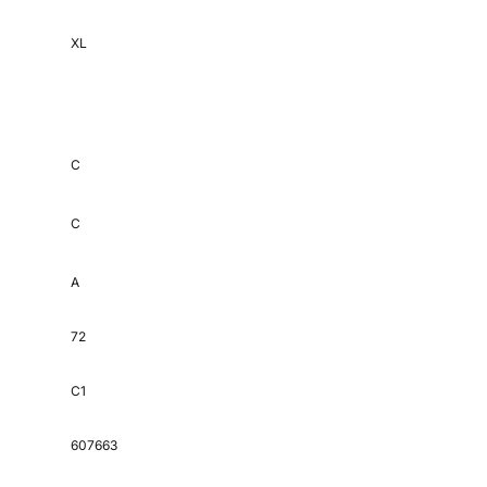
XL
C
C
A
72
C1
607663