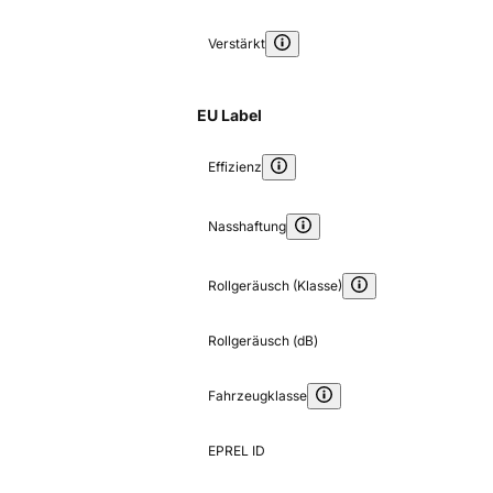
Verstärkt
EU Label
Effizienz
Nasshaftung
Rollgeräusch (Klasse)
Rollgeräusch (dB)
Fahrzeugklasse
EPREL ID