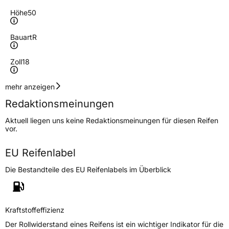
Höhe
50
Bauart
R
Zoll
18
Geschwindigkeitsindex
V
mehr anzeigen
Redaktionsmeinungen
Höchstgeschwindigkeit
240 km/h
Aktuell liegen uns keine Redaktionsmeinungen für diesen Reifen
Lastindex
97
vor.
Höchstlast
730 kg
EU Reifenlabel
Die Bestandteile des EU Reifenlabels im Überblick
Generelle Merkmale
Fahrzeugtyp
SUV
Verwendung
Sommerreifen
Kraftstoffeffizienz
Modellname
TR259
Der Rollwiderstand eines Reifens ist ein wichtiger Indikator für die