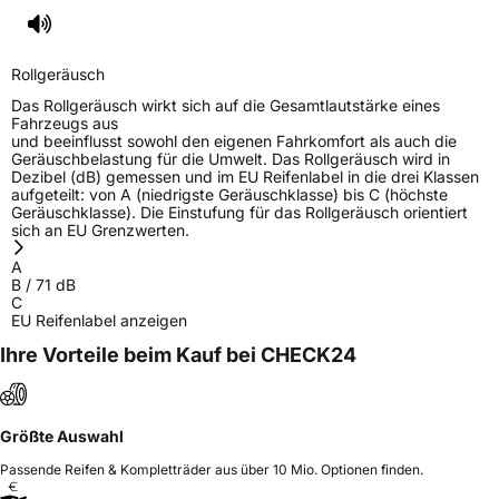
3PMSF / Schneeflockensymbol / Alpine-Symbol
Nein
Rollgeräusch
Eisgrip
Nein
Das Rollgeräusch wirkt sich auf die Gesamtlautstärke eines
Fahrzeugs aus
EPREL ID
428772
und beeinflusst sowohl den eigenen Fahrkomfort als auch die
Geräuschbelastung für die Umwelt. Das Rollgeräusch wird in
Allgemeine Produktsicherheit (GPSR)
Dezibel (dB) gemessen und im EU Reifenlabel in die drei Klassen
aufgeteilt: von A (niedrigste Geräuschklasse) bis C (höchste
Geräuschklasse). Die Einstufung für das Rollgeräusch orientiert
Herstellerkontakt
Triangle Tyre Co. LTD, Via Mauro Macchi 27
sich an EU Grenzwerten.
20124 Milan Italien,
mirco.spiniella@triangle.com.cn
A
B
/
71
dB
C
EU Reifenlabel anzeigen
Ihre Vorteile beim Kauf bei CHECK24
Größte Auswahl
Passende Reifen & Kompletträder aus über 10 Mio. Optionen finden.