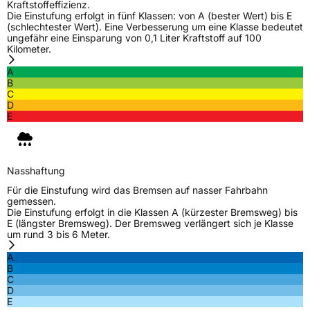
Kraftstoffeffizienz.
Fahrzeugart
PKW & SUV
Die Einstufung erfolgt in fünf Klassen: von A (bester Wert) bis E
(schlechtester Wert). Eine Verbesserung um eine Klasse bedeutet
ungefähr eine Einsparung von 0,1 Liter Kraftstoff auf 100
Kilometer.
Weitere Eigenschaften
A
Schlauchtyp
TL
B
C
D
Zustand
Neureifen
E
EU Label
Nasshaftung
Effizienz
D
Für die Einstufung wird das Bremsen auf nasser Fahrbahn
gemessen.
Die Einstufung erfolgt in die Klassen A (kürzester Bremsweg) bis
Nasshaftung
C
E (längster Bremsweg). Der Bremsweg verlängert sich je Klasse
um rund 3 bis 6 Meter.
Rollgeräusch (Klasse)
B
A
B
C
Rollgeräusch (dB)
71
D
E
Fahrzeugklasse
C1