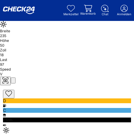
Warenkorb
Merkzettel
Chat
Anmelden
Breite
235
Höhe
50
Zoll
18
Last
97
Speed
V
D
C
71db