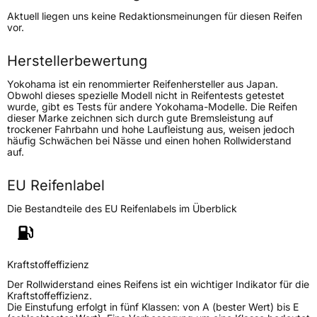
Höchstgeschwindigkeit
210 km/h
Aktuell liegen uns keine Redaktionsmeinungen für diesen Reifen
Lastindex
103
vor.
Höchstlast
875 kg
Herstellerbewertung
Yokohama ist ein renommierter Reifenhersteller aus Japan.
Generelle Merkmale
Obwohl dieses spezielle Modell nicht in Reifentests getestet
wurde, gibt es Tests für andere Yokohama-Modelle. Die Reifen
Fahrzeugtyp
SUV
dieser Marke zeichnen sich durch gute Bremsleistung auf
trockener Fahrbahn und hohe Laufleistung aus, weisen jedoch
Verwendung
Sommerreifen
häufig Schwächen bei Nässe und einen hohen Rollwiderstand
auf.
Modellname
Geolandar X-CV G099
Fahrzeugart
PKW & SUV
EU Reifenlabel
Die Bestandteile des EU Reifenlabels im Überblick
Weitere Eigenschaften
Schlauchtyp
TL
Kraftstoffeffizienz
Zustand
Neureifen
Der Rollwiderstand eines Reifens ist ein wichtiger Indikator für die
Kraftstoffeffizienz.
Die Einstufung erfolgt in fünf Klassen: von A (bester Wert) bis E