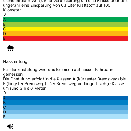
(schlechtester Wert). Eine Verbesserung um eine Klasse bedeutet
EU Label
ungefähr eine Einsparung von 0,1 Liter Kraftstoff auf 100
Kilometer.
Effizienz
B
A
B
C
Nasshaftung
B
D
E
Rollgeräusch (Klasse)
B
Rollgeräusch (dB)
70
Nasshaftung
Fahrzeugklasse
C1
Für die Einstufung wird das Bremsen auf nasser Fahrbahn
gemessen.
Die Einstufung erfolgt in die Klassen A (kürzester Bremsweg) bis
EPREL ID
1235470
E (längster Bremsweg). Der Bremsweg verlängert sich je Klasse
um rund 3 bis 6 Meter.
Allgemeine Produktsicherheit (GPSR)
A
B
Herstellerkontakt
Yokohama Europe GmbH, Monschauer Str.
C
12 40549 Düsseldorf, Deutschland,
D
www.yokohama.eu
E