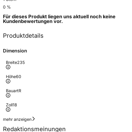
0 %
Für dieses Produkt liegen uns aktuell noch keine
Kundenbewertungen
vor.
Produktdetails
Dimension
Breite
235
Höhe
60
Bauart
R
Zoll
18
Geschwindigkeitsindex
H
mehr anzeigen
Redaktionsmeinungen