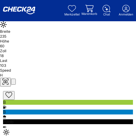
Warenkorb
Merkzettel
Chat
Anmelden
Breite
235
Höhe
60
Zoll
18
Last
103
Speed
H
B
B
70db