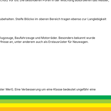
Schutz vor Eis. Die besonderen Poren in der Mischung absorbieren das Wasser,
zubehalten. Steife Blöcke im oberen Bereich tragen ebenso zur Langlebigkeit
e, Flugzeuge, Baufahrzeuge und Motorräder. Besonders bekannt wurde
ürfnisse an, unter anderem auch als Erstausrüster für Neuwagen.
tester Wert). Eine Verbesserung um eine Klasse bedeutet ungefähr eine