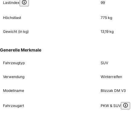
Lastindex
99
Höchstlast
775 kg
Gewicht (in kg)
13,19 kg
Generelle Merkmale
Fahrzeugtyp
SUV
Verwendung
Winterreifen
Modellname
Blizzak DM V3
Fahrzeugart
PKW & SUV