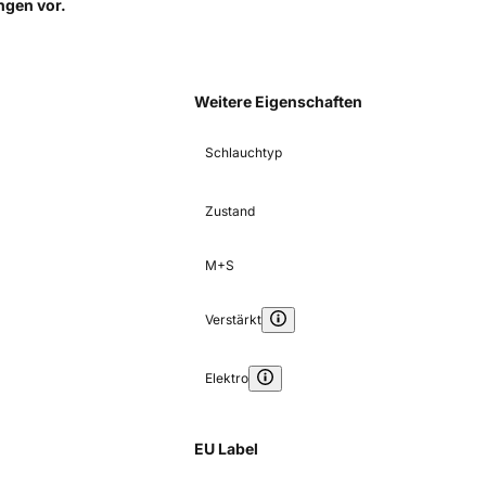
ungen
vor.
Weitere Eigenschaften
Schlauchtyp
Zustand
M+S
Verstärkt
Elektro
EU Label