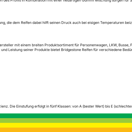
en des Profils in Kombination mit einer neuartigen Gummi Mischung sorgen für 
ng, die dem Reifen dabei hilft seinen Druck auch bei eisigen Temperaturen bei
enhersteller mit einem breiten Produktsortiment für Personenwagen, LKW, Buss
ät und Leistung seiner Produkte bietet Bridgestone Reifen für verschiedene Bed
zienz.
Die Einstufung erfolgt in fünf Klassen: von A (bester Wert) bis E (schlech