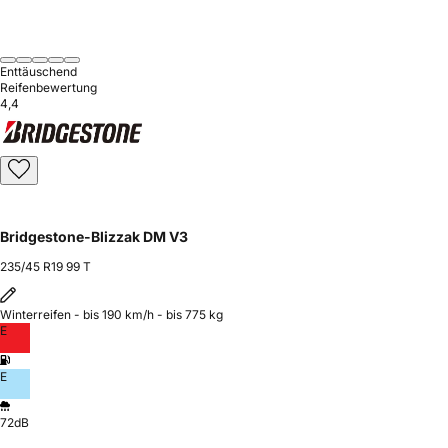
Enttäuschend
Reifenbewertung
4,4
Bridgestone-Blizzak DM V3
235/45 R19 99 T
Winterreifen - bis 190 km/h - bis 775 kg
E
E
72dB