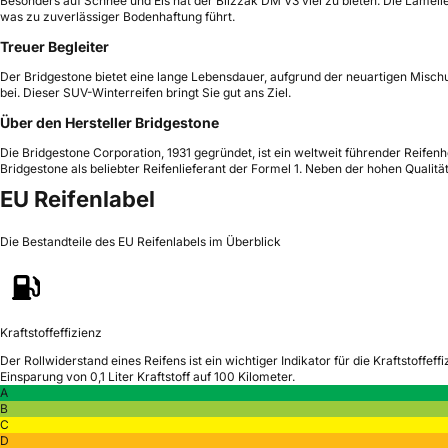
Besonders auf Schnee und Eis hat der Blizzak DM V3 viel zu bieten. Die Lamell
was zu zuverlässiger Bodenhaftung führt.
Treuer Begleiter
Der Bridgestone bietet eine lange Lebensdauer, aufgrund der neuartigen Mischu
bei. Dieser SUV-Winterreifen bringt Sie gut ans Ziel.
Über den Hersteller Bridgestone
Die Bridgestone Corporation, 1931 gegründet, ist ein weltweit führender Reif
Bridgestone als beliebter Reifenlieferant der Formel 1. Neben der hohen Qualit
EU Reifenlabel
Die Bestandteile des EU Reifenlabels im Überblick
Kraftstoffeffizienz
Der Rollwiderstand eines Reifens ist ein wichtiger Indikator für die Kraftstoffeffi
Einsparung von 0,1 Liter Kraftstoff auf 100 Kilometer.
A
B
C
D