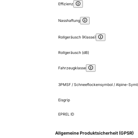
Effizienz
Nasshaftung
Rollgeräusch (Klasse)
Rollgeräusch (dB)
Fahrzeugklasse
3PMSF / Schneeflockensymbol / Alpine-Symb
Eisgrip
EPREL ID
Allgemeine Produktsicherheit (GPSR)