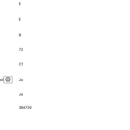
E
E
B
72
C1
ol
Ja
Ja
384729