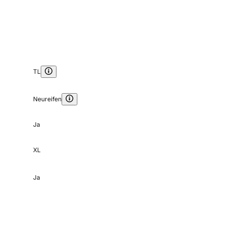
TL
Neureifen
Ja
XL
Ja