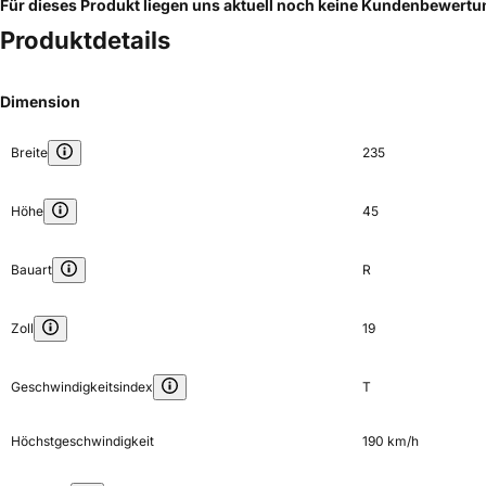
Für dieses Produkt liegen uns aktuell noch keine Kundenbewert
Produktdetails
Dimension
Breite
235
Höhe
45
Bauart
R
Zoll
19
Geschwindigkeitsindex
T
Höchstgeschwindigkeit
190 km/h