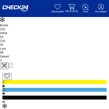
Warenkorb
Merkzettel
Chat
Anmelden
Breite
225
Höhe
55
Zoll
18
Last
98
Speed
V
C
C
70db