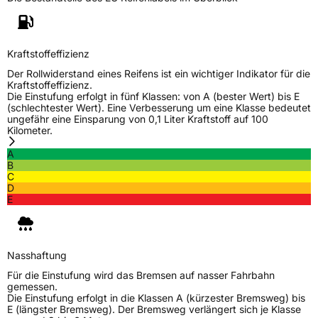
Weitere Eigenschaften
Schlauchtyp
TL
Kraftstoffeffizienz
Der Rollwiderstand eines Reifens ist ein wichtiger Indikator für die
Zustand
Neureifen
Kraftstoffeffizienz.
Die Einstufung erfolgt in fünf Klassen: von A (bester Wert) bis E
(schlechtester Wert). Eine Verbesserung um eine Klasse bedeutet
M+S
Ja
ungefähr eine Einsparung von 0,1 Liter Kraftstoff auf 100
Kilometer.
EU Label
A
B
Effizienz
C
C
D
E
Nasshaftung
C
Rollgeräusch (Klasse)
B
Nasshaftung
Für die Einstufung wird das Bremsen auf nasser Fahrbahn
Rollgeräusch (dB)
70
gemessen.
Die Einstufung erfolgt in die Klassen A (kürzester Bremsweg) bis
Fahrzeugklasse
C1
E (längster Bremsweg). Der Bremsweg verlängert sich je Klasse