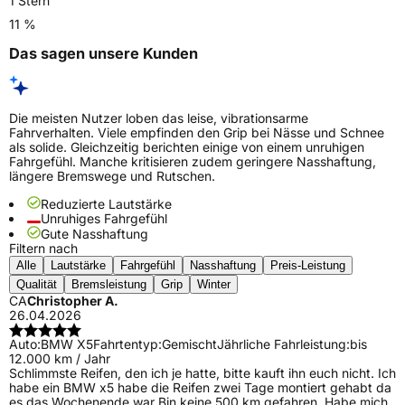
1 Stern
11 %
Das sagen unsere Kunden
Die meisten Nutzer loben das leise, vibrationsarme
Fahrverhalten. Viele empfinden den Grip bei Nässe und Schnee
als solide. Gleichzeitig berichten einige von einem unruhigen
Fahrgefühl. Manche kritisieren zudem geringere Nasshaftung,
längere Bremswege und Rutschen.
Reduzierte Lautstärke
Unruhiges Fahrgefühl
Gute Nasshaftung
Filtern nach
Alle
Lautstärke
Fahrgefühl
Nasshaftung
Preis-Leistung
Qualität
Bremsleistung
Grip
Winter
CA
Christopher A.
26.04.2026
Auto:
BMW X5
Fahrtentyp:
Gemischt
Jährliche Fahrleistung:
bis
12.000 km / Jahr
Schlimmste Reifen, den ich je hatte, bitte kauft ihn euch nicht. Ich
habe ein BMW x5 habe die Reifen zwei Tage montiert gehabt da
es das Wochenende war Bin keine 500 km gefahren. Habe mich