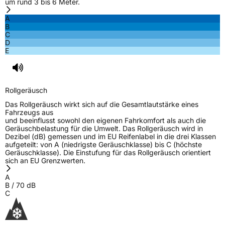
um rund 3 bis 6 Meter.
3PMSF / Schneeflockensymbol / Alpine-Symbol
Ja
A
B
C
EPREL ID
1996803
D
E
Allgemeine Produktsicherheit (GPSR)
Herstellerkontakt
Deldo Autobanden NV, Essensteenweg 113
2930 Brasschaat, compliance@deldo.com
Rollgeräusch
Das Rollgeräusch wirkt sich auf die Gesamtlautstärke eines
Fahrzeugs aus
und beeinflusst sowohl den eigenen Fahrkomfort als auch die
Geräuschbelastung für die Umwelt. Das Rollgeräusch wird in
Dezibel (dB) gemessen und im EU Reifenlabel in die drei Klassen
aufgeteilt: von A (niedrigste Geräuschklasse) bis C (höchste
Geräuschklasse). Die Einstufung für das Rollgeräusch orientiert
sich an EU Grenzwerten.
A
B
/
70
dB
C