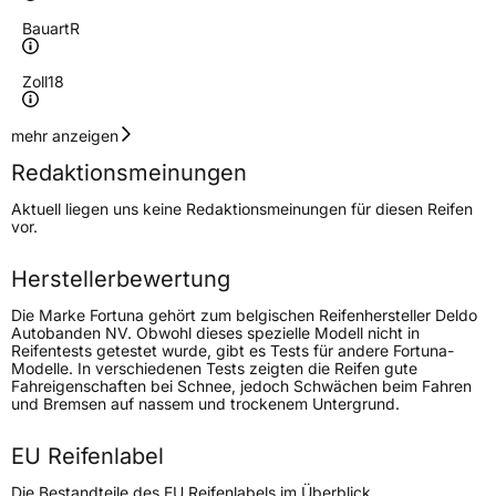
Bauart
R
Zoll
18
Geschwindigkeitsindex
V
mehr anzeigen
Redaktionsmeinungen
Höchstgeschwindigkeit
240 km/h
Aktuell liegen uns keine Redaktionsmeinungen für diesen Reifen
Lastindex
98
vor.
Höchstlast
750 kg
Herstellerbewertung
Die Marke Fortuna gehört zum belgischen Reifenhersteller Deldo
Generelle Merkmale
Autobanden NV. Obwohl dieses spezielle Modell nicht in
Reifentests getestet wurde, gibt es Tests für andere Fortuna-
Fahrzeugtyp
SUV
Modelle. In verschiedenen Tests zeigten die Reifen gute
Fahreigenschaften bei Schnee, jedoch Schwächen beim Fahren
Verwendung
Winterreifen
und Bremsen auf nassem und trockenem Untergrund.
Modellname
Winter SUV 2
EU Reifenlabel
Fahrzeugart
PKW & SUV
Die Bestandteile des EU Reifenlabels im Überblick