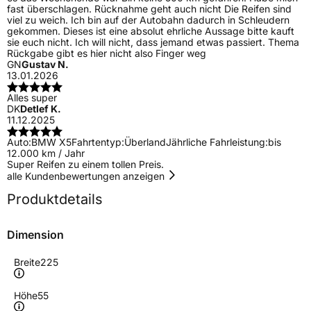
fast überschlagen. Rücknahme geht auch nicht Die Reifen sind
viel zu weich. Ich bin auf der Autobahn dadurch in Schleudern
gekommen. Dieses ist eine absolut ehrliche Aussage bitte kauft
sie euch nicht. Ich will nicht, dass jemand etwas passiert. Thema
Rückgabe gibt es hier nicht also Finger weg
GN
Gustav N.
13.01.2026
Alles super
DK
Detlef K.
11.12.2025
Auto:
BMW X5
Fahrtentyp:
Überland
Jährliche Fahrleistung:
bis
12.000 km / Jahr
Super Reifen zu einem tollen Preis.
alle Kundenbewertungen anzeigen
Produktdetails
Dimension
Breite
225
Höhe
55