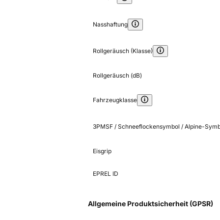
Nasshaftung
Rollgeräusch (Klasse)
Rollgeräusch (dB)
Fahrzeugklasse
3PMSF / Schneeflockensymbol / Alpine-Symb
Eisgrip
EPREL ID
Allgemeine Produktsicherheit (GPSR)