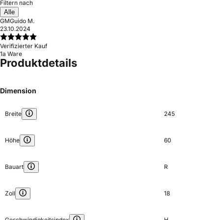
Filtern nach
Alle
GM
Guido M.
23.10.2024
Verifizierter Kauf
1a Ware
Produktdetails
Dimension
Breite
245
Höhe
60
Bauart
R
Zoll
18
Geschwindigkeitsindex
H