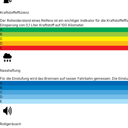
Kraftstoffeffizienz
Der Rollwiderstand eines Reifens ist ein wichtiger Indikator für die Kraftstoffeffi
Einsparung von 0,1 Liter Kraftstoff auf 100 Kilometer.
A
B
C
D
E
Nasshaftung
Für die Einstufung wird das Bremsen auf nasser Fahrbahn gemessen.
Die Einst
A
B
C
D
E
Rollgeräusch