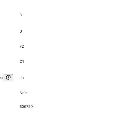
D
B
72
C1
ol
Ja
Nein
609750