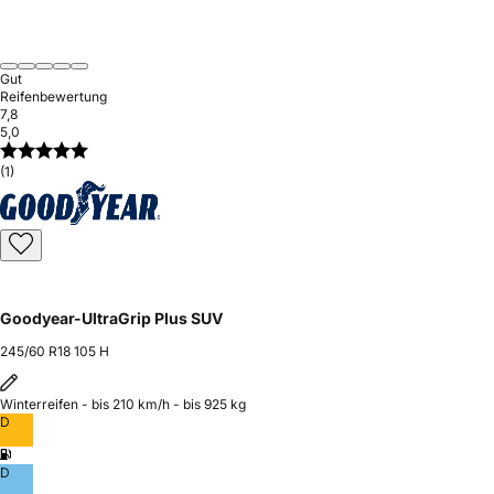
Gut
Reifenbewertung
7,8
5,0
(1)
Goodyear-UltraGrip Plus SUV
245/60 R18 105 H
Winterreifen - bis 210 km/h - bis 925 kg
D
D