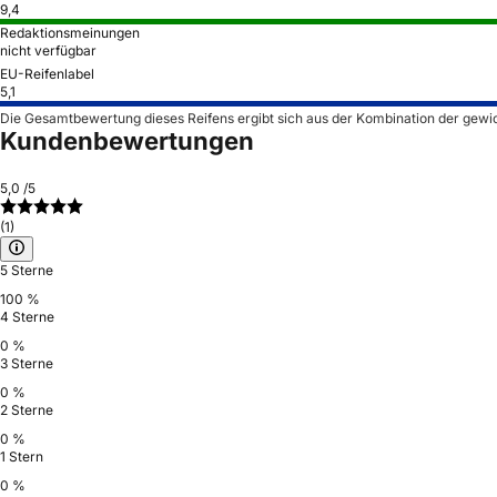
9,4
Redaktionsmeinungen
nicht verfügbar
EU-Reifenlabel
5,1
Die Gesamtbewertung dieses Reifens ergibt sich aus der Kombination der gewi
Kundenbewertungen
5,0
/5
(1)
5 Sterne
100 %
4 Sterne
0 %
3 Sterne
0 %
2 Sterne
0 %
1 Stern
0 %