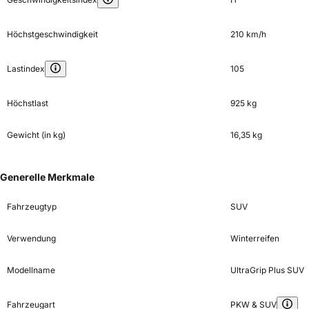
Höchstgeschwindigkeit
210 km/h
Lastindex
105
Höchstlast
925 kg
Gewicht (in kg)
16,35 kg
Generelle Merkmale
Fahrzeugtyp
SUV
Verwendung
Winterreifen
Modellname
UltraGrip Plus SUV
Fahrzeugart
PKW & SUV