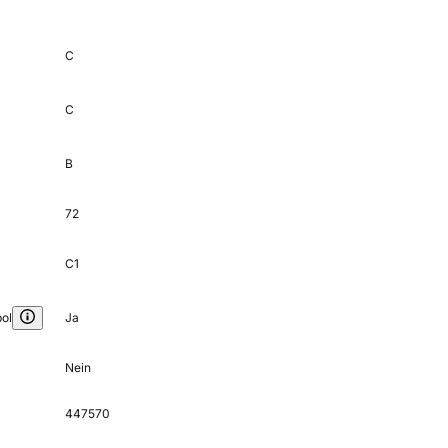
C
C
B
72
C1
ol
Ja
Nein
447570