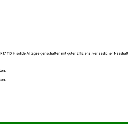
17 110 H solide Alltagseigenschaften mit guter Effizienz, verlässlicher Nassha
ten.
ten.