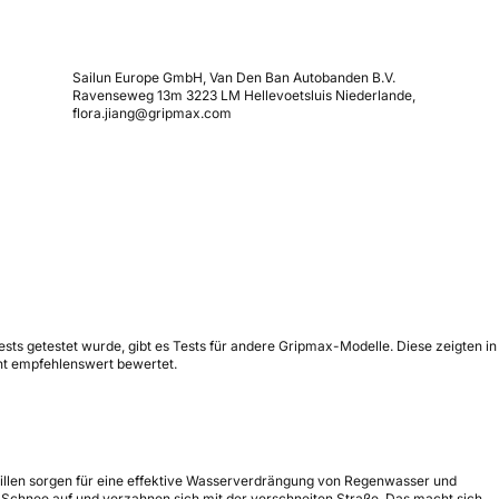
Sailun Europe GmbH, Van Den Ban Autobanden B.V.
Ravenseweg 13m 3223 LM Hellevoetsluis Niederlande,
flora.jiang@gripmax.com
ests getestet wurde, gibt es Tests für andere Gripmax-Modelle. Diese zeigten in
ht empfehlenswert bewertet.
 Rillen sorgen für eine effektive Wasserverdrängung von Regenwasser und
 Schnee auf und verzahnen sich mit der verschneiten Straße. Das macht sich