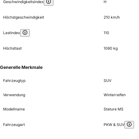
Geschwindigkeitsindex
H
Höchstgeschwindigkeit
210 km/h
Lastindex
110
Höchstlast
1060 kg
Generelle Merkmale
Fahrzeugtyp
SUV
Verwendung
Winterreifen
Modellname
Stature MS
Fahrzeugart
PKW & SUV