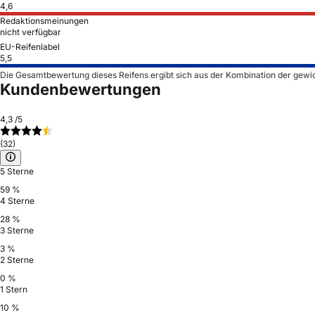
4,6
Redaktionsmeinungen
nicht verfügbar
EU-Reifenlabel
5,5
Die Gesamtbewertung dieses Reifens ergibt sich aus der Kombination der gewi
Kundenbewertungen
4,3
/5
(32)
5 Sterne
59 %
4 Sterne
28 %
3 Sterne
3 %
2 Sterne
0 %
1 Stern
10 %