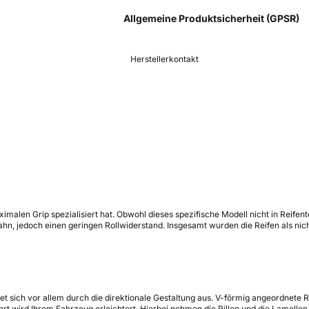
Allgemeine Produktsicherheit (GPSR)
Herstellerkontakt
malen Grip spezialisiert hat. Obwohl dieses spezifische Modell nicht in Reifent
n, jedoch einen geringen Rollwiderstand. Insgesamt wurden die Reifen als nic
et sich vor allem durch die direktionale Gestaltung aus. V-förmig angeordnete
 wird Ihrem Fahrzeug erleichtert. Hierbei nehmen die Rillen und die Lamellen