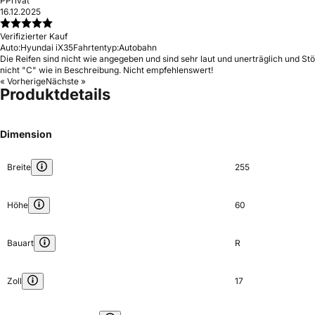
P
Privat
16.12.2025
Verifizierter Kauf
Auto:
Hyundai iX35
Fahrtentyp:
Autobahn
Die Reifen sind nicht wie angegeben und sind sehr laut und unerträglich und St
nicht "C" wie in Beschreibung. Nicht empfehlenswert!
« Vorherige
Nächste »
Produktdetails
Dimension
Breite
255
Höhe
60
Bauart
R
Zoll
17