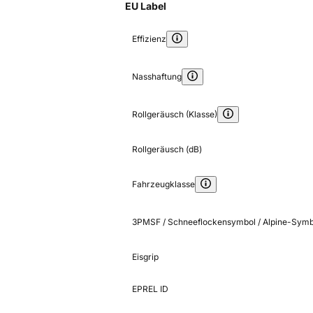
EU Label
Effizienz
Nasshaftung
Rollgeräusch (Klasse)
Rollgeräusch (dB)
Fahrzeugklasse
3PMSF / Schneeflockensymbol / Alpine-Symb
Eisgrip
EPREL ID