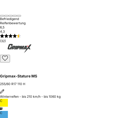
Befriedigend
Reifenbewertung
6,5
4,3
(32)
Gripmax-Stature MS
255/60 R17 110 H
Winterreifen - bis 210 km/h - bis 1060 kg
C
C