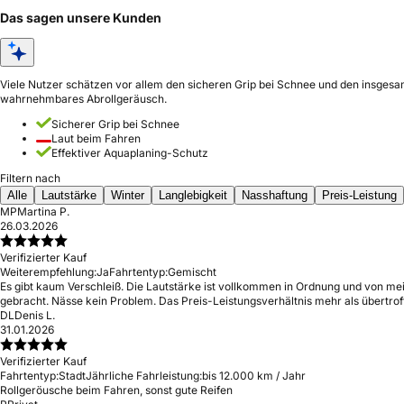
Das sagen unsere Kunden
Viele Nutzer schätzen vor allem den sicheren Grip bei Schnee und den insgesamt
wahrnehmbares Abrollgeräusch.
Sicherer Grip bei Schnee
Laut beim Fahren
Effektiver Aquaplaning-Schutz
Filtern nach
Alle
Lautstärke
Winter
Langlebigkeit
Nasshaftung
Preis-Leistung
MP
Martina P.
26.03.2026
Verifizierter Kauf
Weiterempfehlung:
Ja
Fahrtentyp:
Gemischt
Es gibt kaum Verschleiß. Die Lautstärke ist vollkommen in Ordnung und von me
gebracht. Nässe kein Problem. Das Preis-Leistungsverhältnis mehr als übertroff
DL
Denis L.
31.01.2026
Verifizierter Kauf
Fahrtentyp:
Stadt
Jährliche Fahrleistung:
bis 12.000 km / Jahr
Rollgeröusche beim Fahren, sonst gute Reifen