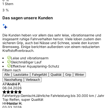
1 Stern
3 %
Das sagen unsere Kunden
Die Kunden heben vor allem das sehr leise, vibrationsarme und
insgesamt ruhige Fahrverhalten hervor. Viele loben zudem den
sicheren Grip, auch bei Nässe und Schnee, sowie den kurzen
Bremsweg. Einige berichten außerdem von einem reduzierten
Kraftstoffverbrauch.
Leise und vibrationsarm
Gleichmäßiger Lauf
Effektiver Aquaplaning-Schutz
Filtern nach
Alle
Lautstärke
Fahrgefühl
Qualität
Grip
Winter
Nasshaftung
Verbrauch
AP
André P.
06.04.2026
Fahrtentyp:
Gemischt
Jährliche Fahrleistung:
bis 30.000 km / Jahr
Top Reifen, super Qualität
HH
Haidar H.
03.03.2026