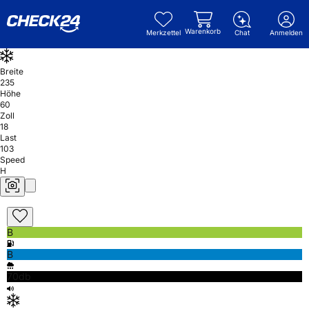
Warenkorb
Merkzettel
Chat
Anmelden
Breite
235
Höhe
60
Zoll
18
Last
103
Speed
H
B
B
70db