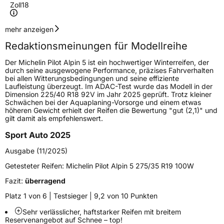
Zoll
18
Geschwindigkeitsindex
H
mehr anzeigen
Redaktionsmeinungen für Modellreihe
Höchstgeschwindigkeit
210 km/h
Der Michelin Pilot Alpin 5 ist ein hochwertiger Winterreifen, der
Lastindex
103
durch seine ausgewogene Performance, präzises Fahrverhalten
bei allen Witterungsbedingungen und seine effiziente
Laufleistung überzeugt. Im ADAC-Test wurde das Modell in der
Höchstlast
875 kg
Dimension 225/40 R18 92V im Jahr 2025 geprüft. Trotz kleiner
Schwächen bei der Aquaplaning-Vorsorge und einem etwas
Gewicht (in kg)
12,1 kg
höheren Gewicht erhielt der Reifen die Bewertung "gut (2,1)" und
gilt damit als empfehlenswert.
Generelle Merkmale
Sport Auto 2025
Fahrzeugtyp
SUV
Ausgabe (11/2025)
Verwendung
Winterreifen
Getesteter Reifen:
Michelin Pilot Alpin 5 275/35 R19 100W
Modellname
Pilot Alpin 5 SUV
Fazit:
überragend
Fahrzeugart
PKW & SUV
Platz 1 von 6 | Testsieger | 9,2 von 10 Punkten
Sehr verlässlicher, haftstarker Reifen mit breitem
Reservenangebot auf Schnee – top!
Weitere Eigenschaften