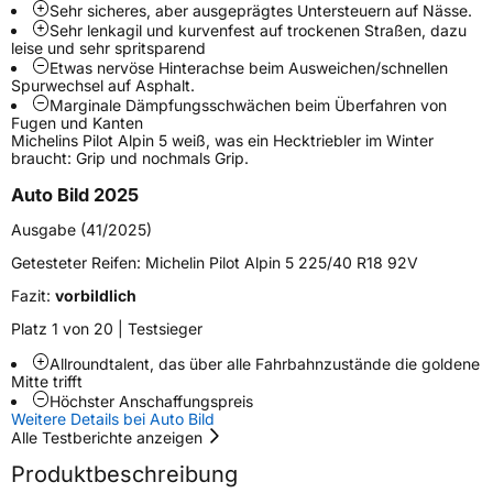
Sehr sicheres, aber ausgeprägtes Untersteuern auf Nässe.
Sehr lenkagil und kurvenfest auf trockenen Straßen, dazu
Schlauchtyp
TL
leise und sehr spritsparend
Etwas nervöse Hinterachse beim Ausweichen/schnellen
Spurwechsel auf Asphalt.
Zustand
Neureifen
Marginale Dämpfungsschwächen beim Überfahren von
Fugen und Kanten
Michelins Pilot Alpin 5 weiß, was ein Hecktriebler im Winter
M+S
Ja
braucht: Grip und nochmals Grip.
Empfohlen für Mercedes
MO
Auto Bild 2025
EU Label
Ausgabe (41/2025)
Getesteter Reifen:
Michelin Pilot Alpin 5 225/40 R18 92V
Effizienz
B
Fazit:
vorbildlich
Nasshaftung
B
Platz 1 von 20 | Testsieger
Allroundtalent, das über alle Fahrbahnzustände die goldene
Rollgeräusch (Klasse)
B
Mitte trifft
Höchster Anschaffungspreis
Weitere Details bei Auto Bild
Rollgeräusch (dB)
70
Alle Testberichte anzeigen
Fahrzeugklasse
C1
Produktbeschreibung