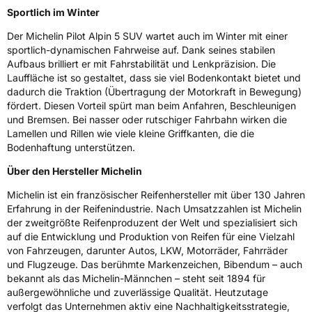
3PMSF / Schneeflockensymbol / Alpine-Symbol
Ja
Sportlich im Winter
Der Michelin Pilot Alpin 5 SUV wartet auch im Winter mit einer
EPREL ID
564862
sportlich-dynamischen Fahrweise auf. Dank seines stabilen
Aufbaus brilliert er mit Fahrstabilität und Lenkpräzision. Die
Allgemeine Produktsicherheit (GPSR)
Lauffläche ist so gestaltet, dass sie viel Bodenkontakt bietet und
dadurch die Traktion (Übertragung der Motorkraft in Bewegung)
Herstellerkontakt
MANUFACTURE FRANCAISE DES
fördert. Diesen Vorteil spürt man beim Anfahren, Beschleunigen
PNEUMATIQUES MICHELIN, place des
und Bremsen. Bei nasser oder rutschiger Fahrbahn wirken die
Carmes-Déchaux 23 63000 Clermont-
Lamellen und Rillen wie viele kleine Griffkanten, die die
Ferrand Frankreich, contact@tc.michelin.eu
Bodenhaftung unterstützen.
Über den Hersteller Michelin
Michelin ist ein französischer Reifenhersteller mit über 130 Jahren
Erfahrung in der Reifenindustrie. Nach Umsatzzahlen ist Michelin
der zweitgrößte Reifenproduzent der Welt und spezialisiert sich
auf die Entwicklung und Produktion von Reifen für eine Vielzahl
von Fahrzeugen, darunter Autos, LKW, Motorräder, Fahrräder
und Flugzeuge. Das berühmte Markenzeichen, Bibendum – auch
bekannt als das Michelin-Männchen – steht seit 1894 für
außergewöhnliche und zuverlässige Qualität. Heutzutage
verfolgt das Unternehmen aktiv eine Nachhaltigkeitsstrategie,