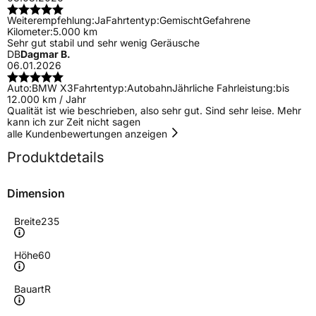
Weiterempfehlung:
Ja
Fahrtentyp:
Gemischt
Gefahrene
Kilometer:
5.000 km
Sehr gut stabil und sehr wenig Geräusche
DB
Dagmar B.
06.01.2026
Auto:
BMW X3
Fahrtentyp:
Autobahn
Jährliche Fahrleistung:
bis
12.000 km / Jahr
Qualität ist wie beschrieben, also sehr gut. Sind sehr leise. Mehr
kann ich zur Zeit nicht sagen
alle Kundenbewertungen anzeigen
Produktdetails
Dimension
Breite
235
Höhe
60
Bauart
R