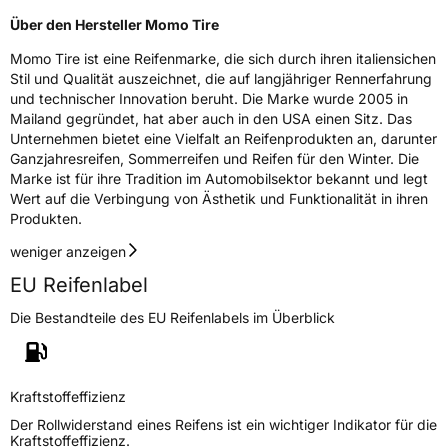
Über den Hersteller Momo Tire
Verstärkt
XL
Momo Tire ist eine Reifenmarke, die sich durch ihren italiensichen
Felgenschutz
MFS
Stil und Qualität auszeichnet, die auf langjähriger Rennerfahrung
und technischer Innovation beruht. Die Marke wurde 2005 in
Mailand gegründet, hat aber auch in den USA einen Sitz. Das
EU Label
Unternehmen bietet eine Vielfalt an Reifenprodukten an, darunter
Ganzjahresreifen, Sommerreifen und Reifen für den Winter. Die
Effizienz
D
Marke ist für ihre Tradition im Automobilsektor bekannt und legt
Wert auf die Verbingung von Ästhetik und Funktionalität in ihren
Produkten.
Nasshaftung
C
weniger anzeigen
Rollgeräusch (Klasse)
B
EU Reifenlabel
Rollgeräusch (dB)
72
Die Bestandteile des EU Reifenlabels im Überblick
Fahrzeugklasse
C1
3PMSF / Schneeflockensymbol / Alpine-Symbol
Ja
Kraftstoffeffizienz
Der Rollwiderstand eines Reifens ist ein wichtiger Indikator für die
Kraftstoffeffizienz.
Eisgrip
Nein