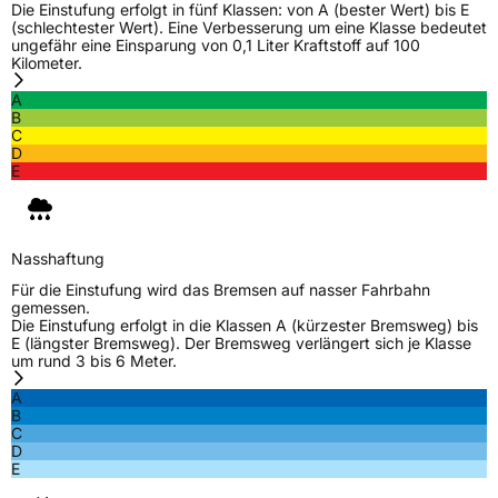
Die Einstufung erfolgt in fünf Klassen: von A (bester Wert) bis E
(schlechtester Wert). Eine Verbesserung um eine Klasse bedeutet
EPREL ID
452323
ungefähr eine Einsparung von 0,1 Liter Kraftstoff auf 100
Kilometer.
Allgemeine Produktsicherheit (GPSR)
A
B
Herstellerkontakt
Sailun Europe GmbH, VIA DI CASTELPULCI
C
12/C 50018 SCANDICCI(FI) Italien,
D
info@univergomma.it
E
Nasshaftung
Für die Einstufung wird das Bremsen auf nasser Fahrbahn
gemessen.
Die Einstufung erfolgt in die Klassen A (kürzester Bremsweg) bis
E (längster Bremsweg). Der Bremsweg verlängert sich je Klasse
um rund 3 bis 6 Meter.
A
B
C
D
E