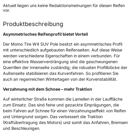
Aktuell liegen uns keine Redaktionsmeinungen für diesen Reifen
Lastindex
107
vor.
Höchstlast
975 kg
Produktbeschreibung
Asymmetrisches Reifenprofil bietet Vorteil
Generelle Merkmale
Der Momo Tire W4 SUV Pole besitzt ein asymmetrisches Profil
Fahrzeugtyp
SUV
mit unterschiedlich aufgebauten Reifenseiten. Auf diese Weise
Verwendung
Winterreifen
werden verschiedene Eigenschaften in einem verbunden. Für
eine effektive Wasserverdrängung sind die geschwungenen
Modellname
W4 SUV Pole
Querrillen der Innenseite zuständig; die robusten Profilblöcke der
Fahrzeugart
PKW & SUV
Außenseite stabilisieren das Kurvenfahren. So profitieren Sie
auch an regenreichen Wintertagen von der Kurvenstabilität.
Verzahnung mit dem Schnee – mehr Traktion
Weitere Eigenschaften
Auf winterlicher Straße kommen die Lamellen in der Lauffläche
Schlauchtyp
TL
zum Einsatz. Das sind feine und gezackte Einprägungen, die
beim Fahren auf Schnee für einen Verzahnungseffekt von Reifen
Zustand
Neureifen
und Untergrund sorgen. Das verbessert die Traktion
(Kraftübertragung des Motors) und somit das Anfahren, Bremsen
und Beschleunigen.
M+S
Ja