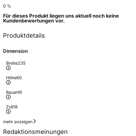
0 %
Für dieses Produkt liegen uns aktuell noch keine
Kundenbewertungen
vor.
Produktdetails
Dimension
Breite
235
Höhe
60
Bauart
R
Zoll
18
Geschwindigkeitsindex
H
mehr anzeigen
Redaktionsmeinungen
Höchstgeschwindigkeit
210 km/h