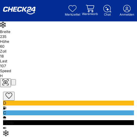
Warenkorb
Merkzettel
Chat
Anmelden
Breite
235
Höhe
60
Zoll
18
Last
107
Speed
H
D
C
72db