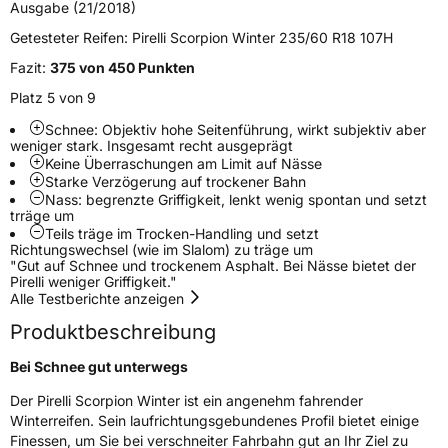
Schlauchtyp
TL
Ausgabe (21/2018)
Getesteter Reifen:
Pirelli Scorpion Winter 235/60 R18 107H
Zustand
Neureifen
Fazit:
375 von 450 Punkten
Platz 5 von 9
M+S
Ja
Schnee: Objektiv hohe Seitenführung, wirkt subjektiv aber
Verstärkt
XL
weniger stark. Insgesamt recht ausgeprägt
Keine Überraschungen am Limit auf Nässe
Felgenschutz
FP
Starke Verzögerung auf trockener Bahn
Nass: begrenzte Griffigkeit, lenkt wenig spontan und setzt
trräge um
Elektro
Ja
Teils träge im Trocken-Handling und setzt
Richtungswechsel (wie im Slalom) zu träge um
"Gut auf Schnee und trockenem Asphalt. Bei Nässe bietet der
Pirelli weniger Griffigkeit."
EU Label
Alle Testberichte anzeigen
Effizienz
B
Produktbeschreibung
Bei Schnee gut unterwegs
Nasshaftung
B
Der Pirelli Scorpion Winter ist ein angenehm fahrender
Winterreifen. Sein laufrichtungsgebundenes Profil bietet einige
Rollgeräusch (Klasse)
B
Finessen, um Sie bei verschneiter Fahrbahn gut an Ihr Ziel zu