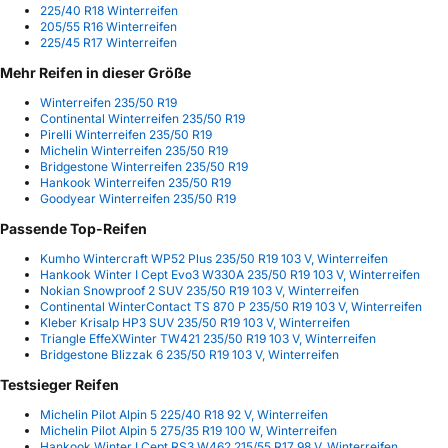
225/40 R18 Winterreifen
205/55 R16 Winterreifen
225/45 R17 Winterreifen
Mehr Reifen in dieser Größe
Winterreifen 235/50 R19
Continental Winterreifen 235/50 R19
Pirelli Winterreifen 235/50 R19
Michelin Winterreifen 235/50 R19
Bridgestone Winterreifen 235/50 R19
Hankook Winterreifen 235/50 R19
Goodyear Winterreifen 235/50 R19
Passende Top-Reifen
Kumho Wintercraft WP52 Plus 235/50 R19 103 V, Winterreifen
Hankook Winter I Cept Evo3 W330A 235/50 R19 103 V, Winterreifen
Nokian Snowproof 2 SUV 235/50 R19 103 V, Winterreifen
Continental WinterContact TS 870 P 235/50 R19 103 V, Winterreifen
Kleber Krisalp HP3 SUV 235/50 R19 103 V, Winterreifen
Triangle EffeXWinter TW421 235/50 R19 103 V, Winterreifen
Bridgestone Blizzak 6 235/50 R19 103 V, Winterreifen
Testsieger Reifen
Michelin Pilot Alpin 5 225/40 R18 92 V, Winterreifen
Michelin Pilot Alpin 5 275/35 R19 100 W, Winterreifen
Hankook Winter I Cept RS3 W462 215/55 R17 98 V, Winterreifen