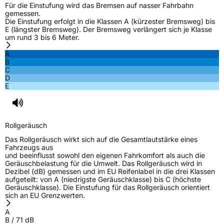
Für die Einstufung wird das Bremsen auf nasser Fahrbahn
gemessen.
Die Einstufung erfolgt in die Klassen A (kürzester Bremsweg) bis
E (längster Bremsweg). Der Bremsweg verlängert sich je Klasse
um rund 3 bis 6 Meter.
A
B
C
D
E
Rollgeräusch
Das Rollgeräusch wirkt sich auf die Gesamtlautstärke eines
Fahrzeugs aus
und beeinflusst sowohl den eigenen Fahrkomfort als auch die
Geräuschbelastung für die Umwelt. Das Rollgeräusch wird in
Dezibel (dB) gemessen und im EU Reifenlabel in die drei Klassen
aufgeteilt: von A (niedrigste Geräuschklasse) bis C (höchste
Geräuschklasse). Die Einstufung für das Rollgeräusch orientiert
sich an EU Grenzwerten.
A
B
/
71
dB