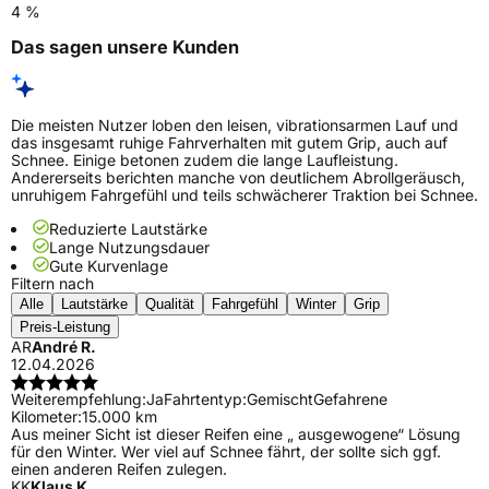
4 %
Das sagen unsere Kunden
Die meisten Nutzer loben den leisen, vibrationsarmen Lauf und
das insgesamt ruhige Fahrverhalten mit gutem Grip, auch auf
Schnee. Einige betonen zudem die lange Laufleistung.
Andererseits berichten manche von deutlichem Abrollgeräusch,
unruhigem Fahrgefühl und teils schwächerer Traktion bei Schnee.
Reduzierte Lautstärke
Lange Nutzungsdauer
Gute Kurvenlage
Filtern nach
Alle
Lautstärke
Qualität
Fahrgefühl
Winter
Grip
Preis-Leistung
AR
André R.
12.04.2026
Weiterempfehlung:
Ja
Fahrtentyp:
Gemischt
Gefahrene
Kilometer:
15.000 km
Aus meiner Sicht ist dieser Reifen eine „ ausgewogene“ Lösung
für den Winter. Wer viel auf Schnee fährt, der sollte sich ggf.
einen anderen Reifen zulegen.
KK
Klaus K.