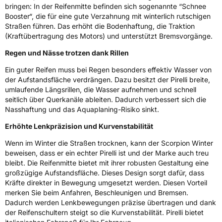
bringen: In der Reifenmitte befinden sich sogenannte “Schnee
Rollgeräusch (dB)
71
Booster“, die für eine gute Verzahnung mit winterlich rutschigen
Fahrzeugklasse
C1
Straßen führen. Das erhöht die Bodenhaftung, die Traktion
(Kraftübertragung des Motors) und unterstützt Bremsvorgänge.
3PMSF / Schneeflockensymbol / Alpine-Symbol
Ja
Regen und Nässe trotzen dank Rillen
Ein guter Reifen muss bei Regen besonders effektiv Wasser von
Eisgrip
Nein
der Aufstandsfläche verdrängen. Dazu besitzt der Pirelli breite,
EPREL ID
596849
umlaufende Längsrillen, die Wasser aufnehmen und schnell
seitlich über Querkanäle ableiten. Dadurch verbessert sich die
Allgemeine Produktsicherheit (GPSR)
Nasshaftung und das Aquaplaning-Risiko sinkt.
Erhöhte Lenkpräzision und Kurvenstabilität
Herstellerkontakt
PIRELLI TYRE SPA, Viale Piero e Alberto
Pirelli 25 20126 Milano Italien,
Wenn im Winter die Straßen trocknen, kann der Scorpion Winter
www.pirelli.com,
consumer.support@pirelli.com
beweisen, dass er ein echter Pirelli ist und der Marke auch treu
bleibt. Die Reifenmitte bietet mit ihrer robusten Gestaltung eine
großzügige Aufstandsfläche. Dieses Design sorgt dafür, dass
Kräfte direkter in Bewegung umgesetzt werden. Diesen Vorteil
merken Sie beim Anfahren, Beschleunigen und Bremsen.
Dadurch werden Lenkbewegungen präzise übertragen und dank
der Reifenschultern steigt so die Kurvenstabilität. Pirelli bietet