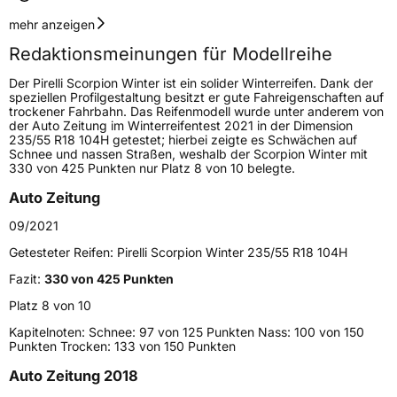
Geschwindigkeitsindex
H
mehr anzeigen
Redaktionsmeinungen für Modellreihe
Höchstgeschwindigkeit
210 km/h
Der Pirelli Scorpion Winter ist ein solider Winterreifen. Dank der
Lastindex
103
speziellen Profilgestaltung besitzt er gute Fahreigenschaften auf
trockener Fahrbahn. Das Reifenmodell wurde unter anderem von
der Auto Zeitung im Winterreifentest 2021 in der Dimension
Höchstlast
875 kg
235/55 R18 104H getestet; hierbei zeigte es Schwächen auf
Schnee und nassen Straßen, weshalb der Scorpion Winter mit
Gewicht (in kg)
12,43 kg
330 von 425 Punkten nur Platz 8 von 10 belegte.
Auto Zeitung
Generelle Merkmale
09/2021
Fahrzeugtyp
SUV
Getesteter Reifen:
Pirelli Scorpion Winter 235/55 R18 104H
Verwendung
Winterreifen
Fazit:
330 von 425 Punkten
Modellname
Scorpion Winter
Platz 8 von 10
Fahrzeugart
PKW & SUV
Kapitelnoten: Schnee: 97 von 125 Punkten Nass: 100 von 150
Punkten Trocken: 133 von 150 Punkten
Weitere Eigenschaften
Auto Zeitung 2018