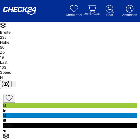
Warenkorb
Merkzettel
Chat
Anmelden
Breite
235
Höhe
50
Zoll
19
Last
103
Speed
H
B
B
71db