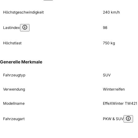
Höchstgeschwindigkeit
240 km/h
Lastindex
98
Höchstlast
750 kg
Generelle Merkmale
Fahrzeugtyp
SUV
Verwendung
Winterreifen
Modellname
EffeXWinter TW421
Fahrzeugart
PKW & SUV