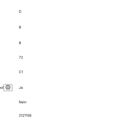
D
B
B
72
C1
ol
Ja
Nein
2121156