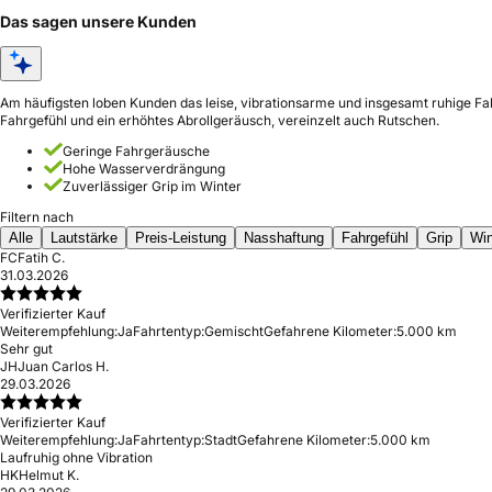
Das sagen unsere Kunden
Am häufigsten loben Kunden das leise, vibrationsarme und insgesamt ruhige F
Fahrgefühl und ein erhöhtes Abrollgeräusch, vereinzelt auch Rutschen.
Geringe Fahrgeräusche
Hohe Wasserverdrängung
Zuverlässiger Grip im Winter
Filtern nach
Alle
Lautstärke
Preis-Leistung
Nasshaftung
Fahrgefühl
Grip
Win
FC
Fatih C.
31.03.2026
Verifizierter Kauf
Weiterempfehlung:
Ja
Fahrtentyp:
Gemischt
Gefahrene Kilometer:
5.000 km
Sehr gut
JH
Juan Carlos H.
29.03.2026
Verifizierter Kauf
Weiterempfehlung:
Ja
Fahrtentyp:
Stadt
Gefahrene Kilometer:
5.000 km
Laufruhig ohne Vibration
HK
Helmut K.