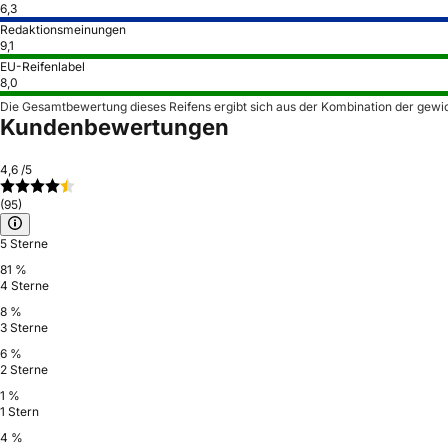
6,3
Redaktionsmeinungen
9,1
EU-Reifenlabel
8,0
Die Gesamtbewertung dieses Reifens ergibt sich aus der Kombination der gewi
Kundenbewertungen
4,6
/5
(95)
5 Sterne
81 %
4 Sterne
8 %
3 Sterne
6 %
2 Sterne
1 %
1 Stern
4 %