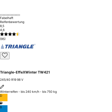
Fabelhaft
Reifenbewertung
8,5
4,6
(95)
Triangle-EffeXWinter TW421
245/40 R19 98 V
Winterreifen - bis 240 km/h - bis 750 kg
D
B