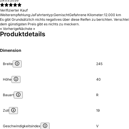
29.03.2026
Verifizierter Kauf
Weiterempfehlung:
Ja
Fahrtentyp:
Gemischt
Gefahrene Kilometer:
12.000 km
Es gibt Grundsätzlich nichts negatives über diese Reifen zu berichten. Verschle
dem günstigsten Preis gibt es nichts zu meckern.
« Vorherige
Nächste »
Produktdetails
Dimension
Breite
245
Höhe
40
Bauart
R
Zoll
19
Geschwindigkeitsindex
V