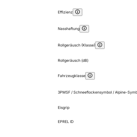
Effizienz
Nasshaftung
Rollgeräusch (Klasse)
Rollgeräusch (dB)
Fahrzeugklasse
3PMSF / Schneeflockensymbol / Alpine-Symb
Eisgrip
EPREL ID