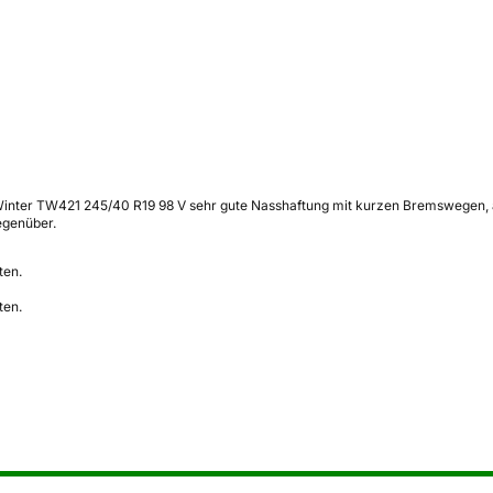
XWinter TW421 245/40 R19 98 V sehr gute Nasshaftung mit kurzen Bremswegen, 
egenüber.
ten.
ten.