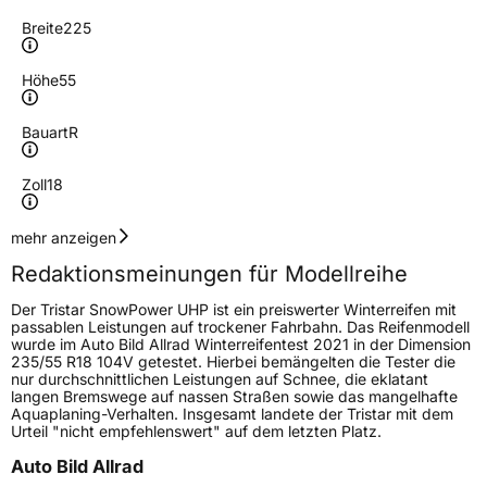
Breite
225
Höhe
55
Bauart
R
Zoll
18
Geschwindigkeitsindex
V
mehr anzeigen
Redaktionsmeinungen für Modellreihe
Höchstgeschwindigkeit
240 km/h
Der Tristar SnowPower UHP ist ein preiswerter Winterreifen mit
Lastindex
98
passablen Leistungen auf trockener Fahrbahn. Das Reifenmodell
wurde im Auto Bild Allrad Winterreifentest 2021 in der Dimension
235/55 R18 104V getestet. Hierbei bemängelten die Tester die
Höchstlast
750 kg
nur durchschnittlichen Leistungen auf Schnee, die eklatant
langen Bremswege auf nassen Straßen sowie das mangelhafte
Aquaplaning-Verhalten. Insgesamt landete der Tristar mit dem
Generelle Merkmale
Urteil "nicht empfehlenswert" auf dem letzten Platz.
Fahrzeugtyp
SUV
Auto Bild Allrad