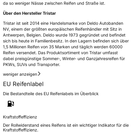
da so weniger Nässe zwischen Reifen und Straße ist.
Rollgeräusch (dB)
72
Über den Hersteller Tristar
Fahrzeugklasse
C1
Tristar ist seit 2014 eine Handelsmarke von Deldo Autobanden
NV, einem der größten europäischen Reifenhändler mit Sitz in
3PMSF / Schneeflockensymbol / Alpine-Symbol
Ja
Antwerpen, Belgien. Deldo wurde 1973 gegründet und befindet
sich bis heute in Familienbesitz. In den Lagern befinden sich über
1,5 Millionen Reifen von 35 Marken und täglich werden 60000
Eisgrip
Nein
Reifen versendet. Das Produktsortiment von Tristar umfasst
EPREL ID
547605
dabei preisgünstige Sommer-, Winter- und Ganzjahresreifen für
PKWs, SUVs und Transporter.
Allgemeine Produktsicherheit (GPSR)
weniger anzeigen
Herstellerkontakt
Deldo Autobanden NV, Essensteenweg 113
EU Reifenlabel
2930 Brasschaat, compliance@deldo.com
Die Bestandteile des EU Reifenlabels im Überblick
Kraftstoffeffizienz
Der Rollwiderstand eines Reifens ist ein wichtiger Indikator für die
Kraftstoffeffizienz.