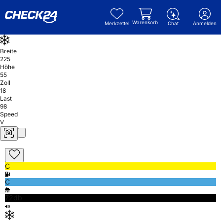
Warenkorb
Merkzettel
Chat
Anmelden
Breite
225
Höhe
55
Zoll
18
Last
98
Speed
V
C
C
72db