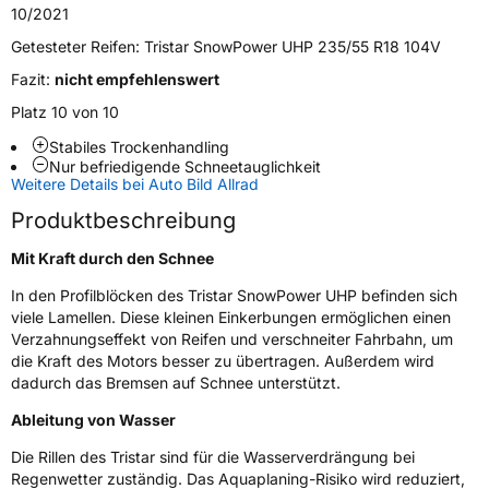
Verwendung
Winterreifen
10/2021
Modellname
Snowpower UHP
Getesteter Reifen:
Tristar SnowPower UHP 235/55 R18 104V
Fahrzeugart
PKW & SUV
Fazit:
nicht empfehlenswert
Platz 10 von 10
Weitere Eigenschaften
Stabiles Trockenhandling
Nur befriedigende Schneetauglichkeit
Schlauchtyp
TL
Weitere Details bei Auto Bild Allrad
Produktbeschreibung
Zustand
Neureifen
Mit Kraft durch den Schnee
M+S
Ja
In den Profilblöcken des Tristar SnowPower UHP befinden sich
viele Lamellen. Diese kleinen Einkerbungen ermöglichen einen
EU Label
Verzahnungseffekt von Reifen und verschneiter Fahrbahn, um
die Kraft des Motors besser zu übertragen. Außerdem wird
Effizienz
C
dadurch das Bremsen auf Schnee unterstützt.
Ableitung von Wasser
Nasshaftung
C
Die Rillen des Tristar sind für die Wasserverdrängung bei
Rollgeräusch (Klasse)
B
Regenwetter zuständig. Das Aquaplaning-Risiko wird reduziert,