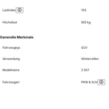
Lastindex
105
Höchstlast
925 kg
Generelle Merkmale
Fahrzeugtyp
SUV
Verwendung
Winterreifen
Modellname
Z 507
Fahrzeugart
PKW & SUV