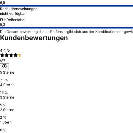
6,5
Redaktionsmeinungen
nicht verfügbar
EU-Reifenlabel
5,3
Die Gesamtbewertung dieses Reifens ergibt sich aus der Kombination der gewi
Kundenbewertungen
4,4
/5
(87)
5 Sterne
71 %
4 Sterne
16 %
3 Sterne
5 %
2 Sterne
2 %
1 Stern
6 %