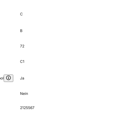
C
B
72
C1
ol
Ja
Nein
2125567