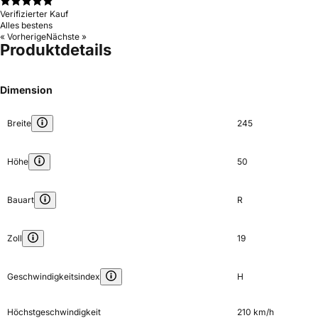
Verifizierter Kauf
Alles bestens
« Vorherige
Nächste »
Produktdetails
Dimension
Breite
245
Höhe
50
Bauart
R
Zoll
19
Geschwindigkeitsindex
H
Höchstgeschwindigkeit
210 km/h