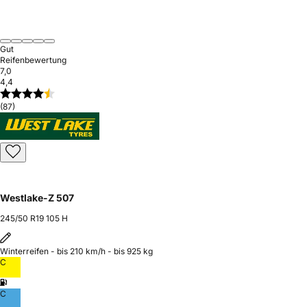
Gut
Reifenbewertung
7,0
4,4
(87)
Westlake-Z 507
245/50 R19 105 H
Winterreifen - bis 210 km/h - bis 925 kg
C
C