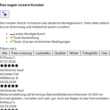
Das sagen unsere Kunden
Die meisten Nutzer kritisieren das deutliche Abrollgeräusch. Viele loben jedo
kurzer Bremsweg und Haltbarkeit positiv erwähnt.
Lautes Abrollgeräusch
Gute Nasshaftung
Guter Grip bei winterlichen Bedingungen
Filtern nach
Alle
Preis-Leistung
Lautstärke
Qualität
Winter
Fahrgefühl
Grip
PC
Paula C.
07.07.2026
Verifizierter Kauf
Auf jeden Fall
WB
Werner B.
09.05.2026
Verifizierter Kauf
Weiterempfehlung:
Ja
Fahrtentyp:
Überland
Gefahrene Kilometer:
10.000 km
Schnell geliefert, verhalten sich sehr gut. Auch bei Regen ist das Fahrverhalten 
KH
Klaus H.
04.05.2026