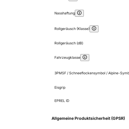
Nasshaftung
Rollgeräusch (Klasse)
Rollgeräusch (dB)
Fahrzeugklasse
3PMSF / Schneeflockensymbol / Alpine-Symb
Eisgrip
EPREL ID
Allgemeine Produktsicherheit (GPSR)