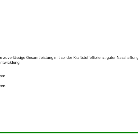
 zuverlässige Gesamtleistung mit solider Kraftstoffeffizienz, guter Nasshaftu
entwicklung.
ten.
ten.