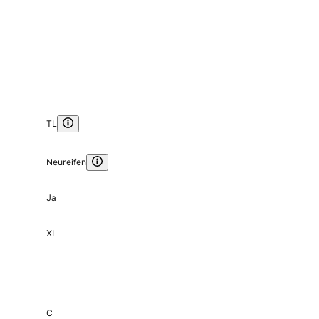
TL
Neureifen
Ja
XL
C