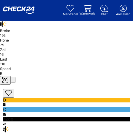
Warenkorb
Merkzettel
Chat
Anmelden
Breite
195
Höhe
75
Zoll
16
Last
110
Speed
R
D
C
72db