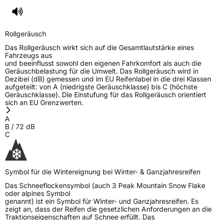
EPREL ID
2459088
Allgemeine Produktsicherheit (GPSR)
Rollgeräusch
Das Rollgeräusch wirkt sich auf die Gesamtlautstärke eines
Herstellerkontakt
Zhongce Europe GmbH, Hollerithallee 17
Fahrzeugs aus
30419 Hannover Nordrhein-Westfalen
und beeinflusst sowohl den eigenen Fahrkomfort als auch die
Deutschland, leoliao@zc-rubber.com
Geräuschbelastung für die Umwelt. Das Rollgeräusch wird in
Dezibel (dB) gemessen und im EU Reifenlabel in die drei Klassen
aufgeteilt: von A (niedrigste Geräuschklasse) bis C (höchste
Geräuschklasse). Die Einstufung für das Rollgeräusch orientiert
sich an EU Grenzwerten.
A
B
/
72
dB
C
Symbol für die Wintereignung bei Winter- & Ganzjahresreifen
Das Schneeflockensymbol (auch 3 Peak Mountain Snow Flake
oder alpines Symbol
genannt) ist ein Symbol für Winter- und Ganzjahresreifen. Es
zeigt an, dass der Reifen die gesetzlichen Anforderungen an die
Traktionseigenschaften auf Schnee erfüllt. Das