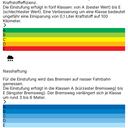
Kraftstoffeffizienz.
Die Einstufung erfolgt in fünf Klassen: von A (bester Wert) bis E
(schlechtester Wert). Eine Verbesserung um eine Klasse bedeutet
M+S
Ja
ungefähr eine Einsparung von 0,1 Liter Kraftstoff auf 100
C-Reifen
Ja
Kilometer.
A
B
EU Label
C
D
E
Effizienz
D
Nasshaftung
C
Nasshaftung
Rollgeräusch (Klasse)
B
Für die Einstufung wird das Bremsen auf nasser Fahrbahn
gemessen.
Die Einstufung erfolgt in die Klassen A (kürzester Bremsweg) bis
Rollgeräusch (dB)
72
E (längster Bremsweg). Der Bremsweg verlängert sich je Klasse
um rund 3 bis 6 Meter.
Fahrzeugklasse
C2
A
B
3PMSF / Schneeflockensymbol / Alpine-Symbol
Ja
C
D
E
Eisgrip
Nein