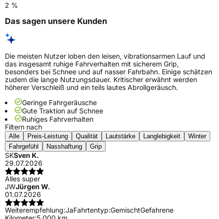
2 %
Das sagen unsere Kunden
Die meisten Nutzer loben den leisen, vibrationsarmen Lauf und
das insgesamt ruhige Fahrverhalten mit sicherem Grip,
besonders bei Schnee und auf nasser Fahrbahn. Einige schätzen
zudem die lange Nutzungsdauer. Kritischer erwähnt werden
höherer Verschleiß und ein teils lautes Abrollgeräusch.
Geringe Fahrgeräusche
Gute Traktion auf Schnee
Ruhiges Fahrverhalten
Filtern nach
Alle
Preis-Leistung
Qualität
Lautstärke
Langlebigkeit
Winter
Fahrgefühl
Nasshaftung
Grip
SK
Sven K.
29.07.2026
Alles super
JW
Jürgen W.
01.07.2026
Weiterempfehlung:
Ja
Fahrtentyp:
Gemischt
Gefahrene
Kilometer:
5.000 km