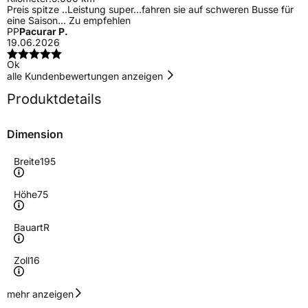
Preis spitze ..Leistung super...fahren sie auf schweren Busse für
eine Saison... Zu empfehlen
PP
Pacurar P.
19.06.2026
Ok
alle Kundenbewertungen anzeigen
Produktdetails
Dimension
Breite
195
Höhe
75
Bauart
R
Zoll
16
Geschwindigkeitsindex
R
mehr anzeigen