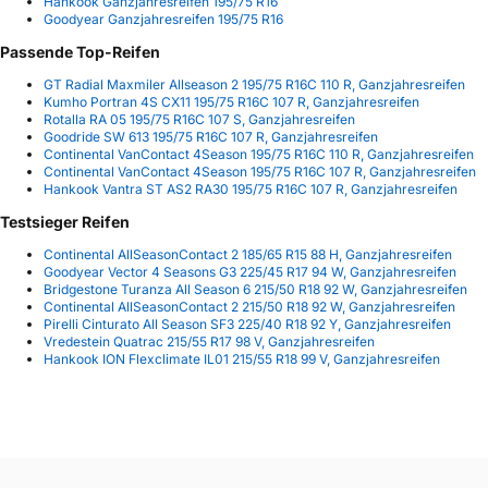
Hankook Ganzjahresreifen 195/75 R16
Goodyear Ganzjahresreifen 195/75 R16
Passende Top-Reifen
GT Radial Maxmiler Allseason 2 195/75 R16C 110 R, Ganzjahresreifen
Kumho Portran 4S CX11 195/75 R16C 107 R, Ganzjahresreifen
Rotalla RA 05 195/75 R16C 107 S, Ganzjahresreifen
Goodride SW 613 195/75 R16C 107 R, Ganzjahresreifen
Continental VanContact 4Season 195/75 R16C 110 R, Ganzjahresreifen
Continental VanContact 4Season 195/75 R16C 107 R, Ganzjahresreifen
Hankook Vantra ST AS2 RA30 195/75 R16C 107 R, Ganzjahresreifen
Testsieger Reifen
Continental AllSeasonContact 2 185/65 R15 88 H, Ganzjahresreifen
Goodyear Vector 4 Seasons G3 225/45 R17 94 W, Ganzjahresreifen
Bridgestone Turanza All Season 6 215/50 R18 92 W, Ganzjahresreifen
Continental AllSeasonContact 2 215/50 R18 92 W, Ganzjahresreifen
Pirelli Cinturato All Season SF3 225/40 R18 92 Y, Ganzjahresreifen
Vredestein Quatrac 215/55 R17 98 V, Ganzjahresreifen
Hankook ION Flexclimate IL01 215/55 R18 99 V, Ganzjahresreifen