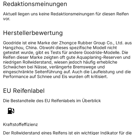
Redaktionsmeinungen
Höchstgeschwindigkeit
170 km/h
Aktuell liegen uns keine Redaktionsmeinungen für diesen Reifen
Lastindex
110/108
vor.
Höchstlast
1060/1000 kg
Herstellerbewertung
Goodride ist eine Marke der Zhongce Rubber Group Co., Ltd. aus
Generelle Merkmale
Hangzhou, China. Obwohl dieses spezifische Modell nicht
getestet wurde, gibt es Tests für andere Goodride-Modelle. Die
Fahrzeugtyp
Transporter
Reifen dieser Marke zeigten oft gute Aquaplaning-Reserven und
niedrigen Rollwiderstand, wiesen jedoch häufig erhebliche
Schwächen bei Nässe, verlängerte Bremswege und
Verwendung
Ganzjahresreifen
eingeschränkte Seitenführung auf. Auch die Laufleistung und die
Performance auf Schnee und Eis wurden oft kritisiert.
Modellname
SW 613
Fahrzeugart
Transporter
EU Reifenlabel
Die Bestandteile des EU Reifenlabels im Überblick
Weitere Eigenschaften
Schlauchtyp
TL
Kraftstoffeffizienz
Der Rollwiderstand eines Reifens ist ein wichtiger Indikator für die
Zustand
Neureifen