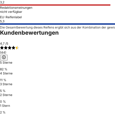
3,2
Redaktionsmeinungen
nicht verfügbar
EU-Reifenlabel
5,3
Die Gesamtbewertung dieses Reifens ergibt sich aus der Kombination der gewi
Kundenbewertungen
4,7
/5
(44)
5 Sterne
82 %
4 Sterne
11 %
3 Sterne
5 %
2 Sterne
0 %
1 Stern
2 %