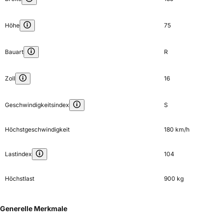
Höhe
75
Bauart
R
Zoll
16
Geschwindigkeitsindex
S
Höchstgeschwindigkeit
180 km/h
Lastindex
104
Höchstlast
900 kg
Generelle Merkmale