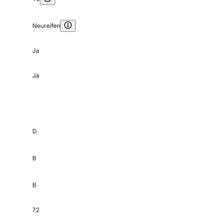
Neureifen
Ja
Ja
D
B
B
72