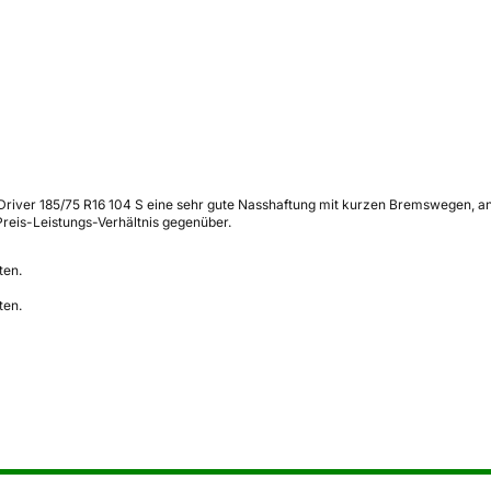
n Driver 185/75 R16 104 S eine sehr gute Nasshaftung mit kurzen Bremswegen, 
 Preis-Leistungs-Verhältnis gegenüber.
ten.
ten.