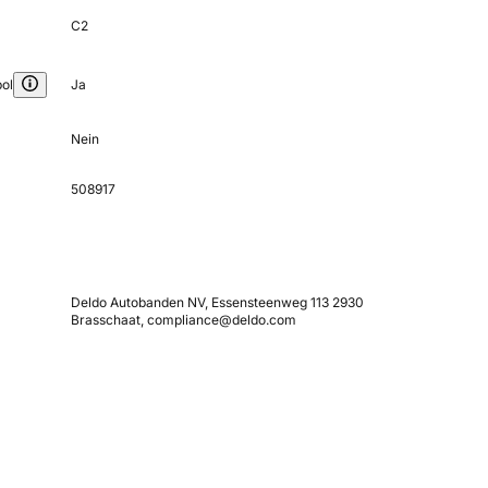
C2
ol
Ja
Nein
508917
Deldo Autobanden NV, Essensteenweg 113 2930
Brasschaat, compliance@deldo.com