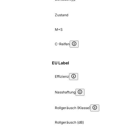
Zustand
M+S
C-Reifen
EU Label
Effizienz
Nasshaftung
Rollgeräusch (Klasse)
Rollgeräusch (dB)