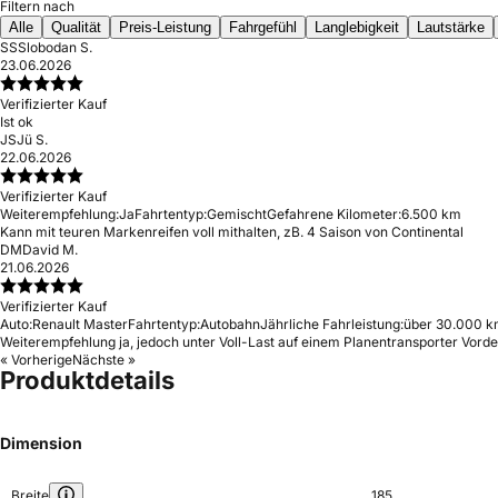
Filtern nach
Alle
Qualität
Preis-Leistung
Fahrgefühl
Langlebigkeit
Lautstärke
SS
Slobodan S.
23.06.2026
Verifizierter Kauf
Ist ok
JS
Jü S.
22.06.2026
Verifizierter Kauf
Weiterempfehlung:
Ja
Fahrtentyp:
Gemischt
Gefahrene Kilometer:
6.500 km
Kann mit teuren Markenreifen voll mithalten, zB. 4 Saison von Continental
DM
David M.
21.06.2026
Verifizierter Kauf
Auto:
Renault Master
Fahrtentyp:
Autobahn
Jährliche Fahrleistung:
über 30.000 k
Weiterempfehlung ja, jedoch unter Voll-Last auf einem Planentransporter Vo
« Vorherige
Nächste »
Produktdetails
Dimension
Breite
185