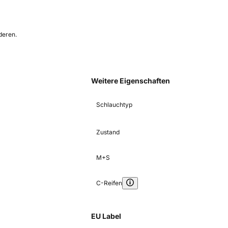
deren.
Weitere Eigenschaften
Schlauchtyp
Zustand
M+S
C-Reifen
EU Label