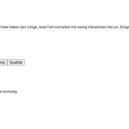
iele heben das ruhige, leise Fahrverhalten mit wenig Vibrationen hervor. Einig
rip
Qualität
e einmalig.