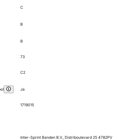
C
B
B
73
C2
ol
Ja
1719015
Inter-Sprint Banden B.V., Distriboulevard 25 4782PV