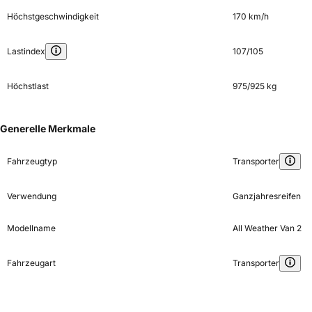
Höchstgeschwindigkeit
170 km/h
Lastindex
107/105
Höchstlast
975/925 kg
Generelle Merkmale
Fahrzeugtyp
Transporter
Verwendung
Ganzjahresreifen
Modellname
All Weather Van 2
Fahrzeugart
Transporter