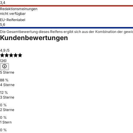
3,4
Redaktionsmeinungen
nicht verfügbar
EU-Reifenlabel
5,6
Die Gesamtbewertung dieses Reifens ergibt sich aus der Kombination der gewi
Kundenbewertungen
4,9
/5
(26)
5 Sterne
88 %
4 Sterne
12 %
3 Sterne
0 %
2 Sterne
0 %
1 Stern
0 %