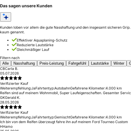
Das sagen unsere Kunden
Kunden loben vor allem die gute Nasshaftung und den insgesamt sicheren Grip. V
kaum genannt.
Effektiver Aquaplaning-Schutz
Reduzierte Lautstärke
Gleichmäßiger Lauf
Filtern nach
Alle
Nasshaftung
Preis-Leistung
Fahrgefühl
Lautstärke
Winter
G
CB
Carla B.
05.07.2026
Verifizierter Kauf
Weiterempfehlung:
Ja
Fahrtentyp:
Autobahn
Gefahrene Kilometer:
4.000 km
Reifen sind auf meinem Wohnmobil, Super Laufeigenschaften. Gesamter Servic
GK
Gerald K.
28.05.2026
Verifizierter Kauf
Weiterempfehlung:
Ja
Fahrtentyp:
Gemischt
Gefahrene Kilometer:
4.000 km
Ich bin von dem Reifen überzeugt fahre ihn auf meinem Ford Tourneo Custom
H
Hamo