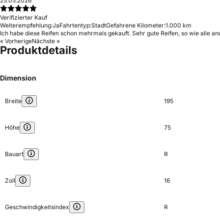
25.05.2026
Verifizierter Kauf
Weiterempfehlung:
Ja
Fahrtentyp:
Stadt
Gefahrene Kilometer:
1.000 km
Ich habe diese Reifen schon mehrmals gekauft. Sehr gute Reifen, so wie alle an
« Vorherige
Nächste »
Produktdetails
Dimension
Breite
195
Höhe
75
Bauart
R
Zoll
16
Geschwindigkeitsindex
R