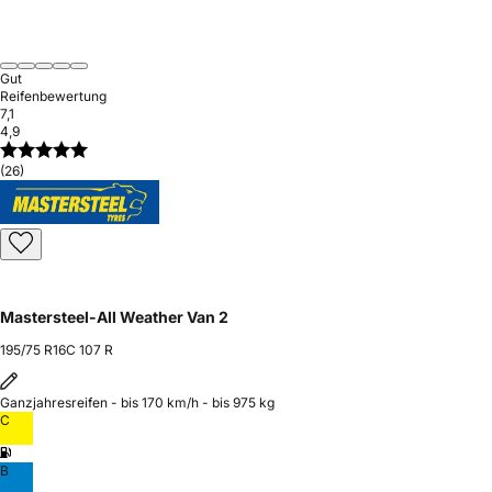
Gut
Reifenbewertung
7,1
4,9
(26)
Mastersteel-All Weather Van 2
195/75 R16C 107 R
Ganzjahresreifen - bis 170 km/h - bis 975 kg
C
B