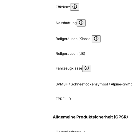
Effizienz
Nasshaftung
Rollgeräusch (Klasse)
Rollgeräusch (dB)
Fahrzeugklasse
3PMSF / Schneeflockensymbol / Alpine-Symb
EPREL ID
Allgemeine Produktsicherheit (GPSR)
Herstellerkontakt