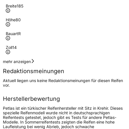
Breite
185
Höhe
80
Bauart
R
Zoll
14
Geschwindigkeitsindex
R
mehr anzeigen
Redaktionsmeinungen
Höchstgeschwindigkeit
170 km/h
Aktuell liegen uns keine Redaktionsmeinungen für diesen Reifen
Lastindex
102/100
vor.
Höchstlast
850/800 kg
Herstellerbewertung
Petlas ist ein türkischer Reifenhersteller mit Sitz in Krehir. Dieses
Generelle Merkmale
spezielle Reifenmodell wurde nicht in deutschsprachigen
Reifentests getestet, jedoch gibt es Tests für andere Petlas-
Fahrzeugtyp
Transporter
Modelle. In Sommerreifentests zeigten die Reifen eine hohe
Laufleistung bei wenig Abrieb, jedoch schwache