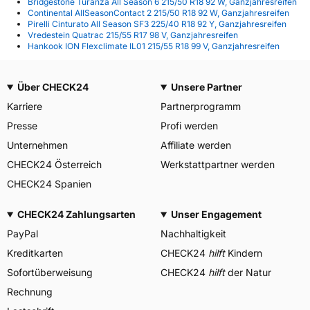
Bridgestone Turanza All Season 6 215/50 R18 92 W, Ganzjahresreifen
Continental AllSeasonContact 2 215/50 R18 92 W, Ganzjahresreifen
Pirelli Cinturato All Season SF3 225/40 R18 92 Y, Ganzjahresreifen
Vredestein Quatrac 215/55 R17 98 V, Ganzjahresreifen
Hankook ION Flexclimate IL01 215/55 R18 99 V, Ganzjahresreifen
Über CHECK24
Unsere Partner
Karriere
Partnerprogramm
Presse
Profi werden
Unternehmen
Affiliate werden
CHECK24 Österreich
Werkstattpartner werden
CHECK24 Spanien
CHECK24 Zahlungsarten
Unser Engagement
PayPal
Nachhaltigkeit
Kreditkarten
CHECK24
hilft
Kindern
Sofortüberweisung
CHECK24
hilft
der Natur
Rechnung