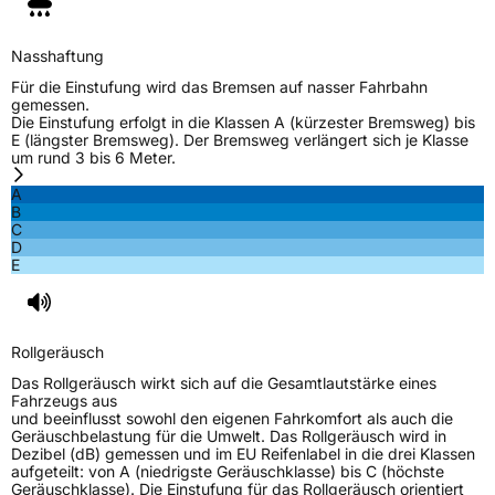
Nasshaftung
B
Nasshaftung
Rollgeräusch (Klasse)
A
Für die Einstufung wird das Bremsen auf nasser Fahrbahn
gemessen.
Rollgeräusch (dB)
69
Die Einstufung erfolgt in die Klassen A (kürzester Bremsweg) bis
E (längster Bremsweg). Der Bremsweg verlängert sich je Klasse
Fahrzeugklasse
C2
um rund 3 bis 6 Meter.
A
3PMSF / Schneeflockensymbol / Alpine-Symbol
Ja
B
C
D
EPREL ID
1352274
E
Allgemeine Produktsicherheit (GPSR)
Herstellerkontakt
AKO International B.V., Weegschaalstraat 3
Rollgeräusch
5632CW Eindhoven Niederlande,
label@petlas.com.tr
Das Rollgeräusch wirkt sich auf die Gesamtlautstärke eines
Fahrzeugs aus
und beeinflusst sowohl den eigenen Fahrkomfort als auch die
Geräuschbelastung für die Umwelt. Das Rollgeräusch wird in
Dezibel (dB) gemessen und im EU Reifenlabel in die drei Klassen
aufgeteilt: von A (niedrigste Geräuschklasse) bis C (höchste
Geräuschklasse). Die Einstufung für das Rollgeräusch orientiert