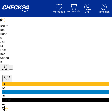
Warenkorb
Merkzettel
Chat
Anmelden
Breite
185
Höhe
80
Zoll
14
Last
102
Speed
R
D
B
69db