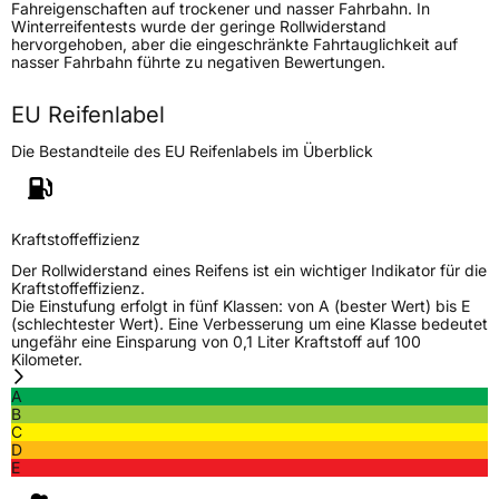
Fahreigenschaften auf trockener und nasser Fahrbahn. In
Verwendung
Ganzjahresreifen
Winterreifentests wurde der geringe Rollwiderstand
hervorgehoben, aber die eingeschränkte Fahrtauglichkeit auf
Modellname
VanMaster All Season
nasser Fahrbahn führte zu negativen Bewertungen.
Fahrzeugart
Transporter
EU Reifenlabel
Die Bestandteile des EU Reifenlabels im Überblick
Weitere Eigenschaften
Schlauchtyp
TL
Kraftstoffeffizienz
Zustand
Neureifen
Der Rollwiderstand eines Reifens ist ein wichtiger Indikator für die
Kraftstoffeffizienz.
Die Einstufung erfolgt in fünf Klassen: von A (bester Wert) bis E
M+S
Ja
(schlechtester Wert). Eine Verbesserung um eine Klasse bedeutet
C-Reifen
Ja
ungefähr eine Einsparung von 0,1 Liter Kraftstoff auf 100
Kilometer.
A
EU Label
B
C
D
Effizienz
D
E