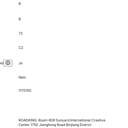
B
B
72
C2
ol
Ja
Nein
1170150
ROADKING, Room 608 Sunyard International Creative
Center 1750 Jianghong Road Binjiang District