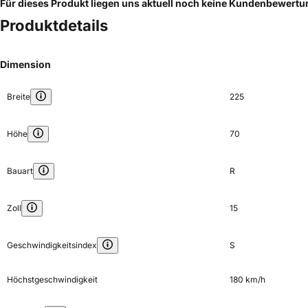
Für dieses Produkt liegen uns aktuell noch keine Kundenbewert
Produktdetails
Dimension
Breite
225
Höhe
70
Bauart
R
Zoll
15
Geschwindigkeitsindex
S
Höchstgeschwindigkeit
180 km/h