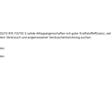
25/70 R15 112/110 S solide Alltagseigenschaften mit guter Kraftstoffeffizienz
oderatem Verbrauch und angemessener Geräuschentwicklung suchen.
ten.
ten.