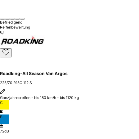
Befriedigend
Reifenbewertung
6,1
Roadking-All Season Van Argos
225/70 R15C 112 S
Ganzjahresreifen - bis 180 km/h - bis 1120 kg
C
B
72dB