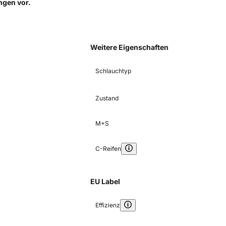
ungen
vor.
Weitere Eigenschaften
Schlauchtyp
Zustand
M+S
C-Reifen
EU Label
Effizienz