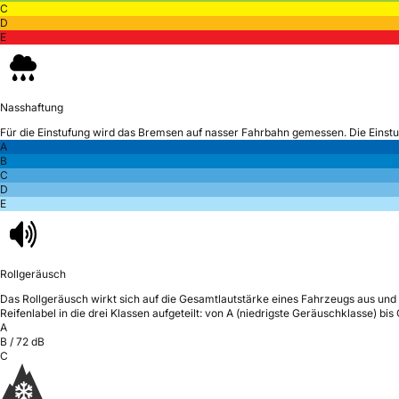
C
D
E
Nasshaftung
Für die Einstufung wird das Bremsen auf nasser Fahrbahn gemessen.
Die Einst
A
B
C
D
E
Rollgeräusch
Das Rollgeräusch wirkt sich auf die Gesamtlautstärke eines Fahrzeugs aus
und 
Reifenlabel in die drei Klassen aufgeteilt: von A (niedrigste Geräuschklasse) bi
A
B
/
72
dB
C