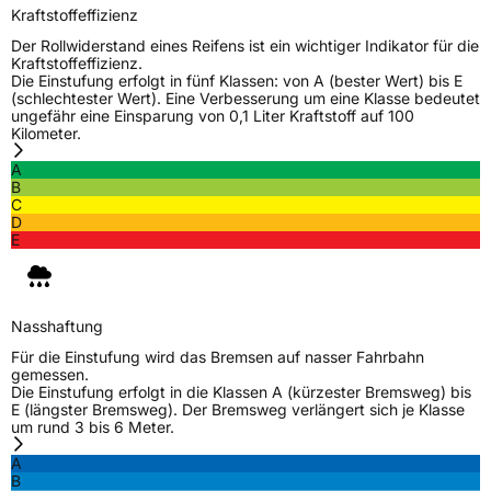
Kraftstoffeffizienz
Schlauchtyp
TL
Der Rollwiderstand eines Reifens ist ein wichtiger Indikator für die
Kraftstoffeffizienz.
Zustand
Neureifen
Die Einstufung erfolgt in fünf Klassen: von A (bester Wert) bis E
(schlechtester Wert). Eine Verbesserung um eine Klasse bedeutet
ungefähr eine Einsparung von 0,1 Liter Kraftstoff auf 100
M+S
Ja
Kilometer.
C-Reifen
Ja
A
B
C
D
EU Label
E
Effizienz
C
Nasshaftung
B
Nasshaftung
Für die Einstufung wird das Bremsen auf nasser Fahrbahn
gemessen.
Rollgeräusch (Klasse)
B
Die Einstufung erfolgt in die Klassen A (kürzester Bremsweg) bis
E (längster Bremsweg). Der Bremsweg verlängert sich je Klasse
um rund 3 bis 6 Meter.
Rollgeräusch (dB)
73
A
Fahrzeugklasse
C2
B