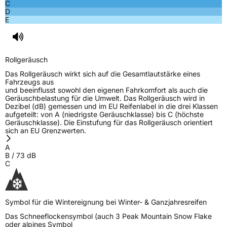
C
D
3PMSF / Schneeflockensymbol / Alpine-Symbol
Ja
E
Eisgrip
Nein
EPREL ID
647404
Rollgeräusch
Allgemeine Produktsicherheit (GPSR)
Das Rollgeräusch wirkt sich auf die Gesamtlautstärke eines
Fahrzeugs aus
und beeinflusst sowohl den eigenen Fahrkomfort als auch die
Herstellerkontakt
Berlin Tyres Europa GmbH, Holzhauser
Geräuschbelastung für die Umwelt. Das Rollgeräusch wird in
Strasse 182 13509 Berlin Deutschland,
Dezibel (dB) gemessen und im EU Reifenlabel in die drei Klassen
www.berlintires.com,
aufgeteilt: von A (niedrigste Geräuschklasse) bis C (höchste
production@berlintires.com
Geräuschklasse). Die Einstufung für das Rollgeräusch orientiert
sich an EU Grenzwerten.
A
B
/
73
dB
C
Symbol für die Wintereignung bei Winter- & Ganzjahresreifen
Das Schneeflockensymbol (auch 3 Peak Mountain Snow Flake
oder alpines Symbol