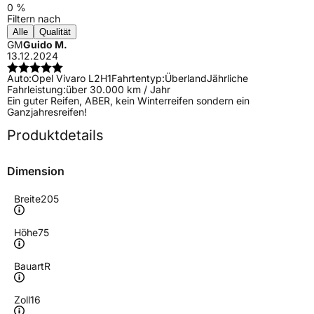
0 %
Filtern nach
Alle
Qualität
GM
Guido M.
13.12.2024
Auto:
Opel Vivaro L2H1
Fahrtentyp:
Überland
Jährliche
Fahrleistung:
über 30.000 km / Jahr
Ein guter Reifen, ABER, kein Winterreifen sondern ein
Ganzjahresreifen!
Produktdetails
Dimension
Breite
205
Höhe
75
Bauart
R
Zoll
16