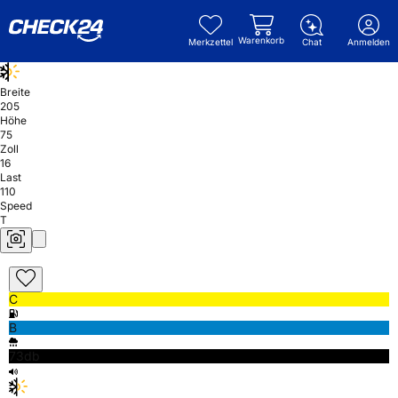
Warenkorb
Merkzettel
Chat
Anmelden
Breite
205
Höhe
75
Zoll
16
Last
110
Speed
T
C
B
73db