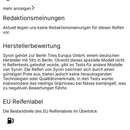
Geschwindigkeitsindex
T
mehr anzeigen
Redaktionsmeinungen
Höchstgeschwindigkeit
190 km/h
Aktuell liegen uns keine Redaktionsmeinungen für diesen Reifen
Lastindex
110/108
vor.
Höchstlast
1060/1000 kg
Herstellerbewertung
Gewicht (in kg)
13,03 kg
Syron gehört zur Berlin Tires Europa GmbH, einem deutschen
Hersteller mit Sitz in Berlin. Obwohl dieses spezielle Modell nicht
in Reifentests getestet wurde, gibt es Tests für andere Modelle
Generelle Merkmale
von Syron. Die Reifen von Syron zeichnen sich durch einen
günstigen Preis aus, bieten jedoch keine herausragenden
Fahrzeugtyp
Transporter
Technologien oder Qualitätsmerkmale. In den Tests wurde
insbesondere das niedrige Gripniveau bei Nässe bemängelt, was
zu negativen Bewertungen führte.
Verwendung
Ganzjahresreifen
Modellname
Merkep 2X
EU Reifenlabel
Fahrzeugart
Transporter
Die Bestandteile des EU Reifenlabels im Überblick
Weitere Eigenschaften