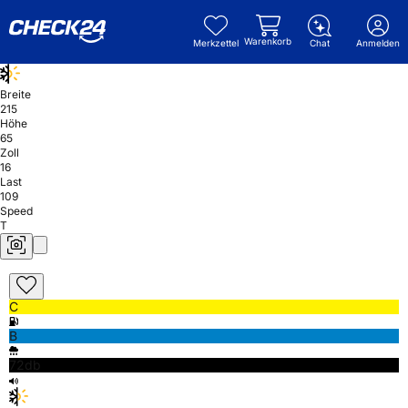
Warenkorb
Merkzettel
Chat
Anmelden
Breite
215
Höhe
65
Zoll
16
Last
109
Speed
T
C
B
72db