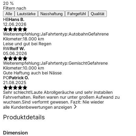
20 %
Filtern nach
Alle
Lautstärke
Nasshaftung
Fahrgefühl
Qualität
HB
Hans B.
12.06.2026
Weiterempfehlung:
Ja
Fahrtentyp:
Autobahn
Gefahrene
Kilometer:
18.000 km
Leise und gut bei Regen
RW
Rolf W.
05.06.2026
Weiterempfehlung:
Ja
Fahrtentyp:
Gemischt
Gefahrene
Kilometer:
10.000 km
Gute Haftung auch bei Nässe
PO
Patrick O.
21.08.2025
Sehr schlecht!Laute Abrollgeräuche und sehr instabilen
Fahrverhalten. Reifen waren nur unter großem Aufwand zu
wuchsen.Sind verformt gewesen. Fazit: Nie wieder
alle Kundenbewertungen anzeigen
Produktdetails
Dimension