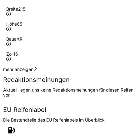
Breite
215
Höhe
65
Bauart
R
Zoll
16
Geschwindigkeitsindex
T
mehr anzeigen
Redaktionsmeinungen
Lastindex
109/107
Aktuell liegen uns keine Redaktionsmeinungen für diesen Reifen
vor.
Höchstlast
1030/975 kg
EU Reifenlabel
Generelle Merkmale
Die Bestandteile des EU Reifenlabels im Überblick
Fahrzeugtyp
Transporter
Verwendung
Ganzjahresreifen