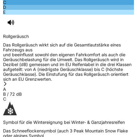
C
D
Rollgeräusch (Klasse)
B
E
Rollgeräusch (dB)
72
Fahrzeugklasse
C2
Rollgeräusch
Das Rollgeräusch wirkt sich auf die Gesamtlautstärke eines
3PMSF / Schneeflockensymbol / Alpine-Symbol
Ja
Fahrzeugs aus
und beeinflusst sowohl den eigenen Fahrkomfort als auch die
Geräuschbelastung für die Umwelt. Das Rollgeräusch wird in
EPREL ID
1864540
Dezibel (dB) gemessen und im EU Reifenlabel in die drei Klassen
aufgeteilt: von A (niedrigste Geräuschklasse) bis C (höchste
Geräuschklasse). Die Einstufung für das Rollgeräusch orientiert
Allgemeine Produktsicherheit (GPSR)
sich an EU Grenzwerten.
Herstellerkontakt
Triangle Tyre Co. LTD, Via Mauro Macchi 27
A
20124 Milan Italien,
B
/
72
dB
mirco.spiniella@triangle.com.cn
C
Symbol für die Wintereignung bei Winter- & Ganzjahresreifen
Das Schneeflockensymbol (auch 3 Peak Mountain Snow Flake
oder alpines Symbol