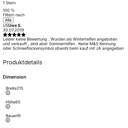
1 Stern
100 %
Filtern nach
Alle
US
Uwe S.
30.07.2019
Leider keine Bewertung . Wurden als Winterreifen angeboten
und verkauft , sind aber Sommerreifen . Keine M&S Kennung
oder Schneeflockensymbol obwohl beim kauf mit JA angegeben
.
Produktdetails
Dimension
Breite
215
Höhe
65
Bauart
R