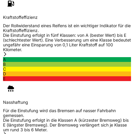
Eisgrip
Nein
Kraftstoffeffizienz
EPREL ID
520905
Der Rollwiderstand eines Reifens ist ein wichtiger Indikator für die
Kraftstoffeffizienz.
Allgemeine Produktsicherheit (GPSR)
Die Einstufung erfolgt in fünf Klassen: von A (bester Wert) bis E
(schlechtester Wert). Eine Verbesserung um eine Klasse bedeutet
Herstellerkontakt
Deldo Autobanden NV, Essensteenweg 113
ungefähr eine Einsparung von 0,1 Liter Kraftstoff auf 100
2930 Brasschaat, compliance@deldo.com
Kilometer.
A
B
C
D
E
Nasshaftung
Für die Einstufung wird das Bremsen auf nasser Fahrbahn
gemessen.
Die Einstufung erfolgt in die Klassen A (kürzester Bremsweg) bis
E (längster Bremsweg). Der Bremsweg verlängert sich je Klasse
um rund 3 bis 6 Meter.