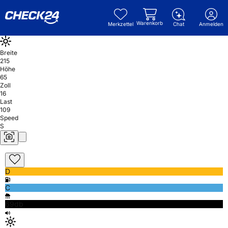
Warenkorb
Merkzettel
Chat
Anmelden
Breite
215
Höhe
65
Zoll
16
Last
109
Speed
S
D
C
69db