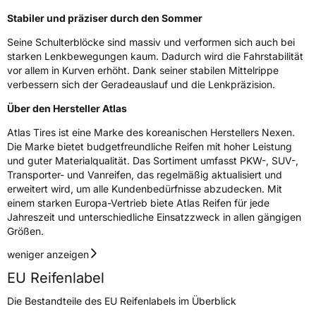
Schlauchtyp
TL
Stabiler und präziser durch den Sommer
Seine Schulterblöcke sind massiv und verformen sich auch bei
Zustand
Neureifen
starken Lenkbewegungen kaum. Dadurch wird die Fahrstabilität
vor allem in Kurven erhöht. Dank seiner stabilen Mittelrippe
C-Reifen
Ja
verbessern sich der Geradeauslauf und die Lenkpräzision.
Über den Hersteller Atlas
EU Label
Atlas Tires ist eine Marke des koreanischen Herstellers Nexen.
Die Marke bietet budgetfreundliche Reifen mit hoher Leistung
Effizienz
D
und guter Materialqualität. Das Sortiment umfasst PKW-, SUV-,
Transporter- und Vanreifen, das regelmäßig aktualisiert und
Nasshaftung
C
erweitert wird, um alle Kundenbedürfnisse abzudecken. Mit
einem starken Europa-Vertrieb biete Atlas Reifen für jede
Jahreszeit und unterschiedliche Einsatzzweck in allen gängigen
Rollgeräusch (Klasse)
A
Größen.
Rollgeräusch (dB)
69
weniger anzeigen
Fahrzeugklasse
C2
EU Reifenlabel
Die Bestandteile des EU Reifenlabels im Überblick
3PMSF / Schneeflockensymbol / Alpine-Symbol
Nein