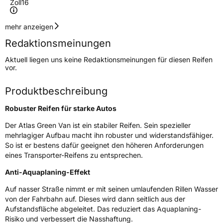
Zoll
16
Geschwindigkeitsindex
S
mehr anzeigen
Redaktionsmeinungen
Höchstgeschwindigkeit
180 km/h
Aktuell liegen uns keine Redaktionsmeinungen für diesen Reifen
Lastindex
109
vor.
Höchstlast
1030 kg
Produktbeschreibung
Robuster Reifen für starke Autos
Generelle Merkmale
Der Atlas Green Van ist ein stabiler Reifen. Sein spezieller
Fahrzeugtyp
Transporter
mehrlagiger Aufbau macht ihn robuster und widerstandsfähiger.
So ist er bestens dafür geeignet den höheren Anforderungen
Verwendung
Sommerreifen
eines Transporter-Reifens zu entsprechen.
Modellname
Green Van
Anti-Aquaplaning-Effekt
Fahrzeugart
Transporter
Auf nasser Straße nimmt er mit seinen umlaufenden Rillen Wasser
von der Fahrbahn auf. Dieses wird dann seitlich aus der
Aufstandsfläche abgeleitet. Das reduziert das Aquaplaning-
Weitere Eigenschaften
Risiko und verbessert die Nasshaftung.