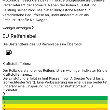
Motorräder. Besonders bekannt wurde Bridgestone als beliebter
Reifenlieferant der Formel 1. Neben der hohen Qualität und
Rollgeräusch (dB)
72
Leistung seiner Produkte bietet Bridgestone Reifen für
verschiedene Bedürfnisse an, unter anderem auch als
Fahrzeugklasse
C2
Erstausrüster für Neuwagen.
weniger anzeigen
3PMSF / Schneeflockensymbol / Alpine-Symbol
Nein
EU Reifenlabel
Eisgrip
Nein
Die Bestandteile des EU Reifenlabels im Überblick
EPREL ID
584996
Allgemeine Produktsicherheit (GPSR)
Kraftstoffeffizienz
Herstellerkontakt
BRIDGESTONE EU NV/SA, Via del Fosso del
Der Rollwiderstand eines Reifens ist ein wichtiger Indikator für die
Salceto 13/15 00128 Rome Italien,
Kraftstoffeffizienz.
market.surveillance@bridgestone.eu
Die Einstufung erfolgt in fünf Klassen: von A (bester Wert) bis E
(schlechtester Wert). Eine Verbesserung um eine Klasse bedeutet
ungefähr eine Einsparung von 0,1 Liter Kraftstoff auf 100
Kilometer.
A
B
C
D