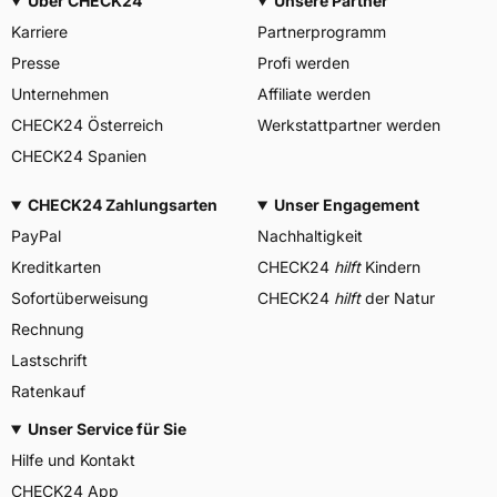
Über CHECK24
Unsere Partner
Karriere
Partnerprogramm
Presse
Profi werden
Unternehmen
Affiliate werden
CHECK24 Österreich
Werkstattpartner werden
CHECK24 Spanien
CHECK24 Zahlungsarten
Unser Engagement
PayPal
Nachhaltigkeit
Kreditkarten
CHECK24
hilft
Kindern
Sofortüberweisung
CHECK24
hilft
der Natur
Rechnung
Lastschrift
Ratenkauf
Unser Service für Sie
Hilfe und Kontakt
CHECK24 App