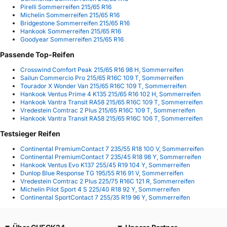
Pirelli Sommerreifen 215/65 R16
Michelin Sommerreifen 215/65 R16
Bridgestone Sommerreifen 215/65 R16
Hankook Sommerreifen 215/65 R16
Goodyear Sommerreifen 215/65 R16
Passende Top-Reifen
Crosswind Comfort Peak 215/65 R16 98 H, Sommerreifen
Sailun Commercio Pro 215/65 R16C 109 T, Sommerreifen
Tourador X Wonder Van 215/65 R16C 109 T, Sommerreifen
Hankook Ventus Prime 4 K135 215/65 R16 102 H, Sommerreifen
Hankook Vantra Transit RA58 215/65 R16C 109 T, Sommerreifen
Vredestein Comtrac 2 Plus 215/65 R16C 109 T, Sommerreifen
Hankook Vantra Transit RA58 215/65 R16C 106 T, Sommerreifen
Testsieger Reifen
Continental PremiumContact 7 235/55 R18 100 V, Sommerreifen
Continental PremiumContact 7 235/45 R18 98 Y, Sommerreifen
Hankook Ventus Evo K137 255/45 R19 104 Y, Sommerreifen
Dunlop Blue Response TG 195/55 R16 91 V, Sommerreifen
Vredestein Comtrac 2 Plus 225/75 R16C 121 R, Sommerreifen
Michelin Pilot Sport 4 S 225/40 R18 92 Y, Sommerreifen
Continental SportContact 7 255/35 R19 96 Y, Sommerreifen