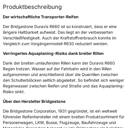
Modellname
Duravis R 660
Produktbeschreibung
Fahrzeugart
Transporter
Der wirtschaftliche Transporter-Reifen
Der Bridgestone Duravis R660 ist so konstruiert, dass er eine
Weitere Eigenschaften
längere Haltbarkeit aufweist. Das liegt an der verbesserten
Verschleißfestigkeit. Auch der Kraftstoffverbrauch konnte im
Schlauchtyp
TL
Vergleich zum Vorgängermodell R630 reduziert werden.
Verringertes Aquaplaning-Risiko dank breiter Rillen
Zustand
Neureifen
Dank der breiten umlaufenden Rillen kann der Duravis R660
Regen trotzen. Wasser auf der Fahrbahn wird in den Rillen
C-Reifen
Ja
aufgenommen und anschließend über die Querrillen zwischen
den Schulterblöcken seitlich abgeleitet. So befindet sich weniger
EU Label
Regenwasser zwischen Reifen und Straße und das Aquaplaning-
Risiko sinkt.
Effizienz
C
Über den Hersteller Bridgestone
Die Bridgestone Corporation, 1931 gegründet, ist ein weltweit
Nasshaftung
B
führender Reifenhersteller mit einem breiten Produktsortiment für
Personenwagen, LKW, Busse, Flugzeuge, Baufahrzeuge und
Rollgeräusch (Klasse)
B