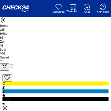
Warenkorb
Merkzettel
Chat
Anmelden
Breite
215
Höhe
65
Zoll
16
Last
106
Speed
T
C
B
72db