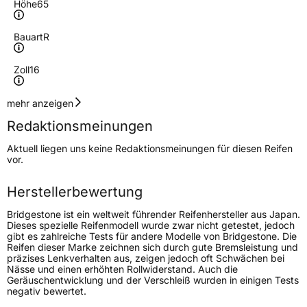
Höhe
65
Bauart
R
Zoll
16
Geschwindigkeitsindex
T
mehr anzeigen
Redaktionsmeinungen
Höchstgeschwindigkeit
190 km/h
Aktuell liegen uns keine Redaktionsmeinungen für diesen Reifen
Lastindex
106
vor.
Höchstlast
950 kg
Herstellerbewertung
Gewicht (in kg)
14,21 kg
Bridgestone ist ein weltweit führender Reifenhersteller aus Japan.
Dieses spezielle Reifenmodell wurde zwar nicht getestet, jedoch
gibt es zahlreiche Tests für andere Modelle von Bridgestone. Die
Generelle Merkmale
Reifen dieser Marke zeichnen sich durch gute Bremsleistung und
präzises Lenkverhalten aus, zeigen jedoch oft Schwächen bei
Fahrzeugtyp
Transporter
Nässe und einen erhöhten Rollwiderstand. Auch die
Geräuschentwicklung und der Verschleiß wurden in einigen Tests
negativ bewertet.
Verwendung
Sommerreifen