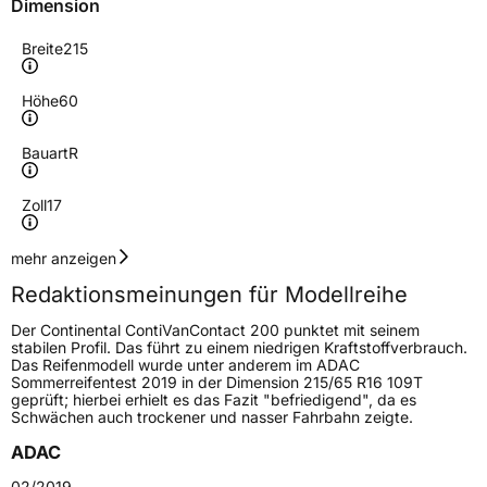
Dimension
Breite
215
Höhe
60
Bauart
R
Zoll
17
Geschwindigkeitsindex
T
mehr anzeigen
Redaktionsmeinungen für Modellreihe
Höchstgeschwindigkeit
190 km/h
Der Continental ContiVanContact 200 punktet mit seinem
Lastindex
109/107
stabilen Profil. Das führt zu einem niedrigen Kraftstoffverbrauch.
Das Reifenmodell wurde unter anderem im ADAC
Sommerreifentest 2019 in der Dimension 215/65 R16 109T
Höchstlast
1030/975 kg
geprüft; hierbei erhielt es das Fazit "befriedigend", da es
Schwächen auch trockener und nasser Fahrbahn zeigte.
Gewicht (in kg)
13,455 kg
ADAC
Generelle Merkmale
02/2019