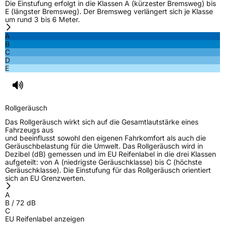
Die Einstufung erfolgt in die Klassen A (kürzester Bremsweg) bis
E (längster Bremsweg). Der Bremsweg verlängert sich je Klasse
um rund 3 bis 6 Meter.
A
B
C
D
E
Rollgeräusch
Das Rollgeräusch wirkt sich auf die Gesamtlautstärke eines
Fahrzeugs aus
und beeinflusst sowohl den eigenen Fahrkomfort als auch die
Geräuschbelastung für die Umwelt. Das Rollgeräusch wird in
Dezibel (dB) gemessen und im EU Reifenlabel in die drei Klassen
aufgeteilt: von A (niedrigste Geräuschklasse) bis C (höchste
Geräuschklasse). Die Einstufung für das Rollgeräusch orientiert
sich an EU Grenzwerten.
A
B
/
72
dB
C
EU Reifenlabel anzeigen