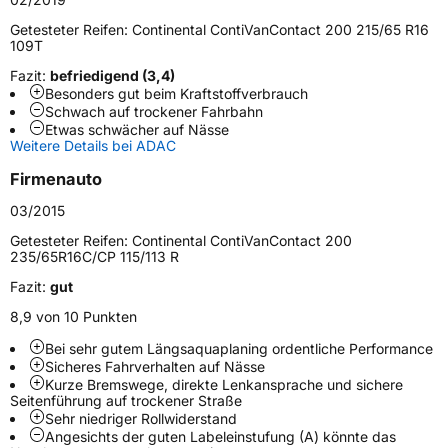
Fahrzeugtyp
Transporter
Getesteter Reifen:
Continental ContiVanContact 200 215/65 R16
109T
Verwendung
Sommerreifen
Fazit:
befriedigend (3,4)
Besonders gut beim Kraftstoffverbrauch
Modellname
ContiVanContact 200
Schwach auf trockener Fahrbahn
Etwas schwächer auf Nässe
Fahrzeugart
Transporter
Weitere Details bei ADAC
Firmenauto
Weitere Eigenschaften
03/2015
Schlauchtyp
TL
Getesteter Reifen:
Continental ContiVanContact 200
235/65R16C/CP 115/113 R
Zustand
Neureifen
Fazit:
gut
8,9 von 10 Punkten
C-Reifen
Ja
Bei sehr gutem Längsaquaplaning ordentliche Performance
Sicheres Fahrverhalten auf Nässe
Kurze Bremswege, direkte Lenkansprache und sichere
EU Label
Seitenführung auf trockener Straße
Sehr niedriger Rollwiderstand
Effizienz
B
Angesichts der guten Labeleinstufung (A) könnte das