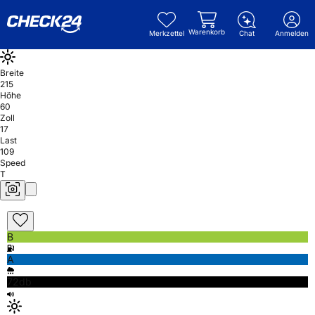
Warenkorb
Merkzettel
Chat
Anmelden
Breite
215
Höhe
60
Zoll
17
Last
109
Speed
T
B
A
72db