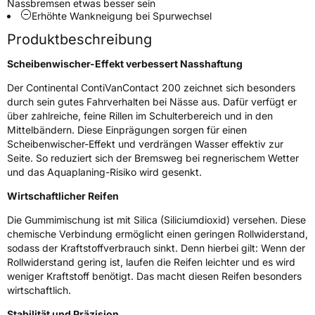
Nassbremsen etwas besser sein
Erhöhte Wankneigung bei Spurwechsel
Nasshaftung
A
Produktbeschreibung
Rollgeräusch (Klasse)
B
Scheibenwischer-Effekt verbessert Nasshaftung
Rollgeräusch (dB)
72
Der Continental ContiVanContact 200 zeichnet sich besonders
durch sein gutes Fahrverhalten bei Nässe aus. Dafür verfügt er
Fahrzeugklasse
C2
über zahlreiche, feine Rillen im Schulterbereich und in den
Mittelbändern. Diese Einprägungen sorgen für einen
3PMSF / Schneeflockensymbol / Alpine-Symbol
Nein
Scheibenwischer-Effekt und verdrängen Wasser effektiv zur
Seite. So reduziert sich der Bremsweg bei regnerischem Wetter
und das Aquaplaning-Risiko wird gesenkt.
Eisgrip
Nein
Wirtschaftlicher Reifen
EPREL ID
481555
Die Gummimischung ist mit Silica (Siliciumdioxid) versehen. Diese
Allgemeine Produktsicherheit (GPSR)
chemische Verbindung ermöglicht einen geringen Rollwiderstand,
sodass der Kraftstoffverbrauch sinkt. Denn hierbei gilt: Wenn der
Herstellerkontakt
Continental Reifen Deutschland GmbH
Rollwiderstand gering ist, laufen die Reifen leichter und es wird
Continental-Plaza 1 30173 Hannover
Deutschland,
weniger Kraftstoff benötigt. Das macht diesen Reifen besonders
customerservice_tires@conti.de
wirtschaftlich.
Stabilität und Präzision