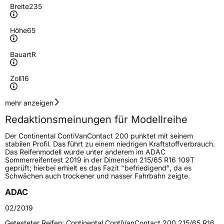
Breite
235
Höhe
65
Bauart
R
Zoll
16
Geschwindigkeitsindex
R
mehr anzeigen
Redaktionsmeinungen für Modellreihe
Höchstgeschwindigkeit
170 km/h
Der Continental ContiVanContact 200 punktet mit seinem
Lastindex
115
stabilen Profil. Das führt zu einem niedrigen Kraftstoffverbrauch.
Das Reifenmodell wurde unter anderem im ADAC
Sommerreifentest 2019 in der Dimension 215/65 R16 109T
Höchstlast
1215 kg
geprüft; hierbei erhielt es das Fazit "befriedigend", da es
Schwächen auch trockener und nasser Fahrbahn zeigte.
Generelle Merkmale
ADAC
Fahrzeugtyp
Transporter
02/2019
Getesteter Reifen:
Continental ContiVanContact 200 215/65 R16