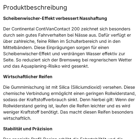
Rollgeräusch (Klasse)
B
Produktbeschreibung
Scheibenwischer-Effekt verbessert Nasshaftung
Rollgeräusch (dB)
72
Fahrzeugklasse
C2
Der Continental ContiVanContact 200 zeichnet sich besonders
durch sein gutes Fahrverhalten bei Nässe aus. Dafür verfügt er
über zahlreiche, feine Rillen im Schulterbereich und in den
3PMSF / Schneeflockensymbol / Alpine-Symbol
Nein
Mittelbändern. Diese Einprägungen sorgen für einen
Scheibenwischer-Effekt und verdrängen Wasser effektiv zur
Eisgrip
Nein
Seite. So reduziert sich der Bremsweg bei regnerischem Wetter
und das Aquaplaning-Risiko wird gesenkt.
EPREL ID
481424
Wirtschaftlicher Reifen
Allgemeine Produktsicherheit (GPSR)
Die Gummimischung ist mit Silica (Siliciumdioxid) versehen. Diese
Herstellerkontakt
Continental Reifen Deutschland GmbH
chemische Verbindung ermöglicht einen geringen Rollwiderstand,
Continental-Plaza 1 30173 Hannover
sodass der Kraftstoffverbrauch sinkt. Denn hierbei gilt: Wenn der
Deutschland,
Rollwiderstand gering ist, laufen die Reifen leichter und es wird
customerservice_tires@conti.de
weniger Kraftstoff benötigt. Das macht diesen Reifen besonders
wirtschaftlich.
Stabilität und Präzision