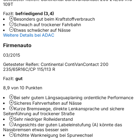
Verwendung
Sommerreifen
109T
Modellname
ContiVanContact 200
Fazit:
befriedigend (3,4)
Besonders gut beim Kraftstoffverbrauch
Fahrzeugart
Transporter
Schwach auf trockener Fahrbahn
Etwas schwächer auf Nässe
Weitere Details bei ADAC
Weitere Eigenschaften
Firmenauto
Schlauchtyp
TL
03/2015
Getesteter Reifen:
Continental ContiVanContact 200
Zustand
Neureifen
235/65R16C/CP 115/113 R
Fazit:
gut
C-Reifen
Ja
8,9 von 10 Punkten
Bei sehr gutem Längsaquaplaning ordentliche Performance
EU Label
Sicheres Fahrverhalten auf Nässe
Kurze Bremswege, direkte Lenkansprache und sichere
Effizienz
B
Seitenführung auf trockener Straße
Sehr niedriger Rollwiderstand
Angesichts der guten Labeleinstufung (A) könnte das
Nasshaftung
A
Nassbremsen etwas besser sein
Erhöhte Wankneigung bei Spurwechsel