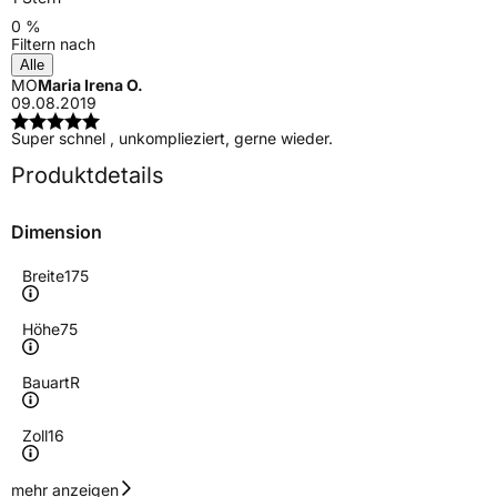
0 %
Filtern nach
Alle
MO
Maria Irena O.
09.08.2019
Super schnel , unkomplieziert, gerne wieder.
Produktdetails
Dimension
Breite
175
Höhe
75
Bauart
R
Zoll
16
Geschwindigkeitsindex
R
mehr anzeigen