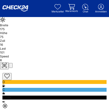
Warenkorb
Merkzettel
Chat
Anmelden
Breite
175
Höhe
75
Zoll
16
Last
101
Speed
R
D
C
72db