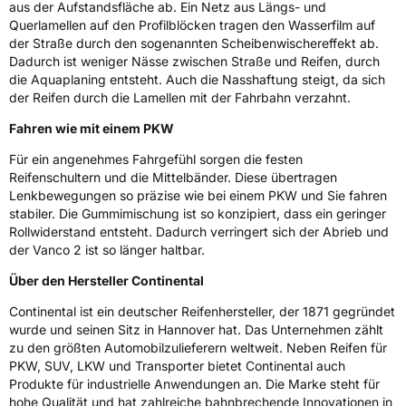
aus der Aufstandsfläche ab. Ein Netz aus Längs- und
Querlamellen auf den Profilblöcken tragen den Wasserfilm auf
Zustand
Neureifen
der Straße durch den sogenannten Scheibenwischereffekt ab.
Dadurch ist weniger Nässe zwischen Straße und Reifen, durch
C-Reifen
Ja
die Aquaplaning entsteht. Auch die Nasshaftung steigt, da sich
der Reifen durch die Lamellen mit der Fahrbahn verzahnt.
Fahren wie mit einem PKW
EU Label
Für ein angenehmes Fahrgefühl sorgen die festen
Effizienz
D
Reifenschultern und die Mittelbänder. Diese übertragen
Lenkbewegungen so präzise wie bei einem PKW und Sie fahren
Nasshaftung
C
stabiler. Die Gummimischung ist so konzipiert, dass ein geringer
Rollwiderstand entsteht. Dadurch verringert sich der Abrieb und
der Vanco 2 ist so länger haltbar.
Rollgeräusch (Klasse)
B
Über den Hersteller Continental
Rollgeräusch (dB)
72
Continental ist ein deutscher Reifenhersteller, der 1871 gegründet
Fahrzeugklasse
C2
wurde und seinen Sitz in Hannover hat. Das Unternehmen zählt
zu den größten Automobilzulieferern weltweit. Neben Reifen für
PKW, SUV, LKW und Transporter bietet Continental auch
3PMSF / Schneeflockensymbol / Alpine-Symbol
Nein
Produkte für industrielle Anwendungen an. Die Marke steht für
hohe Qualität und hat zahlreiche bahnbrechende Innovationen in