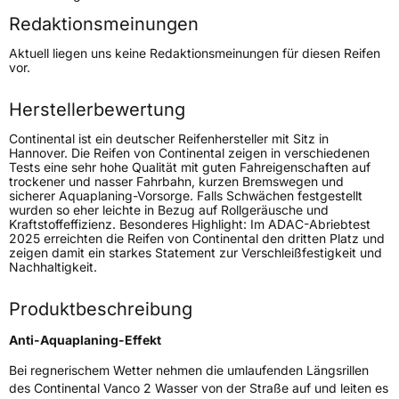
Redaktionsmeinungen
Höchstgeschwindigkeit
170 km/h
Aktuell liegen uns keine Redaktionsmeinungen für diesen Reifen
Lastindex
101/99
vor.
Höchstlast
825/775 kg
Herstellerbewertung
Gewicht (in kg)
10,52 kg
Continental ist ein deutscher Reifenhersteller mit Sitz in
Hannover. Die Reifen von Continental zeigen in verschiedenen
Tests eine sehr hohe Qualität mit guten Fahreigenschaften auf
Generelle Merkmale
trockener und nasser Fahrbahn, kurzen Bremswegen und
sicherer Aquaplaning-Vorsorge. Falls Schwächen festgestellt
Fahrzeugtyp
Transporter
wurden so eher leichte in Bezug auf Rollgeräusche und
Kraftstoffeffizienz. Besonderes Highlight: Im ADAC-Abriebtest
2025 erreichten die Reifen von Continental den dritten Platz und
Verwendung
Sommerreifen
zeigen damit ein starkes Statement zur Verschleißfestigkeit und
Nachhaltigkeit.
Modellname
Vanco 2
Fahrzeugart
Transporter
Produktbeschreibung
Anti-Aquaplaning-Effekt
Weitere Eigenschaften
Bei regnerischem Wetter nehmen die umlaufenden Längsrillen
des Continental Vanco 2 Wasser von der Straße auf und leiten es
Schlauchtyp
TL