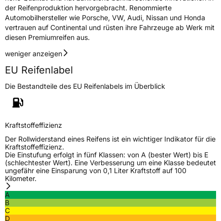
Eisgrip
Nein
der Reifenproduktion hervorgebracht. Renommierte
Automobilhersteller wie Porsche, VW, Audi, Nissan und Honda
EPREL ID
481867
vertrauen auf Continental und rüsten ihre Fahrzeuge ab Werk mit
Allgemeine Produktsicherheit (GPSR)
diesen Premiumreifen aus.
weniger anzeigen
Herstellerkontakt
Continental Reifen Deutschland GmbH
Continental-Plaza 1 30173 Hannover
EU Reifenlabel
Deutschland,
customerservice_tires@conti.de
Die Bestandteile des EU Reifenlabels im Überblick
Kraftstoffeffizienz
Der Rollwiderstand eines Reifens ist ein wichtiger Indikator für die
Kraftstoffeffizienz.
Die Einstufung erfolgt in fünf Klassen: von A (bester Wert) bis E
(schlechtester Wert). Eine Verbesserung um eine Klasse bedeutet
ungefähr eine Einsparung von 0,1 Liter Kraftstoff auf 100
Kilometer.
A
B
C
D