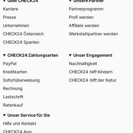
Über CHECK24
Unsere Partner
Karriere
Partnerprogramm
Presse
Profi werden
Unternehmen
Affiliate werden
CHECK24 Österreich
Werkstattpartner werden
CHECK24 Spanien
CHECK24 Zahlungsarten
Unser Engagement
PayPal
Nachhaltigkeit
Kreditkarten
CHECK24
hilft
Kindern
Sofortüberweisung
CHECK24
hilft
der Natur
Rechnung
Lastschrift
Ratenkauf
Unser Service für Sie
Hilfe und Kontakt
CHECK24 App