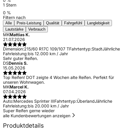
0 %
1 Stern
0 %
Filtern nach
Alle
Preis-Leistung
Qualität
Fahrgefühl
Langlebigkeit
Lautstärke
Verbrauch
MK
Mattias K.
21.07.2026
Dimension:
215/60 R17C 109/107 T
Fahrtentyp:
Stadt
Jährliche
Fahrleistung:
bis 12.000 km / Jahr
Sehr guter Reifen.
DS
Dennis S.
15.05.2026
Top Reifen! DOT zeigte 4 Wochen alte Reifen. Perfekt für
unseren Wohnwagen.
MK
Marcel K.
07.04.2026
Auto:
Mercedes Sprinter III
Fahrtentyp:
Überland
Jährliche
Fahrleistung:
bis 20.000 km / Jahr
Super Reifen gerne wieder
alle Kundenbewertungen anzeigen
Produktdetails