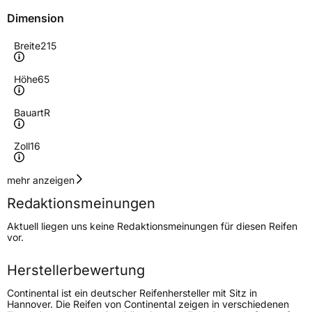
Dimension
Breite
215
Höhe
65
Bauart
R
Zoll
16
Geschwindigkeitsindex
T
mehr anzeigen
Redaktionsmeinungen
Höchstgeschwindigkeit
190 km/h
Aktuell liegen uns keine Redaktionsmeinungen für diesen Reifen
Lastindex
109/107
vor.
Höchstlast
1030/975 kg
Herstellerbewertung
Gewicht (in kg)
11,932 kg
Continental ist ein deutscher Reifenhersteller mit Sitz in
Hannover. Die Reifen von Continental zeigen in verschiedenen