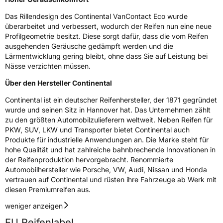
Effizienz
A
Das Rillendesign des Continental VanContact Eco wurde
Nasshaftung
A
überarbeitet und verbessert, wodurch der Reifen nun eine neue
Profilgeometrie besitzt. Diese sorgt dafür, dass die vom Reifen
ausgehenden Geräusche gedämpft werden und die
Rollgeräusch (Klasse)
B
Lärmentwicklung gering bleibt, ohne dass Sie auf Leistung bei
Nässe verzichten müssen.
Rollgeräusch (dB)
72
Über den Hersteller Continental
Fahrzeugklasse
C2
Continental ist ein deutscher Reifenhersteller, der 1871 gegründet
wurde und seinen Sitz in Hannover hat. Das Unternehmen zählt
3PMSF / Schneeflockensymbol / Alpine-Symbol
Nein
zu den größten Automobilzulieferern weltweit. Neben Reifen für
PKW, SUV, LKW und Transporter bietet Continental auch
Eisgrip
Nein
Produkte für industrielle Anwendungen an. Die Marke steht für
hohe Qualität und hat zahlreiche bahnbrechende Innovationen in
EPREL ID
481871
der Reifenproduktion hervorgebracht. Renommierte
Allgemeine Produktsicherheit (GPSR)
Automobilhersteller wie Porsche, VW, Audi, Nissan und Honda
vertrauen auf Continental und rüsten ihre Fahrzeuge ab Werk mit
diesen Premiumreifen aus.
Herstellerkontakt
Continental Reifen Deutschland GmbH
Continental-Plaza 1 30173 Hannover
weniger anzeigen
Deutschland,
customerservice_tires@conti.de
EU Reifenlabel