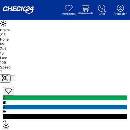
Warenkorb
Merkzettel
Chat
Anmelden
Breite
215
Höhe
65
Zoll
16
Last
109
Speed
T
A
A
72db