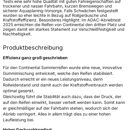
Tests eine sehr hohe Qualität mit guten Fahreigenschaften auf
Generelle Merkmale
trockener und nasser Fahrbahn, kurzen Bremswegen und
sicherer Aquaplaning-Vorsorge. Falls Schwächen festgestellt
Fahrzeugtyp
Transporter
wurden so eher leichte in Bezug auf Rollgeräusche und
Kraftstoffeffizienz. Besonderes Highlight: Im ADAC-Abriebtest
2025 erreichten die Reifen von Continental den dritten Platz und
Verwendung
Sommerreifen
zeigen damit ein starkes Statement zur Verschleißfestigkeit und
Nachhaltigkeit.
Modellname
VanContact Eco
Fahrzeugart
Transporter
Produktbeschreibung
Effizienz ganz groß geschrieben
Weitere Eigenschaften
Für den Continental Sommerreifen wurde eine neue, innovative
Gummimischung entwickelt, welche den Reifen stabilisiert.
Schlauchtyp
TL
Dadurch erreicht er ein neues Leistungsniveau, denn
Rollwiderstand und damit auch der Kraftstoffverbrauch werden
Zustand
Neureifen
optimal gesenkt.
Gleichzeitig führt die Stabilität auch dazu, dass der Druck, der
C-Reifen
Ja
auf den Reifen einwirkt, besser verteilt werden kann. Somit kann
er gleichmäßiger auf der Fahrbahn stehen, wodurch sich der
Abrieb verringert. Alles in allem trägt dies zu einer hohen
EU Label
Laufleistung bei.
Hoher Geräuschkomfort