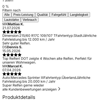
1 Stern
0 %
Filtern nach
Alle
Preis-Leistung
Qualität
Fahrgefühl
Langlebigkeit
Lautstärke
Verbrauch
MK
Mattias K.
21.07.2026
Dimension:
215/60 R17C 109/107 T
Fahrtentyp:
Stadt
Jährliche
Fahrleistung:
bis 12.000 km / Jahr
Sehr guter Reifen.
DS
Dennis S.
15.05.2026
Top Reifen! DOT zeigte 4 Wochen alte Reifen. Perfekt für
unseren Wohnwagen.
MK
Marcel K.
07.04.2026
Auto:
Mercedes Sprinter III
Fahrtentyp:
Überland
Jährliche
Fahrleistung:
bis 20.000 km / Jahr
Super Reifen gerne wieder
alle Kundenbewertungen anzeigen
Produktdetails