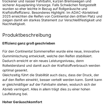
Fahrzeugtyp
Transporter
trockener und nasser Fahrbahn, kurzen Bremswegen und
sicherer Aquaplaning-Vorsorge. Falls Schwächen festgestellt
wurden so eher leichte in Bezug auf Rollgeräusche und
Verwendung
Sommerreifen
Kraftstoffeffizienz. Besonderes Highlight: Im ADAC-Abriebtest
2025 erreichten die Reifen von Continental den dritten Platz und
Modellname
VanContact Eco
zeigen damit ein starkes Statement zur Verschleißfestigkeit und
Nachhaltigkeit.
Fahrzeugart
Transporter
Produktbeschreibung
Weitere Eigenschaften
Effizienz ganz groß geschrieben
Schlauchtyp
TL
Für den Continental Sommerreifen wurde eine neue, innovative
Gummimischung entwickelt, welche den Reifen stabilisiert.
Zustand
Neureifen
Dadurch erreicht er ein neues Leistungsniveau, denn
Rollwiderstand und damit auch der Kraftstoffverbrauch werden
optimal gesenkt.
C-Reifen
Ja
Gleichzeitig führt die Stabilität auch dazu, dass der Druck, der
auf den Reifen einwirkt, besser verteilt werden kann. Somit kann
er gleichmäßiger auf der Fahrbahn stehen, wodurch sich der
EU Label
Abrieb verringert. Alles in allem trägt dies zu einer hohen
Laufleistung bei.
Effizienz
A
Hoher Geräuschkomfort