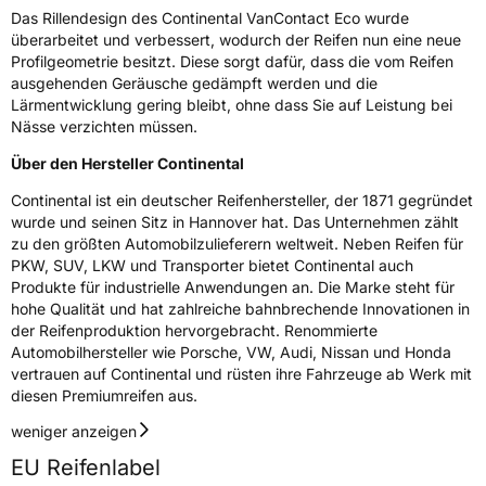
Nasshaftung
A
Das Rillendesign des Continental VanContact Eco wurde
überarbeitet und verbessert, wodurch der Reifen nun eine neue
Rollgeräusch (Klasse)
B
Profilgeometrie besitzt. Diese sorgt dafür, dass die vom Reifen
ausgehenden Geräusche gedämpft werden und die
Lärmentwicklung gering bleibt, ohne dass Sie auf Leistung bei
Rollgeräusch (dB)
72
Nässe verzichten müssen.
Fahrzeugklasse
C2
Über den Hersteller Continental
3PMSF / Schneeflockensymbol / Alpine-Symbol
Nein
Continental ist ein deutscher Reifenhersteller, der 1871 gegründet
wurde und seinen Sitz in Hannover hat. Das Unternehmen zählt
zu den größten Automobilzulieferern weltweit. Neben Reifen für
Eisgrip
Nein
PKW, SUV, LKW und Transporter bietet Continental auch
EPREL ID
481750
Produkte für industrielle Anwendungen an. Die Marke steht für
hohe Qualität und hat zahlreiche bahnbrechende Innovationen in
Allgemeine Produktsicherheit (GPSR)
der Reifenproduktion hervorgebracht. Renommierte
Automobilhersteller wie Porsche, VW, Audi, Nissan und Honda
Herstellerkontakt
Continental Reifen Deutschland GmbH
vertrauen auf Continental und rüsten ihre Fahrzeuge ab Werk mit
Continental-Plaza 1 30173 Hannover
diesen Premiumreifen aus.
Deutschland,
customerservice_tires@conti.de
weniger anzeigen
EU Reifenlabel