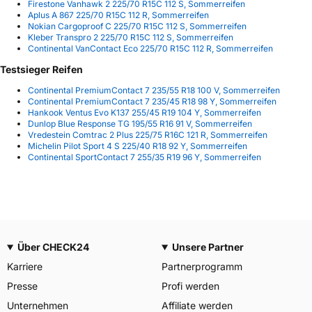
Firestone Vanhawk 2 225/70 R15C 112 S, Sommerreifen
Aplus A 867 225/70 R15C 112 R, Sommerreifen
Nokian Cargoproof C 225/70 R15C 112 S, Sommerreifen
Kleber Transpro 2 225/70 R15C 112 S, Sommerreifen
Continental VanContact Eco 225/70 R15C 112 R, Sommerreifen
Testsieger Reifen
Continental PremiumContact 7 235/55 R18 100 V, Sommerreifen
Continental PremiumContact 7 235/45 R18 98 Y, Sommerreifen
Hankook Ventus Evo K137 255/45 R19 104 Y, Sommerreifen
Dunlop Blue Response TG 195/55 R16 91 V, Sommerreifen
Vredestein Comtrac 2 Plus 225/75 R16C 121 R, Sommerreifen
Michelin Pilot Sport 4 S 225/40 R18 92 Y, Sommerreifen
Continental SportContact 7 255/35 R19 96 Y, Sommerreifen
Über CHECK24
Unsere Partner
Karriere
Partnerprogramm
Presse
Profi werden
Unternehmen
Affiliate werden