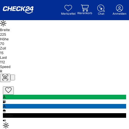
Warenkorb
Merkzettel
Chat
Anmelden
Breite
225
Höhe
70
Zoll
15
Last
112
Speed
R
A
A
72db