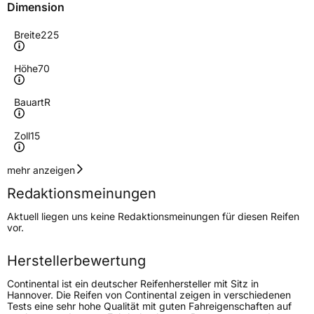
Dimension
Breite
225
Höhe
70
Bauart
R
Zoll
15
Geschwindigkeitsindex
R
mehr anzeigen
Redaktionsmeinungen
Höchstgeschwindigkeit
170 km/h
Aktuell liegen uns keine Redaktionsmeinungen für diesen Reifen
Lastindex
112
vor.
Höchstlast
1120 kg
Herstellerbewertung
Continental ist ein deutscher Reifenhersteller mit Sitz in
Generelle Merkmale
Hannover. Die Reifen von Continental zeigen in verschiedenen
Tests eine sehr hohe Qualität mit guten Fahreigenschaften auf