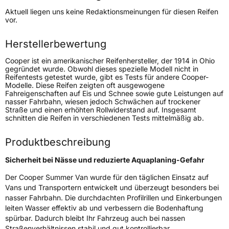
Höchstgeschwindigkeit
170 km/h
Aktuell liegen uns keine Redaktionsmeinungen für diesen Reifen
Lastindex
116/114
vor.
Höchstlast
1250/1180 kg
Herstellerbewertung
Cooper ist ein amerikanischer Reifenhersteller, der 1914 in Ohio
Generelle Merkmale
gegründet wurde. Obwohl dieses spezielle Modell nicht in
Reifentests getestet wurde, gibt es Tests für andere Cooper-
Fahrzeugtyp
Transporter
Modelle. Diese Reifen zeigten oft ausgewogene
Fahreigenschaften auf Eis und Schnee sowie gute Leistungen auf
nasser Fahrbahn, wiesen jedoch Schwächen auf trockener
Verwendung
Sommerreifen
Straße und einen erhöhten Rollwiderstand auf. Insgesamt
schnitten die Reifen in verschiedenen Tests mittelmäßig ab.
Modellname
Summer Van
Fahrzeugart
Transporter
Produktbeschreibung
Sicherheit bei Nässe und reduzierte Aquaplaning-Gefahr
Weitere Eigenschaften
Der
Cooper Summer Van
wurde für den täglichen Einsatz auf
Vans und Transportern entwickelt und überzeugt besonders bei
Schlauchtyp
TL
nasser Fahrbahn. Die durchdachten Profilrillen und Einkerbungen
leiten Wasser effektiv ab und verbessern die Bodenhaftung
Zustand
Neureifen
spürbar. Dadurch bleibt Ihr Fahrzeug auch bei nassen
Straßenverhältnissen stabil und gut kontrollierbar.