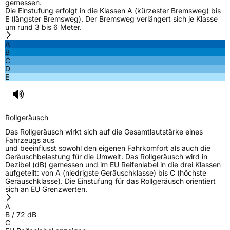
gemessen.
Die Einstufung erfolgt in die Klassen A (kürzester Bremsweg) bis
E (längster Bremsweg). Der Bremsweg verlängert sich je Klasse
um rund 3 bis 6 Meter.
A
B
C
D
E
Rollgeräusch
Das Rollgeräusch wirkt sich auf die Gesamtlautstärke eines
Fahrzeugs aus
und beeinflusst sowohl den eigenen Fahrkomfort als auch die
Geräuschbelastung für die Umwelt. Das Rollgeräusch wird in
Dezibel (dB) gemessen und im EU Reifenlabel in die drei Klassen
aufgeteilt: von A (niedrigste Geräuschklasse) bis C (höchste
Geräuschklasse). Die Einstufung für das Rollgeräusch orientiert
sich an EU Grenzwerten.
A
B
/
72
dB
C