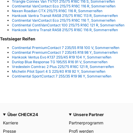
Triangle Connex Van TV701 215/75 R16C 116 S, Sommerreifen
Continental VanContact Eco 215/75 R16C 116 R, Sommerreifen
Nexen Roadian CTX 215/75 R16C 116 R, Sommerreifen
Hankook Vantra Transit RA58 215/75 R16C 113 R, Sommerreifen
Continental VanContact Eco 215/75 R16C 116 T, Sommerreifen
Continental ContiVanContact 100 215/75 R16C 121 R, Sommerreifen
Hankook Vantra Transit RA58 215/75 R16C 116 R, Sommerreifen
Testsieger Reifen
Continental PremiumContact 7 235/55 R18 100 V, Sommerreifen
Continental PremiumContact 7 235/45 R18 98 Y, Sommerreifen
Hankook Ventus Evo K137 255/45 R19 104 Y, Sommerreifen
Dunlop Blue Response TG 195/55 R16 91 V, Sommerreifen
Vredestein Comtrac 2 Plus 225/75 R16C 121 R, Sommerreifen
Michelin Pilot Sport 4 S 225/40 R18 92 Y, Sommerreifen
Continental SportContact 7 255/35 R19 96 Y, Sommerreifen
Über CHECK24
Unsere Partner
Karriere
Partnerprogramm
Presse
Profi werden