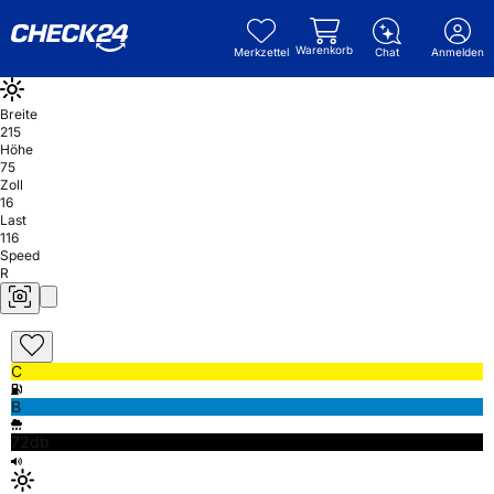
Warenkorb
Merkzettel
Chat
Anmelden
Breite
215
Höhe
75
Zoll
16
Last
116
Speed
R
C
B
72db