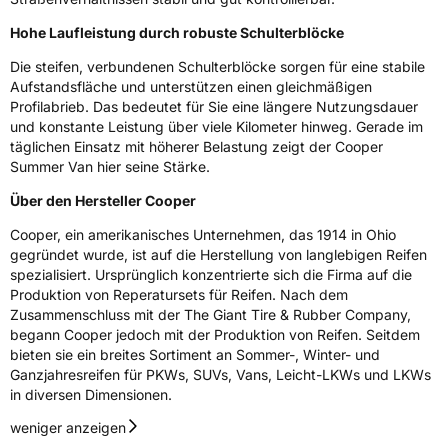
Elektro
Ja
Hohe Laufleistung durch robuste Schulterblöcke
C-Reifen
Ja
Die steifen, verbundenen Schulterblöcke sorgen für eine stabile
Aufstandsfläche und unterstützen einen gleichmäßigen
Profilabrieb. Das bedeutet für Sie eine längere Nutzungsdauer
EU Label
und konstante Leistung über viele Kilometer hinweg. Gerade im
täglichen Einsatz mit höherer Belastung zeigt der Cooper
Effizienz
C
Summer Van hier seine Stärke.
Über den Hersteller Cooper
Nasshaftung
B
Cooper, ein amerikanisches Unternehmen, das 1914 in Ohio
gegründet wurde, ist auf die Herstellung von langlebigen Reifen
Rollgeräusch (Klasse)
B
spezialisiert. Ursprünglich konzentrierte sich die Firma auf die
Produktion von Reperatursets für Reifen. Nach dem
Rollgeräusch (dB)
72
Zusammenschluss mit der The Giant Tire & Rubber Company,
begann Cooper jedoch mit der Produktion von Reifen. Seitdem
Fahrzeugklasse
C2
bieten sie ein breites Sortiment an Sommer-, Winter- und
Ganzjahresreifen für PKWs, SUVs, Vans, Leicht-LKWs und LKWs
3PMSF / Schneeflockensymbol / Alpine-Symbol
Nein
in diversen Dimensionen.
weniger anzeigen
Eisgrip
Nein