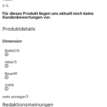
0 %
Für dieses Produkt liegen uns aktuell noch keine
Kundenbewertungen
vor.
Produktdetails
Dimension
Breite
215
Höhe
75
Bauart
R
Zoll
16
Geschwindigkeitsindex
R
mehr anzeigen
Redaktionsmeinungen