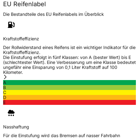
EU Reifenlabel
EPREL ID
2537802
Die Bestandteile des EU Reifenlabels im Überblick
Allgemeine Produktsicherheit (GPSR)
Herstellerkontakt
Cooper Tire & Rubber Company España,
S.L., Mari Paz del Valle Madrid,
Kraftstoffeffizienz
www.coopertire.de
Der Rollwiderstand eines Reifens ist ein wichtiger Indikator für die
Kraftstoffeffizienz.
Die Einstufung erfolgt in fünf Klassen: von A (bester Wert) bis E
(schlechtester Wert). Eine Verbesserung um eine Klasse bedeutet
ungefähr eine Einsparung von 0,1 Liter Kraftstoff auf 100
Kilometer.
A
B
C
D
E
Nasshaftung
Für die Einstufung wird das Bremsen auf nasser Fahrbahn