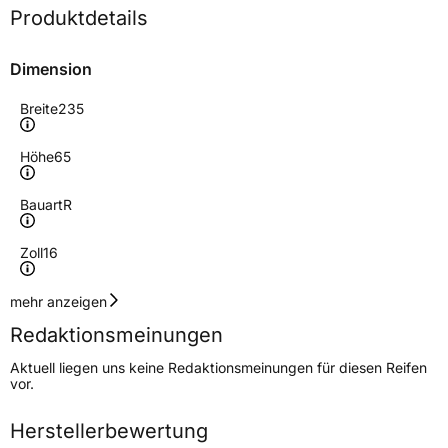
Produktdetails
Dimension
Breite
235
Höhe
65
Bauart
R
Zoll
16
Geschwindigkeitsindex
R
mehr anzeigen
Redaktionsmeinungen
Höchstgeschwindigkeit
170 km/h
Aktuell liegen uns keine Redaktionsmeinungen für diesen Reifen
Lastindex
121/119
vor.
Höchstlast
1450/1360 kg
Herstellerbewertung