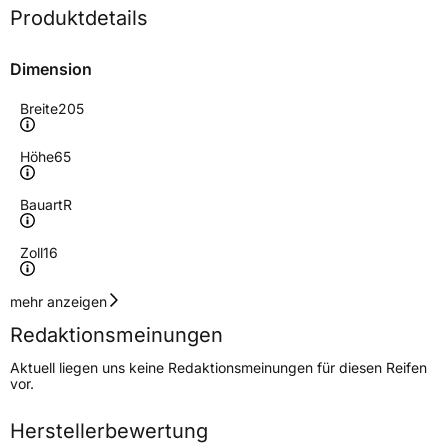
Produktdetails
Dimension
Breite
205
Höhe
65
Bauart
R
Zoll
16
Geschwindigkeitsindex
R
mehr anzeigen
Redaktionsmeinungen
Höchstgeschwindigkeit
170 km/h
Aktuell liegen uns keine Redaktionsmeinungen für diesen Reifen
Lastindex
107/105
vor.
Höchstlast
975/925 kg
Herstellerbewertung