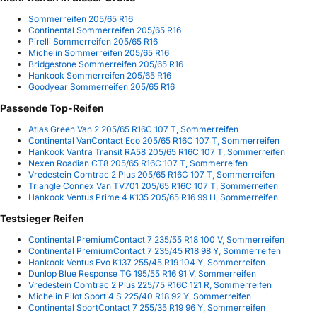
Sommerreifen 205/65 R16
Continental Sommerreifen 205/65 R16
Pirelli Sommerreifen 205/65 R16
Michelin Sommerreifen 205/65 R16
Bridgestone Sommerreifen 205/65 R16
Hankook Sommerreifen 205/65 R16
Goodyear Sommerreifen 205/65 R16
Passende Top-Reifen
Atlas Green Van 2 205/65 R16C 107 T, Sommerreifen
Continental VanContact Eco 205/65 R16C 107 T, Sommerreifen
Hankook Vantra Transit RA58 205/65 R16C 107 T, Sommerreifen
Nexen Roadian CT8 205/65 R16C 107 T, Sommerreifen
Vredestein Comtrac 2 Plus 205/65 R16C 107 T, Sommerreifen
Triangle Connex Van TV701 205/65 R16C 107 T, Sommerreifen
Hankook Ventus Prime 4 K135 205/65 R16 99 H, Sommerreifen
Testsieger Reifen
Continental PremiumContact 7 235/55 R18 100 V, Sommerreifen
Continental PremiumContact 7 235/45 R18 98 Y, Sommerreifen
Hankook Ventus Evo K137 255/45 R19 104 Y, Sommerreifen
Dunlop Blue Response TG 195/55 R16 91 V, Sommerreifen
Vredestein Comtrac 2 Plus 225/75 R16C 121 R, Sommerreifen
Michelin Pilot Sport 4 S 225/40 R18 92 Y, Sommerreifen
Continental SportContact 7 255/35 R19 96 Y, Sommerreifen