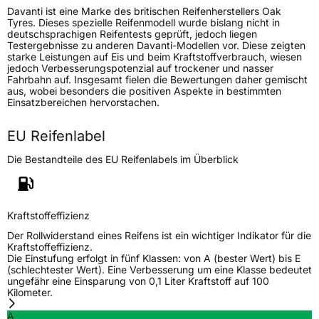
Davanti ist eine Marke des britischen Reifenherstellers Oak
Generelle Merkmale
Tyres. Dieses spezielle Reifenmodell wurde bislang nicht in
deutschsprachigen Reifentests geprüft, jedoch liegen
Fahrzeugtyp
Transporter
Testergebnisse zu anderen Davanti-Modellen vor. Diese zeigten
starke Leistungen auf Eis und beim Kraftstoffverbrauch, wiesen
jedoch Verbesserungspotenzial auf trockener und nasser
Verwendung
Sommerreifen
Fahrbahn auf. Insgesamt fielen die Bewertungen daher gemischt
aus, wobei besonders die positiven Aspekte in bestimmten
Modellname
Vantoura DX450
Einsatzbereichen hervorstachen.
Fahrzeugart
Transporter
EU Reifenlabel
Die Bestandteile des EU Reifenlabels im Überblick
Weitere Eigenschaften
Schlauchtyp
TL
Kraftstoffeffizienz
Zustand
Neureifen
Der Rollwiderstand eines Reifens ist ein wichtiger Indikator für die
Kraftstoffeffizienz.
Die Einstufung erfolgt in fünf Klassen: von A (bester Wert) bis E
EU Label
(schlechtester Wert). Eine Verbesserung um eine Klasse bedeutet
ungefähr eine Einsparung von 0,1 Liter Kraftstoff auf 100
Kilometer.
Effizienz
C
A