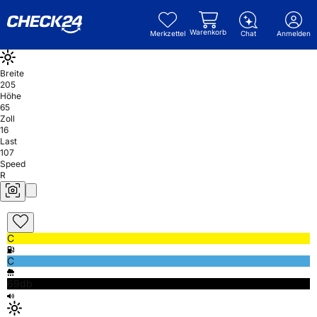
Warenkorb
Merkzettel
Chat
Anmelden
Breite
205
Höhe
65
Zoll
16
Last
107
Speed
R
C
C
69db