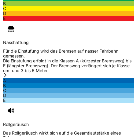
B
Nasshaftung
C
C
D
E
Rollgeräusch (Klasse)
B
Rollgeräusch (dB)
69
Nasshaftung
Fahrzeugklasse
C2
Für die Einstufung wird das Bremsen auf nasser Fahrbahn
gemessen.
3PMSF / Schneeflockensymbol / Alpine-Symbol
Nein
Die Einstufung erfolgt in die Klassen A (kürzester Bremsweg) bis
E (längster Bremsweg). Der Bremsweg verlängert sich je Klasse
um rund 3 bis 6 Meter.
EPREL ID
2014026
A
Allgemeine Produktsicherheit (GPSR)
B
C
D
Herstellerkontakt
Davanti World B.V., Keizersgrach 62-64 1015
E
CS Amsterdam Netherlands, info@davanti-
tyres.com
Rollgeräusch
Das Rollgeräusch wirkt sich auf die Gesamtlautstärke eines