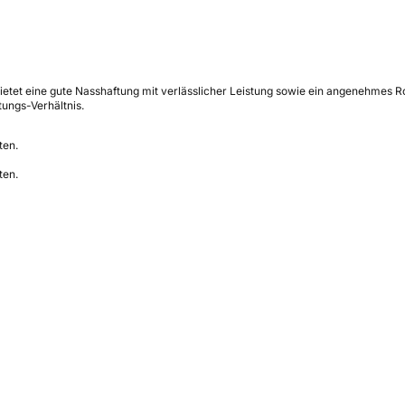
etet eine gute Nasshaftung mit verlässlicher Leistung sowie ein angenehmes R
tungs-Verhältnis.
ten.
ten.