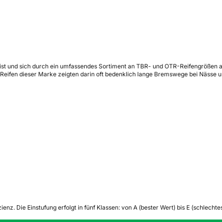
ig ist und sich durch ein umfassendes Sortiment an TBR- und OTR-Reifengrößen 
e Reifen dieser Marke zeigten darin oft bedenklich lange Bremswege bei Nässe 
zienz.
Die Einstufung erfolgt in fünf Klassen: von A (bester Wert) bis E (schlech