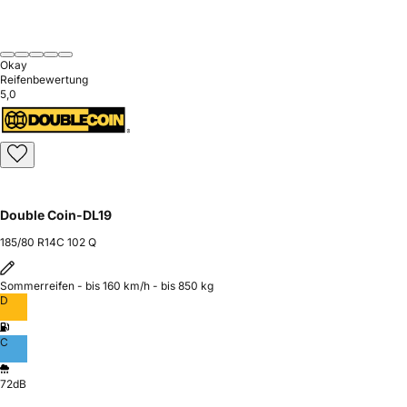
Okay
Reifenbewertung
5,0
Double Coin-DL19
185/80 R14C 102 Q
Sommerreifen - bis 160 km/h - bis 850 kg
D
C
72dB