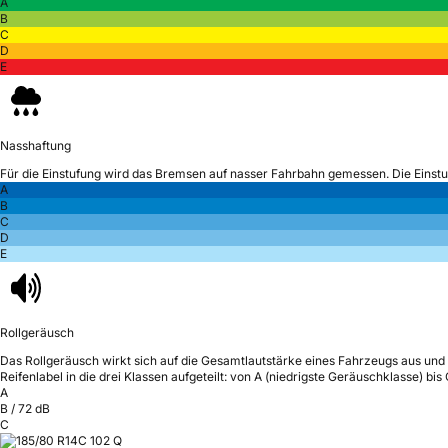
A
B
C
D
E
Nasshaftung
Für die Einstufung wird das Bremsen auf nasser Fahrbahn gemessen.
Die Einst
A
B
C
D
E
Rollgeräusch
Das Rollgeräusch wirkt sich auf die Gesamtlautstärke eines Fahrzeugs aus
und 
Reifenlabel in die drei Klassen aufgeteilt: von A (niedrigste Geräuschklasse) bi
A
B
/
72
dB
C