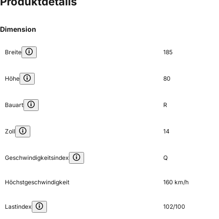
Produktdetails
Dimension
Breite
185
Höhe
80
Bauart
R
Zoll
14
Geschwindigkeitsindex
Q
Höchstgeschwindigkeit
160 km/h
Lastindex
102/100