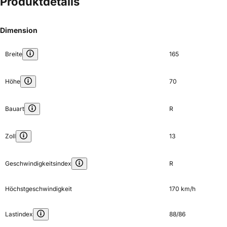
Produktdetails
Dimension
Breite
165
Höhe
70
Bauart
R
Zoll
13
Geschwindigkeitsindex
R
Höchstgeschwindigkeit
170 km/h
Lastindex
88/86