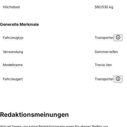
Höchstlast
560/530 kg
Generelle Merkmale
Fahrzeugtyp
Transporter
Verwendung
Sommerreifen
Modellname
Travia Van
Fahrzeugart
Transporter
Redaktionsmeinungen
Aktuell liegen uns keine Redaktionsmeinungen für diesen Reifen vor.