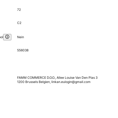
72
C2
ol
Nein
556038
FAMM COMMERCE D.O.O., Allee Louise Van Den Plas 3
1200 Brussels Belgien, linkan.eulogin@gmail.com