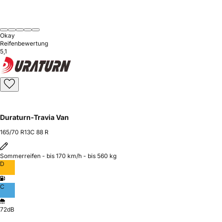
Okay
Reifenbewertung
5,1
Duraturn-Travia Van
165/70 R13C 88 R
Sommerreifen - bis 170 km/h - bis 560 kg
D
C
72dB