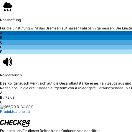
Nasshaftung
Für die Einstufung wird das Bremsen auf nasser Fahrbahn gemessen.
Die Einst
A
B
C
D
E
Rollgeräusch
Das Rollgeräusch wirkt sich auf die Gesamtlautstärke eines Fahrzeugs aus
und 
Reifenlabel in die drei Klassen aufgeteilt: von A (niedrigste Geräuschklasse) bi
A
B
/
72
dB
C
Produktdatenblatt
Es liegen uns für diesen Reifen keine Optionen von geprüften