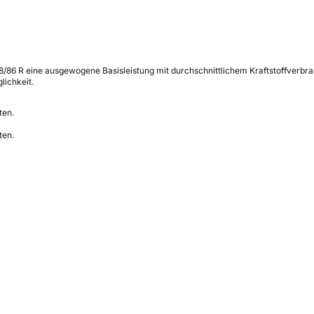
8/86 R eine ausgewogene Basisleistung mit durchschnittlichem Kraftstoffverbr
lichkeit.
ten.
ten.