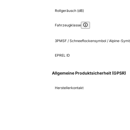
Rollgeräusch (dB)
Fahrzeugklasse
3PMSF / Schneeflockensymbol / Alpine-Symb
EPREL ID
Allgemeine Produktsicherheit (GPSR)
Herstellerkontakt