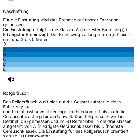
C-Reifen
Ja
Nasshaftung
Für die Einstufung wird das Bremsen auf nasser Fahrbahn
EU Label
gemessen.
Die Einstufung erfolgt in die Klassen A (kürzester Bremsweg) bis
E (längster Bremsweg). Der Bremsweg verlängert sich je Klasse
Effizienz
D
um rund 3 bis 6 Meter.
A
Nasshaftung
B
B
C
D
Rollgeräusch (Klasse)
B
E
Rollgeräusch (dB)
72
Fahrzeugklasse
C2
Rollgeräusch
Das Rollgeräusch wirkt sich auf die Gesamtlautstärke eines
3PMSF / Schneeflockensymbol / Alpine-Symbol
Nein
Fahrzeugs aus
und beeinflusst sowohl den eigenen Fahrkomfort als auch die
Geräuschbelastung für die Umwelt. Das Rollgeräusch wird in
EPREL ID
623846
Dezibel (dB) gemessen und im EU Reifenlabel in die drei Klassen
aufgeteilt: von A (niedrigste Geräuschklasse) bis C (höchste
Geräuschklasse). Die Einstufung für das Rollgeräusch orientiert
Allgemeine Produktsicherheit (GPSR)
sich an EU Grenzwerten.