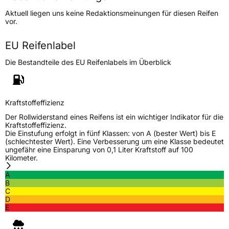
Höchstgeschwindigkeit
170 km/h
Aktuell liegen uns keine Redaktionsmeinungen für diesen Reifen
Lastindex
112/110
vor.
Höchstlast
1120/1060 kg
EU Reifenlabel
Die Bestandteile des EU Reifenlabels im Überblick
Generelle Merkmale
Fahrzeugtyp
Transporter
Kraftstoffeffizienz
Verwendung
Sommerreifen
Der Rollwiderstand eines Reifens ist ein wichtiger Indikator für die
Modellname
FM 916
Kraftstoffeffizienz.
Die Einstufung erfolgt in fünf Klassen: von A (bester Wert) bis E
Fahrzeugart
Transporter
(schlechtester Wert). Eine Verbesserung um eine Klasse bedeutet
ungefähr eine Einsparung von 0,1 Liter Kraftstoff auf 100
Kilometer.
Weitere Eigenschaften
A
B
Schlauchtyp
TL
C
D
E
Zustand
Neureifen