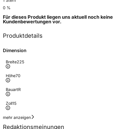
1 Stern
0 %
Für dieses Produkt liegen uns aktuell noch keine
Kundenbewertungen
vor.
Produktdetails
Dimension
Breite
225
Höhe
70
Bauart
R
Zoll
15
Geschwindigkeitsindex
R
mehr anzeigen
Redaktionsmeinungen