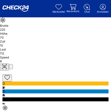
Warenkorb
Merkzettel
Chat
Anmelden
Breite
225
Höhe
70
Zoll
15
Last
112
Speed
R
D
B
72db