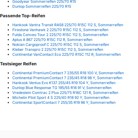
Goodyear Sommerreifen 225/70 R15
Dunlop Sommerreifen 225/70 R15
Passende Top-Reifen
Hankook Vantra Transit RA58 225/70 R15C 112 S, Sommerreifen
Firestone Vanhawk 2 225/70 R15C 112 S, Sommerreifen
Fulda Conveo Tour 2 225/70 R15C 112 S, Sommerreifen
Aplus A 867 225/70 R15C 112 R, Sommerreifen
Nokian Cargoproof C 225/70 R15C 112 S, Sommerreifen
Kleber Transpro 2 225/70 R15C 112 S, Sommerreifen
Continental VanContact Eco 225/70 R15C 112 R, Sommerreifen
Testsieger Reifen
Continental PremiumContact 7 235/55 R18 100 V, Sommerreifen
Continental PremiumContact 7 235/45 R18 98 Y, Sommerreifen
Hankook Ventus Evo K137 255/45 R19 104 Y, Sommerreifen
Dunlop Blue Response TG 195/55 R16 91 V, Sommerreifen
Vredestein Comtrac 2 Plus 225/75 R16C 121 R, Sommerreifen
Michelin Pilot Sport 4 S 225/40 R18 92 Y, Sommerreifen
Continental SportContact 7 255/35 R19 96 Y, Sommerreifen