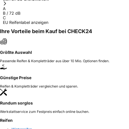
Allgemeine Produktsicherheit (GPSR)
A
B
/
72
dB
Herstellerkontakt
Globaljoy Service GmbH, Am Blumenfeld 10
C
40667 Meerbusch Germany,
EU Reifenlabel anzeigen
hgs.spain@testgs.com
Ihre Vorteile beim Kauf bei CHECK24
Größte Auswahl
Passende Reifen & Kompletträder aus über 10 Mio. Optionen finden.
Günstige Preise
Reifen & Kompletträder vergleichen und sparen.
Rundum sorglos
Werkstattservice zum Festpreis einfach online buchen.
Reifen