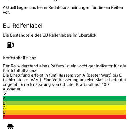
Lastindex
104/102
Aktuell liegen uns keine Redaktionsmeinungen für diesen Reifen
vor.
Höchstlast
900/850 kg
Gewicht (in kg)
10,504 kg
EU Reifenlabel
Die Bestandteile des EU Reifenlabels im Überblick
Generelle Merkmale
Fahrzeugtyp
Transporter
Kraftstoffeffizienz
Verwendung
Sommerreifen
Der Rollwiderstand eines Reifens ist ein wichtiger Indikator für die
Modellname
SafeGuard
Kraftstoffeffizienz.
Die Einstufung erfolgt in fünf Klassen: von A (bester Wert) bis E
Fahrzeugart
Transporter
(schlechtester Wert). Eine Verbesserung um eine Klasse bedeutet
ungefähr eine Einsparung von 0,1 Liter Kraftstoff auf 100
Kilometer.
Weitere Eigenschaften
A
B
Schlauchtyp
TL
C
D
E
Zustand
Neureifen