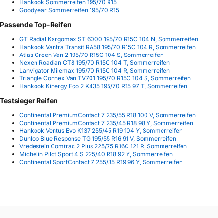
Hankook Sommerreifen 195/70 R15
Goodyear Sommerreifen 195/70 R15
Passende Top-Reifen
GT Radial Kargomax ST 6000 195/70 R15C 104 N, Sommerreifen
Hankook Vantra Transit RA58 195/70 R15C 104 R, Sommerreifen
Atlas Green Van 2 195/70 R15C 104 S, Sommerreifen
Nexen Roadian CT8 195/70 R15C 104 T, Sommerreifen
Lanvigator Milemax 195/70 R15C 104 R, Sommerreifen
Triangle Connex Van TV701 195/70 R15C 104 S, Sommerreifen
Hankook Kinergy Eco 2 K435 195/70 R15 97 T, Sommerreifen
Testsieger Reifen
Continental PremiumContact 7 235/55 R18 100 V, Sommerreifen
Continental PremiumContact 7 235/45 R18 98 Y, Sommerreifen
Hankook Ventus Evo K137 255/45 R19 104 Y, Sommerreifen
Dunlop Blue Response TG 195/55 R16 91 V, Sommerreifen
Vredestein Comtrac 2 Plus 225/75 R16C 121 R, Sommerreifen
Michelin Pilot Sport 4 S 225/40 R18 92 Y, Sommerreifen
Continental SportContact 7 255/35 R19 96 Y, Sommerreifen