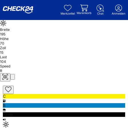
Warenkorb
Merkzettel
Chat
Anmelden
Breite
195
Höhe
70
Zoll
15
Last
104
Speed
R
C
B
72db