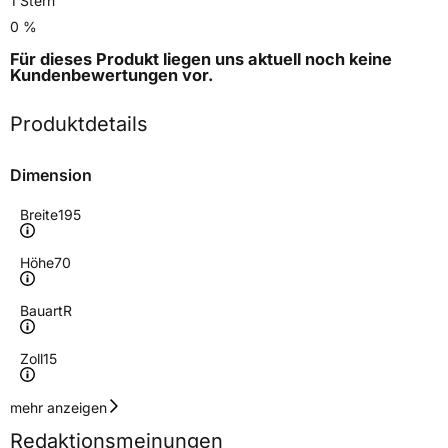
1 Stern
0 %
Für dieses Produkt liegen uns aktuell noch keine
Kundenbewertungen
vor.
Produktdetails
Dimension
Breite
195
Höhe
70
Bauart
R
Zoll
15
Geschwindigkeitsindex
R
mehr anzeigen
Redaktionsmeinungen