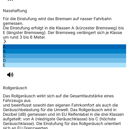
M+S
Ja
Nasshaftung
C-Reifen
Ja
Für die Einstufung wird das Bremsen auf nasser Fahrbahn
gemessen.
Die Einstufung erfolgt in die Klassen A (kürzester Bremsweg) bis
EU Label
E (längster Bremsweg). Der Bremsweg verlängert sich je Klasse
um rund 3 bis 6 Meter.
Effizienz
C
A
B
C
Nasshaftung
B
D
E
Rollgeräusch (Klasse)
B
Rollgeräusch (dB)
72
Rollgeräusch
Fahrzeugklasse
C2
Das Rollgeräusch wirkt sich auf die Gesamtlautstärke eines
Fahrzeugs aus
und beeinflusst sowohl den eigenen Fahrkomfort als auch die
3PMSF / Schneeflockensymbol / Alpine-Symbol
Nein
Geräuschbelastung für die Umwelt. Das Rollgeräusch wird in
Dezibel (dB) gemessen und im EU Reifenlabel in die drei Klassen
aufgeteilt: von A (niedrigste Geräuschklasse) bis C (höchste
EPREL ID
2166275
Geräuschklasse). Die Einstufung für das Rollgeräusch orientiert
sich an EU Grenzwerten.