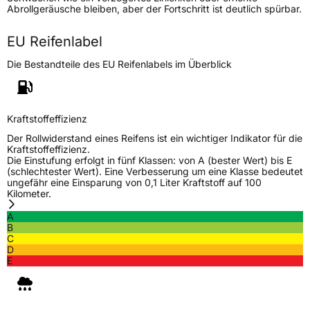
Abrollgeräusche bleiben, aber der Fortschritt ist deutlich spürbar.
Modellname
Vantra Transit RA58
Fahrzeugart
Transporter
EU Reifenlabel
Die Bestandteile des EU Reifenlabels im Überblick
Weitere Eigenschaften
Schlauchtyp
TL
Kraftstoffeffizienz
Zustand
Neureifen
Der Rollwiderstand eines Reifens ist ein wichtiger Indikator für die
Kraftstoffeffizienz.
Die Einstufung erfolgt in fünf Klassen: von A (bester Wert) bis E
C-Reifen
Ja
(schlechtester Wert). Eine Verbesserung um eine Klasse bedeutet
ungefähr eine Einsparung von 0,1 Liter Kraftstoff auf 100
Kilometer.
EU Label
A
B
C
Effizienz
C
D
E
Nasshaftung
B
Rollgeräusch (Klasse)
B