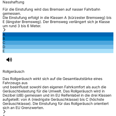
Nasshaftung
Für die Einstufung wird das Bremsen auf nasser Fahrbahn
Rollgeräusch (dB)
72
gemessen.
Die Einstufung erfolgt in die Klassen A (kürzester Bremsweg) bis
Fahrzeugklasse
C2
E (längster Bremsweg). Der Bremsweg verlängert sich je Klasse
um rund 3 bis 6 Meter.
3PMSF / Schneeflockensymbol / Alpine-Symbol
Nein
A
B
C
Eisgrip
Nein
D
E
EPREL ID
2569124
Allgemeine Produktsicherheit (GPSR)
Rollgeräusch
Herstellerkontakt
Hankook Tire Europe GmbH, Siemensstr. 14
D-63263 Neu-Isenburg Deutschland,
Das Rollgeräusch wirkt sich auf die Gesamtlautstärke eines
technik@hankookreifen.de
Fahrzeugs aus
und beeinflusst sowohl den eigenen Fahrkomfort als auch die
Geräuschbelastung für die Umwelt. Das Rollgeräusch wird in
Dezibel (dB) gemessen und im EU Reifenlabel in die drei Klassen
aufgeteilt: von A (niedrigste Geräuschklasse) bis C (höchste
Geräuschklasse). Die Einstufung für das Rollgeräusch orientiert
sich an EU Grenzwerten.