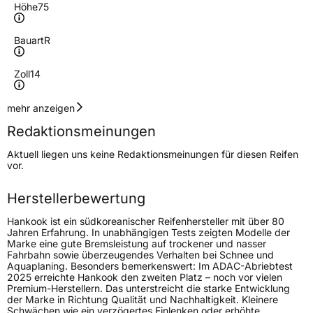
Höhe
75
Bauart
R
Zoll
14
Geschwindigkeitsindex
Q
mehr anzeigen
Redaktionsmeinungen
Höchstgeschwindigkeit
160 km/h
Aktuell liegen uns keine Redaktionsmeinungen für diesen Reifen
Lastindex
106/104
vor.
Höchstlast
950/900 kg
Herstellerbewertung
Gewicht (in kg)
11,394 kg
Hankook ist ein südkoreanischer Reifenhersteller mit über 80
Jahren Erfahrung. In unabhängigen Tests zeigten Modelle der
Marke eine gute Bremsleistung auf trockener und nasser
Generelle Merkmale
Fahrbahn sowie überzeugendes Verhalten bei Schnee und
Aquaplaning. Besonders bemerkenswert: Im ADAC-Abriebtest
Fahrzeugtyp
Transporter
2025 erreichte Hankook den zweiten Platz – noch vor vielen
Premium-Herstellern. Das unterstreicht die starke Entwicklung
der Marke in Richtung Qualität und Nachhaltigkeit. Kleinere
Verwendung
Sommerreifen
Schwächen wie ein verzögertes Einlenken oder erhöhte