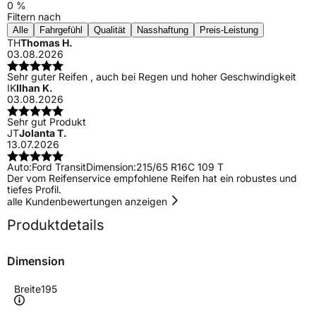
0 %
Filtern nach
Alle
Fahrgefühl
Qualität
Nasshaftung
Preis-Leistung
TH
Thomas H.
03.08.2026
Sehr guter Reifen , auch bei Regen und hoher Geschwindigkeit
IK
Ilhan K.
03.08.2026
Sehr gut Produkt
JT
Jolanta T.
13.07.2026
Auto:
Ford Transit
Dimension:
215/65 R16C 109 T
Der vom Reifenservice empfohlene Reifen hat ein robustes und
tiefes Profil.
alle Kundenbewertungen anzeigen
Produktdetails
Dimension
Breite
195