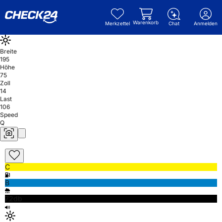
Warenkorb
Merkzettel
Chat
Anmelden
Breite
195
Höhe
75
Zoll
14
Last
106
Speed
Q
C
B
72db