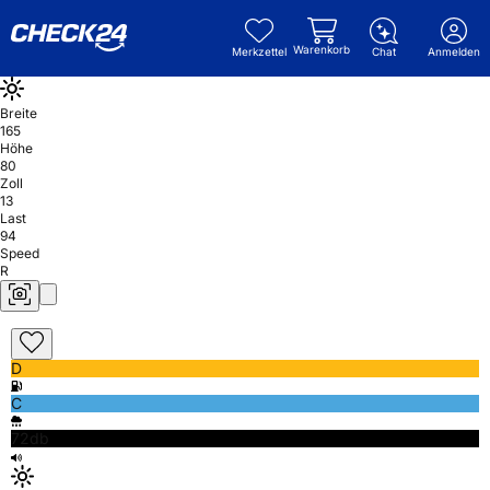
Warenkorb
Merkzettel
Chat
Anmelden
Breite
165
Höhe
80
Zoll
13
Last
94
Speed
R
D
C
72db