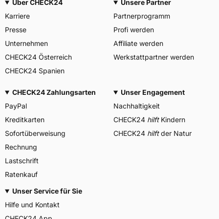
Über CHECK24
Unsere Partner
Karriere
Partnerprogramm
Presse
Profi werden
Unternehmen
Affiliate werden
CHECK24 Österreich
Werkstattpartner werden
CHECK24 Spanien
CHECK24 Zahlungsarten
Unser Engagement
PayPal
Nachhaltigkeit
Kreditkarten
CHECK24
hilft
Kindern
Sofortüberweisung
CHECK24
hilft
der Natur
Rechnung
Lastschrift
Ratenkauf
Unser Service für Sie
Hilfe und Kontakt
CHECK24 App