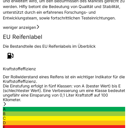
und erweitert wird, um den Bedürfnissen des Marktes gerecht zu
werden. Hifly betont die Bedeutung von Qualität und Stabilität,
Fahrzeugklasse
C2
unterstützt durch ein erfahrenes Forschungs- und
Entwicklungsteam, sowie fortschrittlichen Testeinrichtungen.
3PMSF / Schneeflockensymbol / Alpine-Symbol
Nein
weniger anzeigen
Eisgrip
Nein
EU Reifenlabel
EPREL ID
495934
Die Bestandteile des EU Reifenlabels im Überblick
Allgemeine Produktsicherheit (GPSR)
Herstellerkontakt
Shandong Changfeng Tire Co. LTD, YongAn
Kraftstoffeffizienz
Street Guangrao County Dongying City
Shandong Province China,
Der Rollwiderstand eines Reifens ist ein wichtiger Indikator für die
liu.yang@hengfengtires.com
Kraftstoffeffizienz.
Die Einstufung erfolgt in fünf Klassen: von A (bester Wert) bis E
Verantwortliche
SHG Consulting, YongAn Street Guangrao
(schlechtester Wert). Eine Verbesserung um eine Klasse bedeutet
in der EU
County Dongying City Shandong Province
ungefähr eine Einsparung von 0,1 Liter Kraftstoff auf 100
China, liu.yang@hengfengtires.com
Kilometer.
A
B
C
D
E