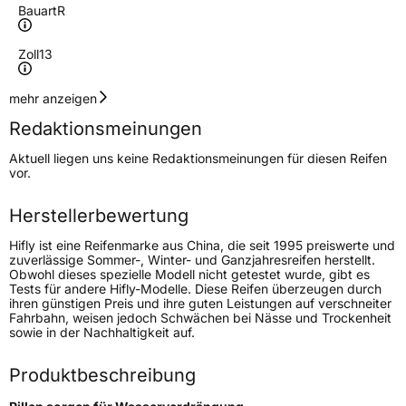
Bauart
R
Zoll
13
Geschwindigkeitsindex
R
mehr anzeigen
Redaktionsmeinungen
Höchstgeschwindigkeit
170 km/h
Aktuell liegen uns keine Redaktionsmeinungen für diesen Reifen
Lastindex
94/92
vor.
Höchstlast
670/630 kg
Herstellerbewertung
Gewicht (in kg)
8,38 kg
Hifly ist eine Reifenmarke aus China, die seit 1995 preiswerte und
zuverlässige Sommer-, Winter- und Ganzjahresreifen herstellt.
Obwohl dieses spezielle Modell nicht getestet wurde, gibt es
Generelle Merkmale
Tests für andere Hifly-Modelle. Diese Reifen überzeugen durch
ihren günstigen Preis und ihre guten Leistungen auf verschneiter
Fahrzeugtyp
Transporter
Fahrbahn, weisen jedoch Schwächen bei Nässe und Trockenheit
sowie in der Nachhaltigkeit auf.
Verwendung
Sommerreifen
Produktbeschreibung
Modellname
Super 2000