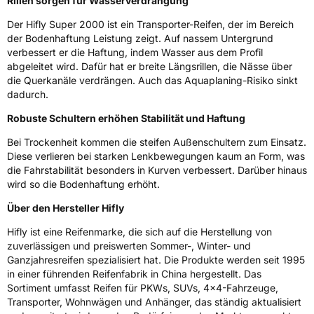
Rillen sorgen für Wasserverdrängung
Fahrzeugart
Transporter
Der Hifly Super 2000 ist ein Transporter-Reifen, der im Bereich
der Bodenhaftung Leistung zeigt. Auf nassem Untergrund
Weitere Eigenschaften
verbessert er die Haftung, indem Wasser aus dem Profil
abgeleitet wird. Dafür hat er breite Längsrillen, die Nässe über
Schlauchtyp
TL
die Querkanäle verdrängen. Auch das Aquaplaning-Risiko sinkt
dadurch.
Zustand
Neureifen
Robuste Schultern erhöhen Stabilität und Haftung
C-Reifen
Ja
Bei Trockenheit kommen die steifen Außenschultern zum Einsatz.
Diese verlieren bei starken Lenkbewegungen kaum an Form, was
die Fahrstabilität besonders in Kurven verbessert. Darüber hinaus
EU Label
wird so die Bodenhaftung erhöht.
Über den Hersteller Hifly
Effizienz
D
Hifly ist eine Reifenmarke, die sich auf die Herstellung von
Nasshaftung
C
zuverlässigen und preiswerten Sommer-, Winter- und
Ganzjahresreifen spezialisiert hat. Die Produkte werden seit 1995
in einer führenden Reifenfabrik in China hergestellt. Das
Rollgeräusch (Klasse)
B
Sortiment umfasst Reifen für PKWs, SUVs, 4x4-Fahrzeuge,
Transporter, Wohnwägen und Anhänger, das ständig aktualisiert
Rollgeräusch (dB)
72