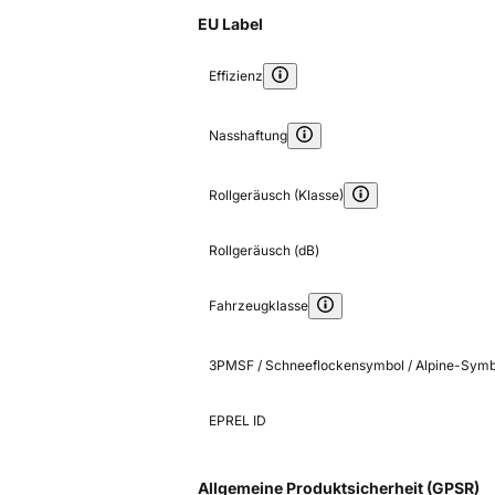
EU Label
Effizienz
Nasshaftung
Rollgeräusch (Klasse)
Rollgeräusch (dB)
Fahrzeugklasse
3PMSF / Schneeflockensymbol / Alpine-Symb
EPREL ID
Allgemeine Produktsicherheit (GPSR)