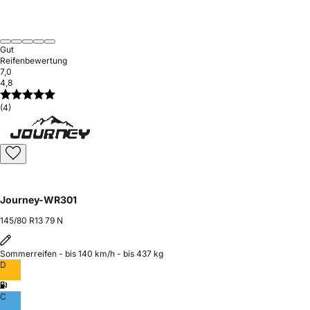
Gut
Reifenbewertung
7,0
4,8
(4)
Journey-WR301
145/80 R13 79 N
Sommerreifen - bis 140 km/h - bis 437 kg
D
C