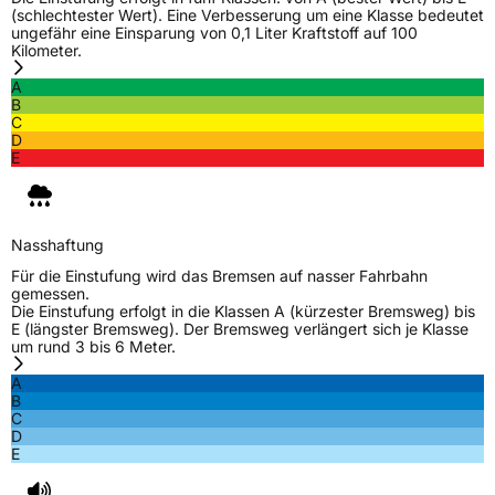
(schlechtester Wert). Eine Verbesserung um eine Klasse bedeutet
ungefähr eine Einsparung von 0,1 Liter Kraftstoff auf 100
C-Reifen
Ja
Kilometer.
A
EU Label
B
C
D
Effizienz
D
E
Nasshaftung
C
Nasshaftung
Rollgeräusch (Klasse)
B
Für die Einstufung wird das Bremsen auf nasser Fahrbahn
gemessen.
Rollgeräusch (dB)
70
Die Einstufung erfolgt in die Klassen A (kürzester Bremsweg) bis
E (längster Bremsweg). Der Bremsweg verlängert sich je Klasse
Fahrzeugklasse
C2
um rund 3 bis 6 Meter.
A
3PMSF / Schneeflockensymbol / Alpine-Symbol
Nein
B
C
D
EPREL ID
465623
E
Allgemeine Produktsicherheit (GPSR)