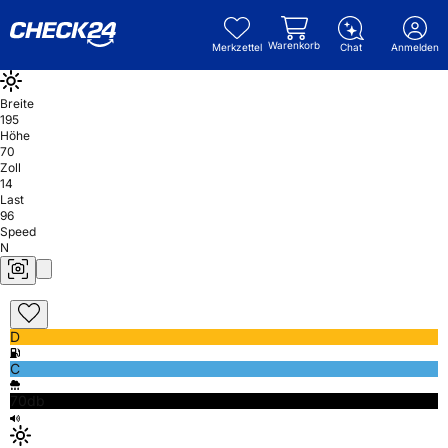
Warenkorb
Merkzettel
Chat
Anmelden
Breite
195
Höhe
70
Zoll
14
Last
96
Speed
N
D
C
70db