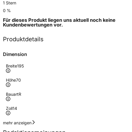
1 Stern
0 %
Für dieses Produkt liegen uns aktuell noch keine
Kundenbewertungen
vor.
Produktdetails
Dimension
Breite
195
Höhe
70
Bauart
R
Zoll
14
Geschwindigkeitsindex
N
mehr anzeigen