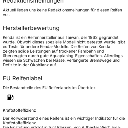
Redaktionsmeinungen
Höchstgeschwindigkeit
140 km/h
Aktuell liegen uns keine Redaktionsmeinungen für diesen Reifen
Lastindex
96
vor.
Höchstlast
710 kg
Herstellerbewertung
Kenda ist ein Reifenhersteller aus Taiwan, der 1962 gegründet
Generelle Merkmale
wurde. Obwohl dieses spezielle Modell nicht getestet wurde, gibt
es Tests für andere Kenda-Modelle. Die Reifen von Kenda
Fahrzeugtyp
Transporter
zeigten solide Leistungen auf trockener Fahrbahn und
überzeugten durch gute Aquaplaning-Eigenschaften. Allerdings
wiesen sie Schwächen bei Nässe, verlängerte Bremswege und
Verwendung
Sommerreifen
Defizite in der Ökobilanz auf.
Modellname
KR 16 Kargo
EU Reifenlabel
Fahrzeugart
Transporter
Die Bestandteile des EU Reifenlabels im Überblick
Weitere Eigenschaften
Schlauchtyp
TL
Kraftstoffeffizienz
Der Rollwiderstand eines Reifens ist ein wichtiger Indikator für die
Kraftstoffeffizienz.
Zustand
Neureifen
Die Einstufung erfolgt in fünf Klassen: von A (bester Wert) bis E