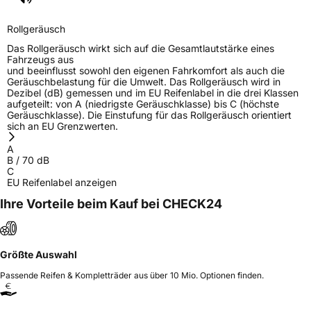
Herstellerkontakt
Kenda Rubber Ind Co Europe GmbH,
Rollgeräusch
Greimelstr 28 83236 Übersee Deutschland,
f.vandersteege@kendaeurope.com
Das Rollgeräusch wirkt sich auf die Gesamtlautstärke eines
Fahrzeugs aus
und beeinflusst sowohl den eigenen Fahrkomfort als auch die
Geräuschbelastung für die Umwelt. Das Rollgeräusch wird in
Dezibel (dB) gemessen und im EU Reifenlabel in die drei Klassen
aufgeteilt: von A (niedrigste Geräuschklasse) bis C (höchste
Geräuschklasse). Die Einstufung für das Rollgeräusch orientiert
sich an EU Grenzwerten.
A
B
/
70
dB
C
EU Reifenlabel anzeigen
Ihre Vorteile beim Kauf bei CHECK24
Größte Auswahl
Passende Reifen & Kompletträder aus über 10 Mio. Optionen finden.