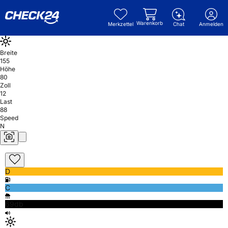
Warenkorb
Merkzettel
Chat
Anmelden
Breite
155
Höhe
80
Zoll
12
Last
88
Speed
N
D
C
69db