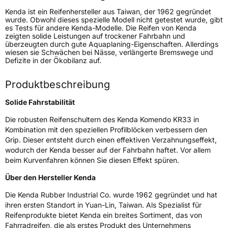
Kenda ist ein Reifenhersteller aus Taiwan, der 1962 gegründet
Generelle Merkmale
wurde. Obwohl dieses spezielle Modell nicht getestet wurde, gibt
es Tests für andere Kenda-Modelle. Die Reifen von Kenda
Fahrzeugtyp
Transporter
zeigten solide Leistungen auf trockener Fahrbahn und
überzeugten durch gute Aquaplaning-Eigenschaften. Allerdings
wiesen sie Schwächen bei Nässe, verlängerte Bremswege und
Verwendung
Sommerreifen
Defizite in der Ökobilanz auf.
Modellname
Komendo KR 33
Produktbeschreibung
Fahrzeugart
Transporter
Solide Fahrstabilität
Weitere Eigenschaften
Die robusten Reifenschultern des Kenda Komendo KR33 in
Kombination mit den speziellen Profilblöcken verbessern den
Schlauchtyp
TL
Grip. Dieser entsteht durch einen effektiven Verzahnungseffekt,
wodurch der Kenda besser auf der Fahrbahn haftet. Vor allem
beim Kurvenfahren können Sie diesen Effekt spüren.
Zustand
Neureifen
Über den Hersteller Kenda
C-Reifen
Ja
Die Kenda Rubber Industrial Co. wurde 1962 gegründet und hat
ihren ersten Standort in Yuan-Lin, Taiwan. Als Spezialist für
Reifenprodukte bietet Kenda ein breites Sortiment, das von
EU Label
Fahrradreifen, die als erstes Produkt des Unternehmens