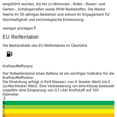
eingeführt wurden, bis hin zu Motorrad-, Roller-, Rasen- und
Effizienz
D
Garten-, Anhängerreifen sowie PKW-Radialreifen. Die Marke
feierte ihr 50-jähriges Bestehen und betont ihr Engagement für
Nasshaftung
C
Nachhaltigkeit und technologische Entwicklung.
weniger anzeigen
Rollgeräusch (Klasse)
A
EU Reifenlabel
Rollgeräusch (dB)
69
Die Bestandteile des EU Reifenlabels im Überblick
Fahrzeugklasse
C2
3PMSF / Schneeflockensymbol / Alpine-Symbol
Nein
Kraftstoffeffizienz
Der Rollwiderstand eines Reifens ist ein wichtiger Indikator für die
EPREL ID
465740
Kraftstoffeffizienz.
Die Einstufung erfolgt in fünf Klassen: von A (bester Wert) bis E
(schlechtester Wert). Eine Verbesserung um eine Klasse bedeutet
Allgemeine Produktsicherheit (GPSR)
ungefähr eine Einsparung von 0,1 Liter Kraftstoff auf 100
Kilometer.
Herstellerkontakt
Kenda Rubber Ind Co Europe GmbH,
Greimelstr 28 83236 Übersee Deutschland,
A
f.vandersteege@kendaeurope.com
B
C
D