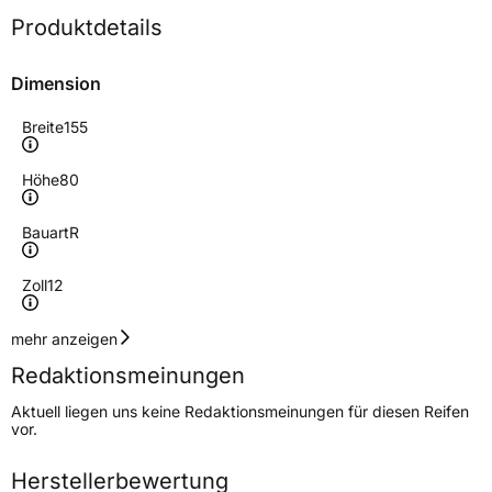
Produktdetails
Dimension
Breite
155
Höhe
80
Bauart
R
Zoll
12
Geschwindigkeitsindex
N
mehr anzeigen
Redaktionsmeinungen
Höchstgeschwindigkeit
140 km/h
Aktuell liegen uns keine Redaktionsmeinungen für diesen Reifen
Lastindex
88/86
vor.
Höchstlast
560/530 kg
Herstellerbewertung