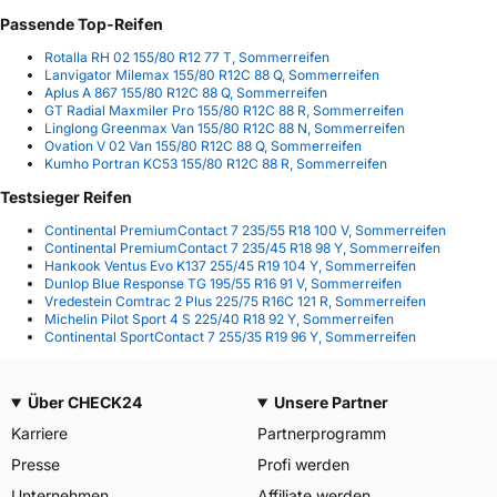
Passende Top-Reifen
Rotalla RH 02 155/80 R12 77 T, Sommerreifen
Lanvigator Milemax 155/80 R12C 88 Q, Sommerreifen
Aplus A 867 155/80 R12C 88 Q, Sommerreifen
GT Radial Maxmiler Pro 155/80 R12C 88 R, Sommerreifen
Linglong Greenmax Van 155/80 R12C 88 N, Sommerreifen
Ovation V 02 Van 155/80 R12C 88 Q, Sommerreifen
Kumho Portran KC53 155/80 R12C 88 R, Sommerreifen
Testsieger Reifen
Continental PremiumContact 7 235/55 R18 100 V, Sommerreifen
Continental PremiumContact 7 235/45 R18 98 Y, Sommerreifen
Hankook Ventus Evo K137 255/45 R19 104 Y, Sommerreifen
Dunlop Blue Response TG 195/55 R16 91 V, Sommerreifen
Vredestein Comtrac 2 Plus 225/75 R16C 121 R, Sommerreifen
Michelin Pilot Sport 4 S 225/40 R18 92 Y, Sommerreifen
Continental SportContact 7 255/35 R19 96 Y, Sommerreifen
Über CHECK24
Unsere Partner
Karriere
Partnerprogramm
Presse
Profi werden
Unternehmen
Affiliate werden