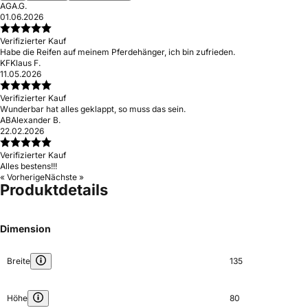
AG
A.G.
01.06.2026
Verifizierter Kauf
Habe die Reifen auf meinem Pferdehänger, ich bin zufrieden.
KF
Klaus F.
11.05.2026
Verifizierter Kauf
Wunderbar hat alles geklappt, so muss das sein.
AB
Alexander B.
22.02.2026
Verifizierter Kauf
Alles bestens!!!
« Vorherige
Nächste »
Produktdetails
Dimension
Breite
135
Höhe
80