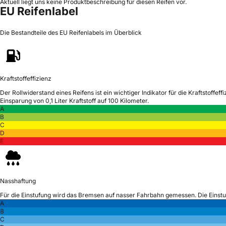
Aktuell liegt uns keine Produktbeschreibung für diesen Reifen vor.
EU Reifenlabel
Die Bestandteile des EU Reifenlabels im Überblick
Kraftstoffeffizienz
Der Rollwiderstand eines Reifens ist ein wichtiger Indikator für die Kraftstoffeffi
Einsparung von 0,1 Liter Kraftstoff auf 100 Kilometer.
A
B
C
D
E
Nasshaftung
Für die Einstufung wird das Bremsen auf nasser Fahrbahn gemessen.
Die Einst
A
B
C