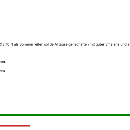
 R13 70 N als Sommerreifen solide Alltagseigenschaften mit guter Effizienz un
ten.
ten.