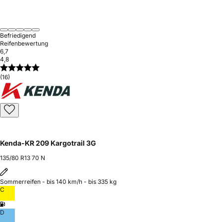
Befriedigend
Reifenbewertung
6,7
4,8
(16)
Kenda-KR 209 Kargotrail 3G
135/80 R13 70 N
Sommerreifen - bis 140 km/h - bis 335 kg
C
D