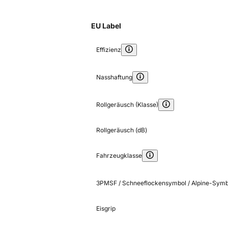
EU Label
Effizienz
Nasshaftung
Rollgeräusch (Klasse)
Rollgeräusch (dB)
Fahrzeugklasse
3PMSF / Schneeflockensymbol / Alpine-Symb
Eisgrip