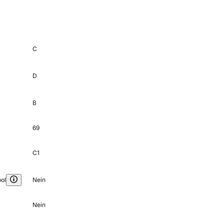
C
D
B
69
C1
ol
Nein
Nein