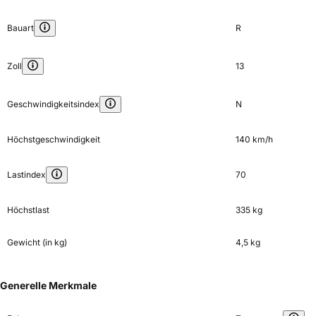
Bauart
R
Zoll
13
Geschwindigkeitsindex
N
Höchstgeschwindigkeit
140 km/h
Lastindex
70
Höchstlast
335 kg
Gewicht (in kg)
4,5 kg
Generelle Merkmale