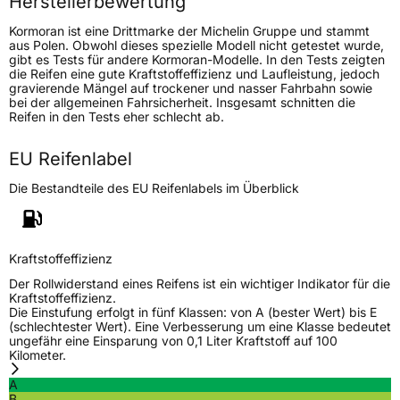
Herstellerbewertung
Kormoran ist eine Drittmarke der Michelin Gruppe und stammt
Generelle Merkmale
aus Polen. Obwohl dieses spezielle Modell nicht getestet wurde,
gibt es Tests für andere Kormoran-Modelle. In den Tests zeigten
Fahrzeugtyp
Transporter
die Reifen eine gute Kraftstoffeffizienz und Laufleistung, jedoch
gravierende Mängel auf trockener und nasser Fahrbahn sowie
bei der allgemeinen Fahrsicherheit. Insgesamt schnitten die
Verwendung
Sommerreifen
Reifen in den Tests eher schlecht ab.
Modellname
CargoSpeed Evo
EU Reifenlabel
Fahrzeugart
Transporter
Die Bestandteile des EU Reifenlabels im Überblick
Weitere Eigenschaften
Schlauchtyp
TL
Kraftstoffeffizienz
Der Rollwiderstand eines Reifens ist ein wichtiger Indikator für die
Kraftstoffeffizienz.
Zustand
Neureifen
Die Einstufung erfolgt in fünf Klassen: von A (bester Wert) bis E
(schlechtester Wert). Eine Verbesserung um eine Klasse bedeutet
ungefähr eine Einsparung von 0,1 Liter Kraftstoff auf 100
C-Reifen
Ja
Kilometer.
A
EU Label
B