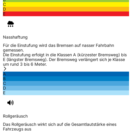
C
D
Effizienz
C
E
Nasshaftung
C
Nasshaftung
Rollgeräusch (Klasse)
B
Für die Einstufung wird das Bremsen auf nasser Fahrbahn
gemessen.
Rollgeräusch (dB)
73
Die Einstufung erfolgt in die Klassen A (kürzester Bremsweg) bis
E (längster Bremsweg). Der Bremsweg verlängert sich je Klasse
Fahrzeugklasse
C2
um rund 3 bis 6 Meter.
A
3PMSF / Schneeflockensymbol / Alpine-Symbol
Nein
B
C
D
EPREL ID
1743676
E
Allgemeine Produktsicherheit (GPSR)
Herstellerkontakt
MANUFACTURE FRANCAISE DES
Rollgeräusch
PNEUMATIQUES MICHELIN, place des
Carmes-Déchaux 23 63000 Clermont-
Das Rollgeräusch wirkt sich auf die Gesamtlautstärke eines
Ferrand Frankreich, contact@tc.michelin.eu
Fahrzeugs aus