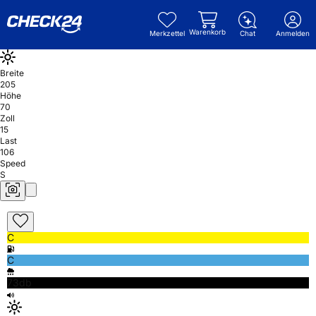
Warenkorb
Merkzettel
Chat
Anmelden
Breite
205
Höhe
70
Zoll
15
Last
106
Speed
S
C
C
73db