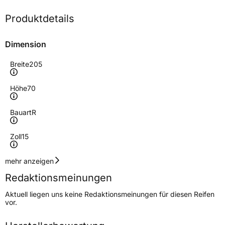
Produktdetails
Dimension
Breite
205
Höhe
70
Bauart
R
Zoll
15
Geschwindigkeitsindex
S
mehr anzeigen
Redaktionsmeinungen
Höchstgeschwindigkeit
180 km/h
Aktuell liegen uns keine Redaktionsmeinungen für diesen Reifen
Lastindex
106/104
vor.
Höchstlast
950/900 kg