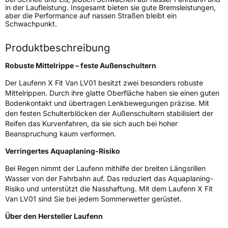
in der Laufleistung. Insgesamt bieten sie gute Bremsleistungen,
aber die Performance auf nassen Straßen bleibt ein
Verwendung
Sommerreifen
Schwachpunkt.
Modellname
X Fit Van LV01
Produktbeschreibung
Fahrzeugart
Transporter
Robuste Mittelrippe – feste Außenschultern
Weitere Eigenschaften
Der Laufenn X Fit Van LV01 besitzt zwei besonders robuste
Mittelrippen. Durch ihre glatte Oberfläche haben sie einen guten
Schlauchtyp
TL
Bodenkontakt und übertragen Lenkbewegungen präzise. Mit
den festen Schulterblöcken der Außenschultern stabilisiert der
Reifen das Kurvenfahren, da sie sich auch bei hoher
Zustand
Neureifen
Beanspruchung kaum verformen.
C-Reifen
Ja
Verringertes Aquaplaning-Risiko
Bei Regen nimmt der Laufenn mithilfe der breiten Längsrillen
Wasser von der Fahrbahn auf. Das reduziert das Aquaplaning-
EU Label
Risiko und unterstützt die Nasshaftung. Mit dem Laufenn X Fit
Van LV01 sind Sie bei jedem Sommerwetter gerüstet.
Effizienz
C
Über den Hersteller Laufenn
Nasshaftung
B