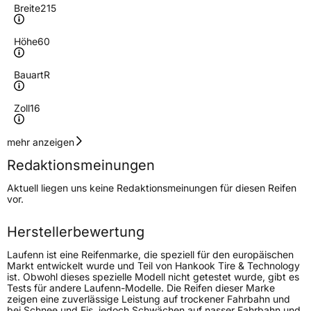
Breite
215
Höhe
60
Bauart
R
Zoll
16
Geschwindigkeitsindex
T
mehr anzeigen
Redaktionsmeinungen
Höchstgeschwindigkeit
190 km/h
Aktuell liegen uns keine Redaktionsmeinungen für diesen Reifen
Lastindex
103/101
vor.
Höchstlast
875/825 kg
Herstellerbewertung
Gewicht (in kg)
13,5 kg
Laufenn ist eine Reifenmarke, die speziell für den europäischen
Markt entwickelt wurde und Teil von Hankook Tire & Technology
ist. Obwohl dieses spezielle Modell nicht getestet wurde, gibt es
Generelle Merkmale
Tests für andere Laufenn-Modelle. Die Reifen dieser Marke
zeigen eine zuverlässige Leistung auf trockener Fahrbahn und
Fahrzeugtyp
Transporter
bei Schnee und Eis, jedoch Schwächen auf nasser Fahrbahn und