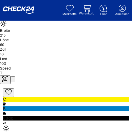
Warenkorb
Merkzettel
Chat
Anmelden
Breite
215
Höhe
60
Zoll
16
Last
103
Speed
T
C
B
68db