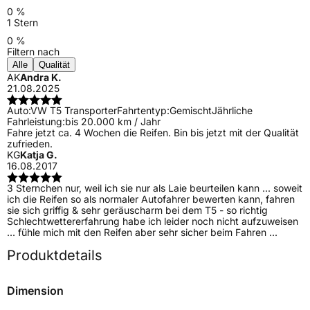
0 %
1 Stern
0 %
Filtern nach
Alle
Qualität
AK
Andra K.
21.08.2025
Auto:
VW T5 Transporter
Fahrtentyp:
Gemischt
Jährliche
Fahrleistung:
bis 20.000 km / Jahr
Fahre jetzt ca. 4 Wochen die Reifen. Bin bis jetzt mit der Qualität
zufrieden.
KG
Katja G.
16.08.2017
3 Sternchen nur, weil ich sie nur als Laie beurteilen kann ... soweit
ich die Reifen so als normaler Autofahrer bewerten kann, fahren
sie sich griffig & sehr geräuscharm bei dem T5 - so richtig
Schlechtwettererfahrung habe ich leider noch nicht aufzuweisen
... fühle mich mit den Reifen aber sehr sicher beim Fahren ...
Produktdetails
Dimension