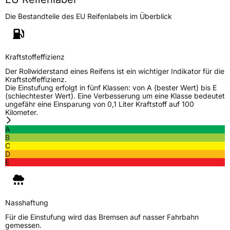
Die Bestandteile des EU Reifenlabels im Überblick
Generelle Merkmale
Fahrzeugtyp
Transporter
Kraftstoffeffizienz
Verwendung
Sommerreifen
Der Rollwiderstand eines Reifens ist ein wichtiger Indikator für die
Modellname
Effivan
Kraftstoffeffizienz.
Die Einstufung erfolgt in fünf Klassen: von A (bester Wert) bis E
Fahrzeugart
Transporter
(schlechtester Wert). Eine Verbesserung um eine Klasse bedeutet
ungefähr eine Einsparung von 0,1 Liter Kraftstoff auf 100
Kilometer.
Weitere Eigenschaften
A
B
Schlauchtyp
TL
C
D
E
Zustand
Neureifen
C-Reifen
Ja
Nasshaftung
Für die Einstufung wird das Bremsen auf nasser Fahrbahn
EU Label
gemessen.