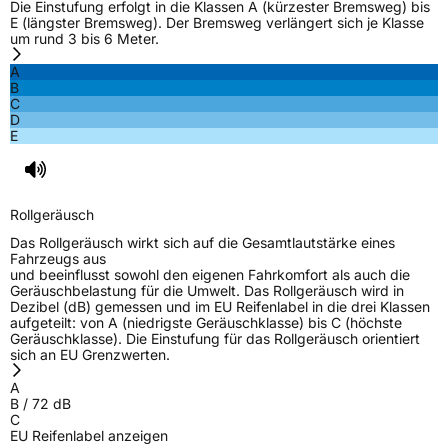
Die Einstufung erfolgt in die Klassen A (kürzester Bremsweg) bis
E (längster Bremsweg). Der Bremsweg verlängert sich je Klasse
Effizienz
C
um rund 3 bis 6 Meter.
A
Nasshaftung
C
B
C
D
Rollgeräusch (Klasse)
B
E
Rollgeräusch (dB)
72
Fahrzeugklasse
C2
Rollgeräusch
Das Rollgeräusch wirkt sich auf die Gesamtlautstärke eines
3PMSF / Schneeflockensymbol / Alpine-Symbol
Nein
Fahrzeugs aus
und beeinflusst sowohl den eigenen Fahrkomfort als auch die
Geräuschbelastung für die Umwelt. Das Rollgeräusch wird in
EPREL ID
603587
Dezibel (dB) gemessen und im EU Reifenlabel in die drei Klassen
aufgeteilt: von A (niedrigste Geräuschklasse) bis C (höchste
Geräuschklasse). Die Einstufung für das Rollgeräusch orientiert
Allgemeine Produktsicherheit (GPSR)
sich an EU Grenzwerten.
Herstellerkontakt
EUCEREP B.V., Roald Dahllaan 33 5629MC
A
Eindhoven The Netherlands Niederlande,
B
/
72
dB
eucerep@eucerep.com
C
EU Reifenlabel anzeigen