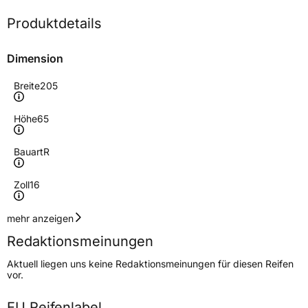
Produktdetails
Dimension
Breite
205
Höhe
65
Bauart
R
Zoll
16
Geschwindigkeitsindex
R
mehr anzeigen
Redaktionsmeinungen
Höchstgeschwindigkeit
170 km/h
Aktuell liegen uns keine Redaktionsmeinungen für diesen Reifen
Lastindex
107/105
vor.
Höchstlast
975/925 kg
EU Reifenlabel