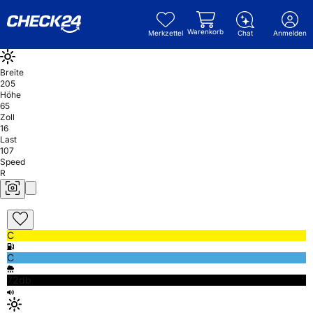
Warenkorb
Merkzettel
Chat
Anmelden
Breite
205
Höhe
65
Zoll
16
Last
107
Speed
R
C
C
72db