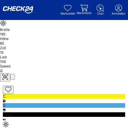
Warenkorb
Merkzettel
Chat
Anmelden
Breite
195
Höhe
80
Zoll
15
Last
106
Speed
Q
C
C
72db