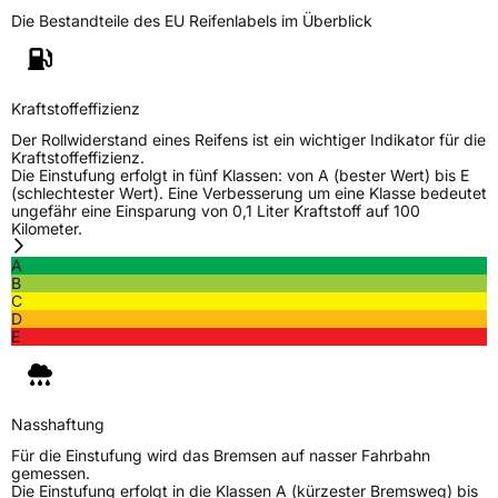
Die Bestandteile des EU Reifenlabels im Überblick
Generelle Merkmale
Fahrzeugtyp
Transporter
Kraftstoffeffizienz
Verwendung
Sommerreifen
Der Rollwiderstand eines Reifens ist ein wichtiger Indikator für die
Modellname
Effivan
Kraftstoffeffizienz.
Die Einstufung erfolgt in fünf Klassen: von A (bester Wert) bis E
Fahrzeugart
Transporter
(schlechtester Wert). Eine Verbesserung um eine Klasse bedeutet
ungefähr eine Einsparung von 0,1 Liter Kraftstoff auf 100
Kilometer.
Weitere Eigenschaften
A
B
Schlauchtyp
TL
C
D
E
Zustand
Neureifen
C-Reifen
Ja
Nasshaftung
Für die Einstufung wird das Bremsen auf nasser Fahrbahn
EU Label
gemessen.
Die Einstufung erfolgt in die Klassen A (kürzester Bremsweg) bis