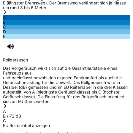
E (längster Bremsweg). Der Bremsweg verlängert sich je Klasse
Effizienz
C
um rund 3 bis 6 Meter.
A
Nasshaftung
C
B
C
D
Rollgeräusch (Klasse)
B
E
Rollgeräusch (dB)
72
Fahrzeugklasse
C2
Rollgeräusch
Das Rollgeräusch wirkt sich auf die Gesamtlautstärke eines
3PMSF / Schneeflockensymbol / Alpine-Symbol
Nein
Fahrzeugs aus
und beeinflusst sowohl den eigenen Fahrkomfort als auch die
Geräuschbelastung für die Umwelt. Das Rollgeräusch wird in
EPREL ID
601404
Dezibel (dB) gemessen und im EU Reifenlabel in die drei Klassen
aufgeteilt: von A (niedrigste Geräuschklasse) bis C (höchste
Geräuschklasse). Die Einstufung für das Rollgeräusch orientiert
Allgemeine Produktsicherheit (GPSR)
sich an EU Grenzwerten.
Herstellerkontakt
EUCEREP B.V., Roald Dahllaan 33 5629MC
A
Eindhoven The Netherlands Niederlande,
B
/
72
dB
eucerep@eucerep.com
C
EU Reifenlabel anzeigen