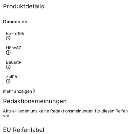
Produktdetails
Dimension
Breite
195
Höhe
80
Bauart
R
Zoll
15
Geschwindigkeitsindex
Q
mehr anzeigen
Redaktionsmeinungen
Höchstgeschwindigkeit
160 km/h
Aktuell liegen uns keine Redaktionsmeinungen für diesen Reifen
Lastindex
106/104
vor.
Höchstlast
950/900 kg
EU Reifenlabel