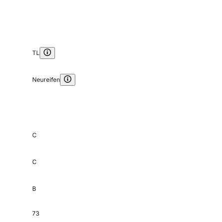
TL
Neureifen
C
C
B
73