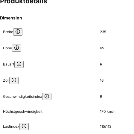
Produktdetails
Dimension
Breite
235
Höhe
65
Bauart
R
Zoll
16
Geschwindigkeitsindex
R
Höchstgeschwindigkeit
170 km/h
Lastindex
115/113