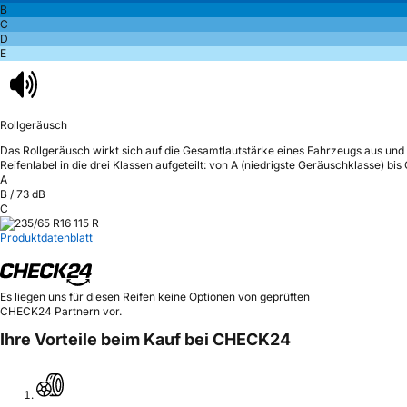
B
C
D
E
Rollgeräusch
Das Rollgeräusch wirkt sich auf die Gesamtlautstärke eines Fahrzeugs aus
und 
Reifenlabel in die drei Klassen aufgeteilt: von A (niedrigste Geräuschklasse) bi
A
B
/
73
dB
C
Produktdatenblatt
Es liegen uns für diesen Reifen keine Optionen von geprüften
CHECK24 Partnern vor.
Ihre Vorteile beim Kauf bei CHECK24