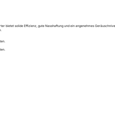
 bietet solide Effizienz, gute Nasshaftung und ein angenehmes Geräuschniveau fü
n.
ten.
ten.