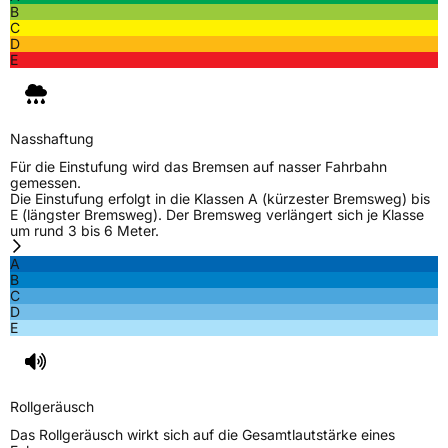
B
Effizienz
D
C
D
E
Nasshaftung
A
Rollgeräusch (Klasse)
A
Nasshaftung
Rollgeräusch (dB)
69
Für die Einstufung wird das Bremsen auf nasser Fahrbahn
gemessen.
Fahrzeugklasse
C3
Die Einstufung erfolgt in die Klassen A (kürzester Bremsweg) bis
E (längster Bremsweg). Der Bremsweg verlängert sich je Klasse
um rund 3 bis 6 Meter.
3PMSF / Schneeflockensymbol / Alpine-Symbol
Nein
A
B
EPREL ID
511970
C
D
Allgemeine Produktsicherheit (GPSR)
E
Herstellerkontakt
AKO International B.V., Weegschaalstraat 3
5632CW Eindhoven Niederlande,
label@petlas.com.tr
Rollgeräusch
Das Rollgeräusch wirkt sich auf die Gesamtlautstärke eines