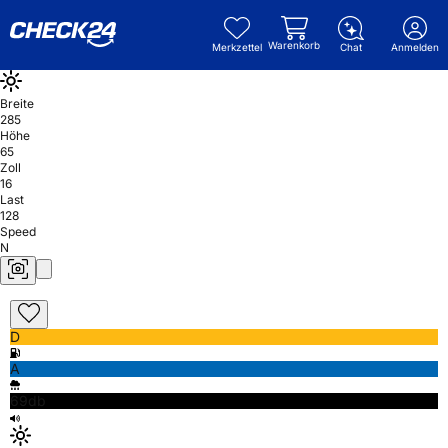
Warenkorb
Merkzettel
Chat
Anmelden
Breite
285
Höhe
65
Zoll
16
Last
128
Speed
N
D
A
69db