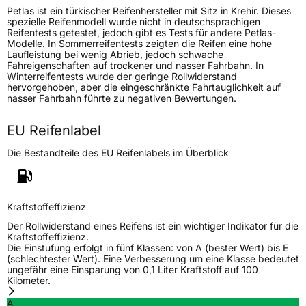
Petlas ist ein türkischer Reifenhersteller mit Sitz in Krehir. Dieses
Generelle Merkmale
spezielle Reifenmodell wurde nicht in deutschsprachigen
Reifentests getestet, jedoch gibt es Tests für andere Petlas-
Fahrzeugtyp
Transporter
Modelle. In Sommerreifentests zeigten die Reifen eine hohe
Laufleistung bei wenig Abrieb, jedoch schwache
Fahreigenschaften auf trockener und nasser Fahrbahn. In
Verwendung
Sommerreifen
Winterreifentests wurde der geringe Rollwiderstand
hervorgehoben, aber die eingeschränkte Fahrtauglichkeit auf
Modellname
Full Power PT835
nasser Fahrbahn führte zu negativen Bewertungen.
Fahrzeugart
Transporter
EU Reifenlabel
Die Bestandteile des EU Reifenlabels im Überblick
Weitere Eigenschaften
Schlauchtyp
TL
Kraftstoffeffizienz
Zustand
Neureifen
Der Rollwiderstand eines Reifens ist ein wichtiger Indikator für die
Kraftstoffeffizienz.
Die Einstufung erfolgt in fünf Klassen: von A (bester Wert) bis E
C-Reifen
Ja
(schlechtester Wert). Eine Verbesserung um eine Klasse bedeutet
ungefähr eine Einsparung von 0,1 Liter Kraftstoff auf 100
Kilometer.
EU Label
A