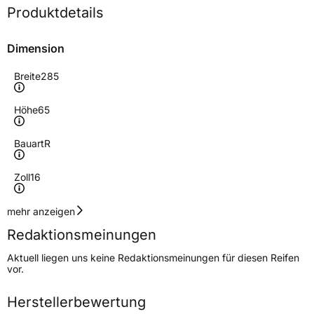
Produktdetails
Dimension
Breite
285
Höhe
65
Bauart
R
Zoll
16
Geschwindigkeitsindex
N
mehr anzeigen
Redaktionsmeinungen
Höchstgeschwindigkeit
140 km/h
Aktuell liegen uns keine Redaktionsmeinungen für diesen Reifen
Lastindex
128
vor.
Höchstlast
1800 kg
Herstellerbewertung