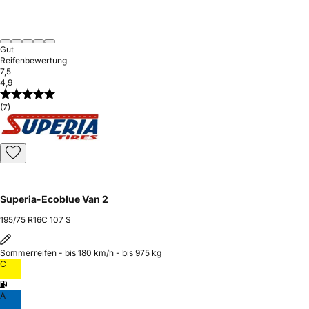
Gut
Reifenbewertung
7,5
4,9
(7)
Superia-Ecoblue Van 2
195/75 R16C 107 S
Sommerreifen - bis 180 km/h - bis 975 kg
C
A