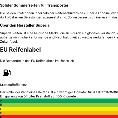
Solider Sommerreifen für Transporter
Die beiden Profilrippen innerhalb der Reifenschultern des Superia Ecoblue Van 
dort oft starken Belastungen ausgesetzt sind. So verbessert sich insgesamt das
Über den Hersteller Superia
Superia Reifen ist eine belgische Marke, die sich durch ein globales Verständn
außergewöhnliche Performance und Nachhaltigkeit zu wettbewerbsfähigen Preis
Zukunft bei.
EU Reifenlabel
Die Bestandteile des EU Reifenlabels im Überblick
Kraftstoffeffizienz
Der Rollwiderstand eines Reifens ist ein wichtiger Indikator für die Kraftstoffeffi
Einsparung von 0,1 Liter Kraftstoff auf 100 Kilometer.
A
B
C
D
E