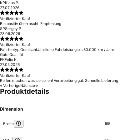
KP
Klaus P.
27.07.2026
Verifizierter Kauf
Bin positiv überrascht. Empfehlung
SP
Sergey P.
23.06.2026
Verifizierter Kauf
Fahrtentyp:
Gemischt
Jährliche Fahrleistung:
bis 30.000 km / Jahr
Gute Qualität
FK
Felix K.
27.05.2026
Verifizierter Kauf
Reifen machen was sie sollen! Verarbeitung gut. Schnelle Lieferung
« Vorherige
Nächste »
Produktdetails
Dimension
Breite
195