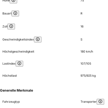
Höhe
75
Bauart
R
Zoll
16
Geschwindigkeitsindex
S
Höchstgeschwindigkeit
180 km/h
Lastindex
107/105
Höchstlast
975/925 kg
Generelle Merkmale
Fahrzeugtyp
Transporter