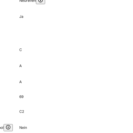
Neureifen
Ja
C
A
A
69
C2
ol
Nein