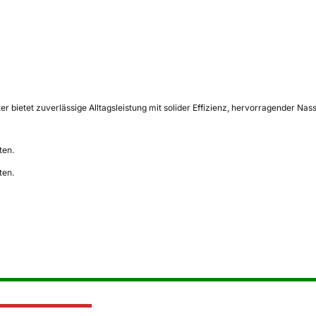
r bietet zuverlässige Alltagsleistung mit solider Effizienz, hervorragender Na
ten.
ten.