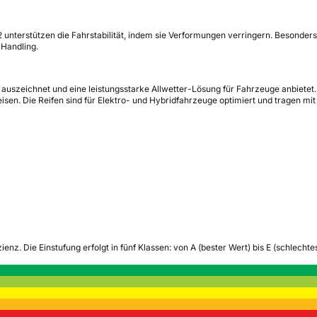
2 unterstützen die Fahrstabilität, indem sie Verformungen verringern. Besonder
 Handling.
is auszeichnet und eine leistungsstarke Allwetter-Lösung für Fahrzeuge anbiete
en. Die Reifen sind für Elektro- und Hybridfahrzeuge optimiert und tragen mi
zienz.
Die Einstufung erfolgt in fünf Klassen: von A (bester Wert) bis E (schlech