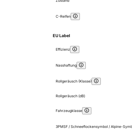
Zustand
C-Reifen
EU Label
Effizienz
Nasshaftung
Rollgeräusch (Klasse)
Rollgeräusch (dB)
Fahrzeugklasse
3PMSF / Schneeflockensymbol / Alpine-Symb