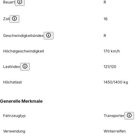
Bauart
R
Zoll
16
Geschwindigkeitsindex
R
Höchstgeschwindigkeit
170 km/h
Lastindex
121/120
Höchstlast
1450/1400 kg
Generelle Merkmale
Fahrzeugtyp
Transporter
Verwendung
Winterreifen