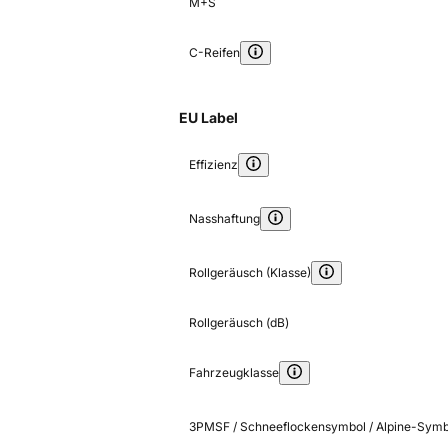
M+S
C-Reifen
EU Label
Effizienz
Nasshaftung
Rollgeräusch (Klasse)
Rollgeräusch (dB)
Fahrzeugklasse
3PMSF / Schneeflockensymbol / Alpine-Symb