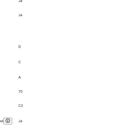
Ja
Ja
D
C
A
70
C2
ol
Ja