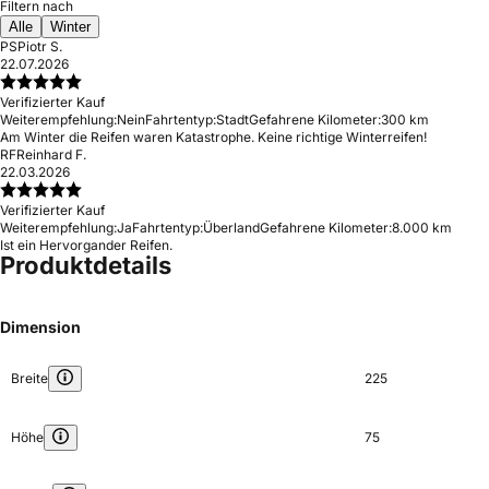
Filtern nach
Alle
Winter
PS
Piotr S.
22.07.2026
Verifizierter Kauf
Weiterempfehlung:
Nein
Fahrtentyp:
Stadt
Gefahrene Kilometer:
300 km
Am Winter die Reifen waren Katastrophe. Keine richtige Winterreifen!
RF
Reinhard F.
22.03.2026
Verifizierter Kauf
Weiterempfehlung:
Ja
Fahrtentyp:
Überland
Gefahrene Kilometer:
8.000 km
Ist ein Hervorgander Reifen.
Produktdetails
Dimension
Breite
225
Höhe
75