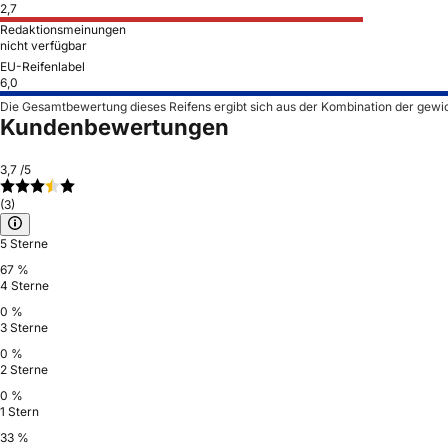
2,7
Redaktionsmeinungen
nicht verfügbar
EU-Reifenlabel
6,0
Die Gesamtbewertung dieses Reifens ergibt sich aus der Kombination der gewi
Kundenbewertungen
3,7
/5
(3)
5 Sterne
67 %
4 Sterne
0 %
3 Sterne
0 %
2 Sterne
0 %
1 Stern
33 %