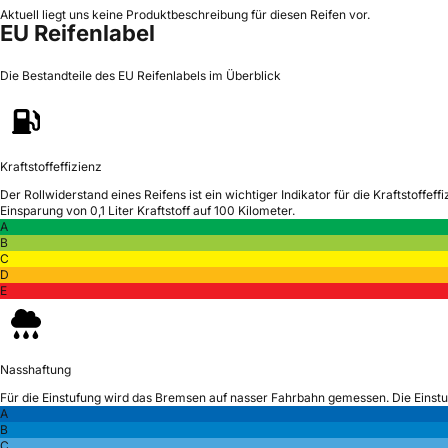
Aktuell liegt uns keine Produktbeschreibung für diesen Reifen vor.
EU Reifenlabel
Die Bestandteile des EU Reifenlabels im Überblick
Kraftstoffeffizienz
Der Rollwiderstand eines Reifens ist ein wichtiger Indikator für die Kraftstoffeffi
Einsparung von 0,1 Liter Kraftstoff auf 100 Kilometer.
A
B
C
D
E
Nasshaftung
Für die Einstufung wird das Bremsen auf nasser Fahrbahn gemessen.
Die Einst
A
B
C