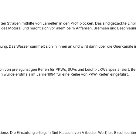
en Straßen mithilfe von Lamellen in den Profilblöcken. Das sind gezackte Einp
g des Motors) und macht sich vor allem beim Anfahren, Bremsen und Beschleun
gung. Das Wasser sammelt sich in ihnen an und wird dann über die Querkanäle 
on von preisgünstigen Reifen für PKWs, SUVs und Leicht-LKWs spezialisiert. Bere
 wurde erstmals im Jahre 1994 für eine Reihe von PKW-Reifen eingeführt.
zienz.
Die Einstufung erfolgt in fünf Klassen: von A (bester Wert) bis E (schlech