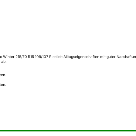
o Winter 215/70 R15 109/107 R solide Alltagseigenschaften mit guter Nasshaft
 ab.
ten.
ten.