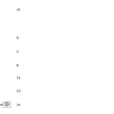
Ja
D
C
B
73
C2
ol
Ja