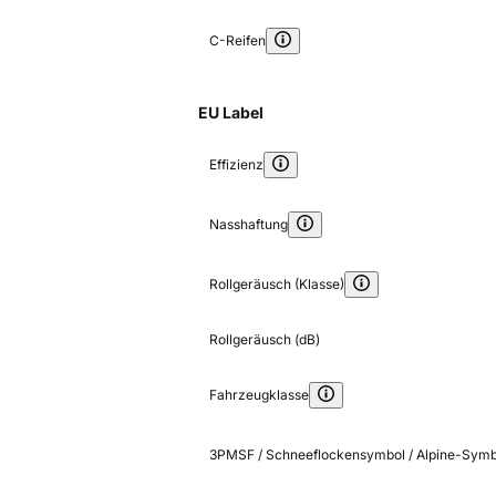
C-Reifen
EU Label
Effizienz
Nasshaftung
Rollgeräusch (Klasse)
Rollgeräusch (dB)
Fahrzeugklasse
3PMSF / Schneeflockensymbol / Alpine-Symb