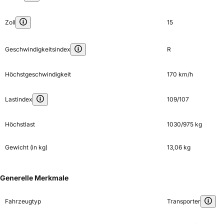
Zoll
15
Geschwindigkeitsindex
R
Höchstgeschwindigkeit
170 km/h
Lastindex
109/107
Höchstlast
1030/975 kg
Gewicht (in kg)
13,06 kg
Generelle Merkmale
Fahrzeugtyp
Transporter