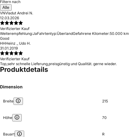
Filtern nach
Alle
VN
Vladut Andrei N.
12.03.2026
Verifizierter Kauf
Weiterempfehlung:
Ja
Fahrtentyp:
Überland
Gefahrene Kilometer:
50.000 km
Good
HH
Heinz _ Udo H.
31.01.2019
Verifizierter Kauf
Top,sehr schnelle Lieferung,preisgünstig und Qualität. gerne wieder.
Produktdetails
Dimension
Breite
215
Höhe
70
Bauart
R