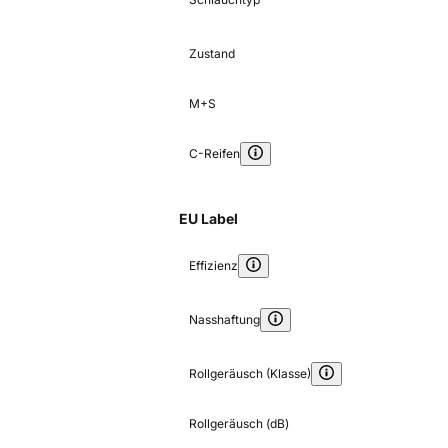
Zustand
M+S
C-Reifen
EU Label
Effizienz
Nasshaftung
Rollgeräusch (Klasse)
Rollgeräusch (dB)