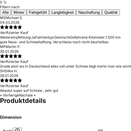
0 %
Filtern nach
Alle
Winter
Fahrgefühl
Langlebigkeit
Nasshaftung
Qualität
MS
Michael S.
04.03.2026
Verifizierter Kauf
Weiterempfehlung:
Ja
Fahrtentyp:
Gemischt
Gefahrene Kilometer:
1.500 km
gute Nass- und Schneehaftung. Verschleiss noch nicht beurteilbar.
MP
Martin P.
30.01.2026
Verifizierter Kauf
Grade jetzt wo in Deutschland alles voll unter Schnee liegt merkt man wie wich
SH
Silke H.
28.01.2026
Verifizierter Kauf
Absolut super auf Schnee , sehr gut
« Vorherige
Nächste »
Produktdetails
Dimension
Breite
195