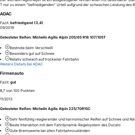
T nur zu einem "befriedigenden" Urteil aufgrund der schwachen Leistung des R
ADAC
Fazit:
befriedigend (3,4)
09/2019
Getesteter Reifen:
Michelin Agilis Alpin 205/65 R16 107/105T
Bestnote beim Verschleiß
Besonders gut auf Schnee
Relativ schwach auf trockener Fahrbahn
Weitere Details bei ADAC
Firmenauto
Fazit:
gut
8,7 von 100 Punkten
11/2013
Getesteter Reifen:
Michelin Agilis Alpin 225/70R15C
Sehr feinfühlig reagierender und harmonischer Reifen auf Schnee und Nä
Beste Interaktion mit dem Fahrdynamik-Regelsystem des Ducato
Gute Bremswerte bei allen Fahrbahnzuständen