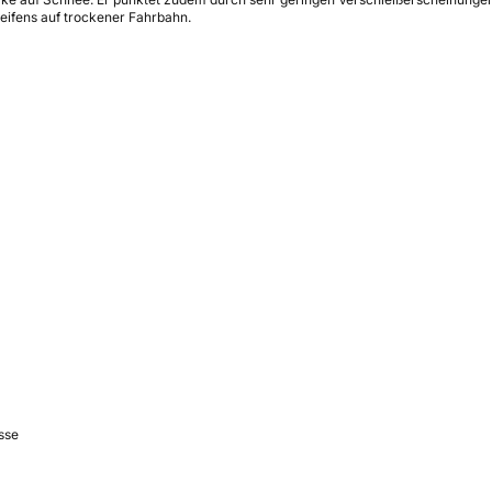
eifens auf trockener Fahrbahn.
sse