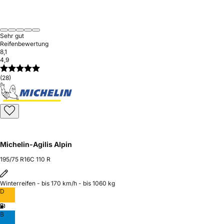
Sehr gut
Reifenbewertung
8,1
4,9
(28)
Michelin-Agilis Alpin
195/75 R16C 110 R
Winterreifen - bis 170 km/h - bis 1060 kg
D
B