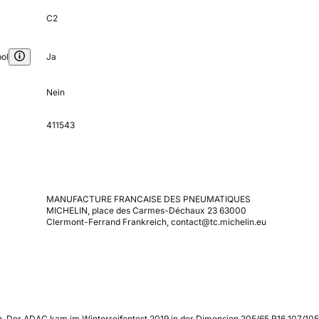
C2
ol
Ja
Nein
411543
MANUFACTURE FRANCAISE DES PNEUMATIQUES
MICHELIN, place des Carmes-Déchaux 23 63000
Clermont-Ferrand Frankreich, contact@tc.michelin.eu
en. Der ADAC kam im Winterreifentest 2019 in der Dimension 205/65 R16 107/105