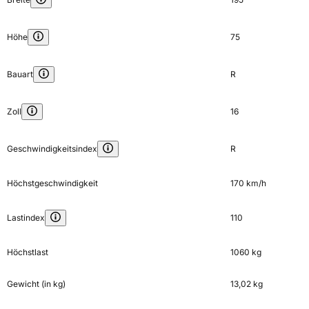
Höhe
75
Bauart
R
Zoll
16
Geschwindigkeitsindex
R
Höchstgeschwindigkeit
170 km/h
Lastindex
110
Höchstlast
1060 kg
Gewicht (in kg)
13,02 kg