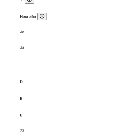
Neureifen
Ja
Ja
D
B
B
72